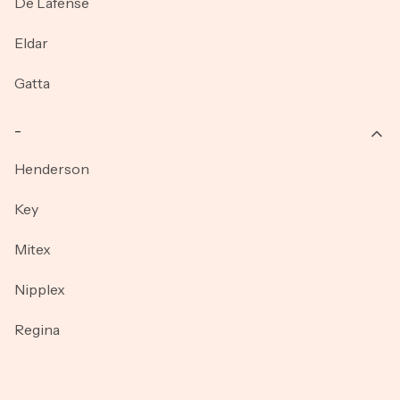
De Lafense
Eldar
Gatta
_
Henderson
Key
Mitex
Nipplex
Regina