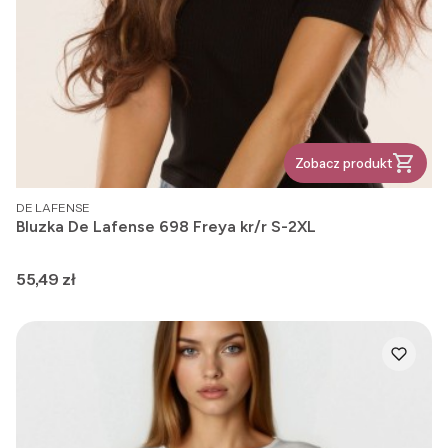
Zobacz produkt
PRODUCENT
DE LAFENSE
Bluzka De Lafense 698 Freya kr/r S-2XL
Cena
55,49 zł