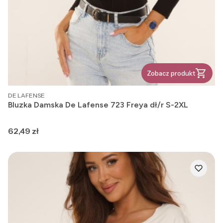
Zobacz produkt
PRODUCENT
DE LAFENSE
Bluzka Damska De Lafense 723 Freya dł/r S-2XL
Cena
62,49 zł