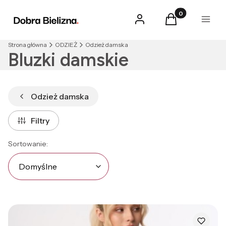
Produkty w kosz
Zaloguj się
Koszyk
Menu
Strona główna
ODZIEŻ
Odzież damska
Bluzki damskie
Odzież damska
Filtry
Lista produktów
Domyślne
Sortowanie:
Domyślne