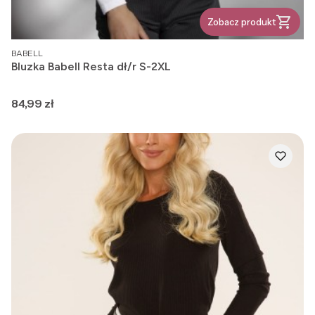
Zobacz produkt
PRODUCENT
BABELL
Bluzka Babell Resta dł/r S-2XL
Cena
84,99 zł