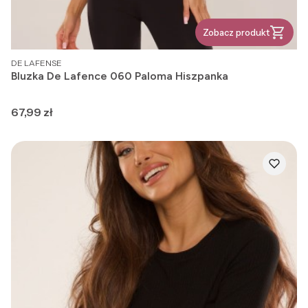
Zobacz produkt
PRODUCENT
DE LAFENSE
Bluzka De Lafence 060 Paloma Hiszpanka
Cena
67,99 zł