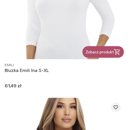
Zobacz produkt
PRODUCENT
EMILI
Bluzka Emili Ina S-XL
Cena
61,49 zł