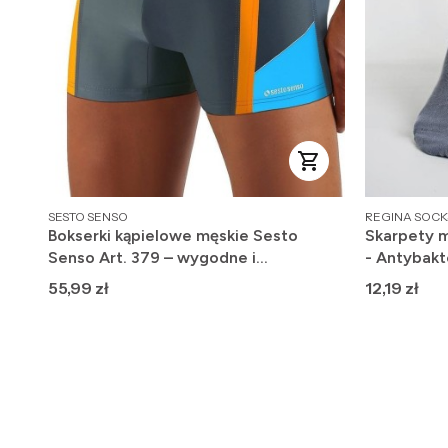
PRODUCENT
PRODUCENT
SESTO SENSO
REGINA SOCK
Bokserki kąpielowe męskie Sesto
Skarpety m
Senso Art. 379 – wygodne i
- Antybakt
szybkoschnące
Cena
Cena
55,99 zł
12,19 zł