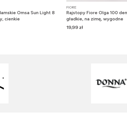
PRODUCENT
FIORE
damskie Omsa Sun Light 8
Rajstopy Fiore Olga 100 den
y, cienkie
gładkie, na zimę, wygodne
Cena
19,99 zł