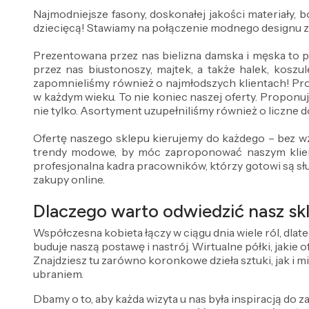
Najmodniejsze fasony, doskonałej jakości materiały,
dziecięcą! Stawiamy na połączenie modnego designu 
Prezentowana przez nas bielizna damska i męska to 
przez nas biustonoszy, majtek, a także halek, koszul
zapomnieliśmy również o najmłodszych klientach! Pr
w każdym wieku. To nie koniec naszej oferty. Proponuj
nie tylko. Asortyment uzupełniliśmy również o liczne do
Ofertę naszego sklepu kierujemy do każdego – bez wz
trendy modowe, by móc zaproponować naszym klient
profesjonalna kadra pracowników, którzy gotowi są sł
zakupy online.
Dlaczego warto odwiedzić nasz skl
Współczesna kobieta łączy w ciągu dnia wiele ról, dlat
buduje naszą postawę i nastrój. Wirtualne półki, jakie
Znajdziesz tu zarówno koronkowe dzieła sztuki, jak i m
ubraniem.
Dbamy o to, aby każda wizyta u nas była inspiracją do za