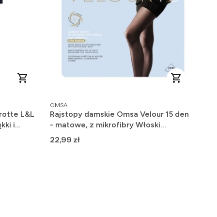
PRODUCENT
OMSA
rotte L&L
Rajstopy damskie Omsa Velour 15 den
kki i
- matowe, z mikrofibry Włoski
Producent
Cena
22,99 zł