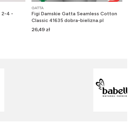
PRODUCENT
PRO
GATTA
GAT
 2-4 -
Figi Damskie Gatta Seamless Cotton
Fig
Classic 41635 dobra-bielizna.pl
dob
Cena
Ce
26,49 zł
29,