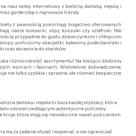
ia nasz sklep internetowy z bielizną damską, męską i
nisz garderobę o najnowsze trendy.
 Kobiety z pewnością pokochają bogactwo oferowanych
ją nasze bokserki, slipy, koszulki czy szlafroki. Nie
wnością przypadnie do gustu dziewczynkom i chłopcom
jstopy, pończochy, skarpetki, kalesony, podkolanówki i
wki oraz akcesoria do staników.
ż taka różnorodność asortymentu! Na bieżąco śledzimy
ch wzorach i fasonach. Wieloletnie doświadczenie,
e nie tylko szybkie i sprawne, ale również bezpieczne
lizna damska i męska to baza każdej stylizacji, która
delami odzwierciedlającymi autentyczne potrzeby.
e kroje, które stają się niewidoczne nawet pod cienkim
óra ma za zadanie otulać i wspierać, a nie ograniczać