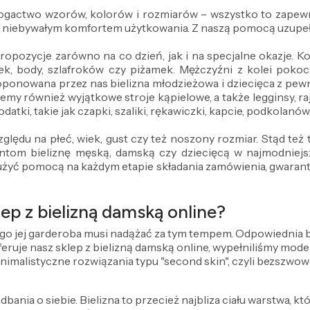
 bogactwo wzorów, kolorów i rozmiarów – wszystko to zapewn
z niebywałym komfortem użytkowania. Z naszą pomocą uzupeł
propozycje zarówno na co dzień, jak i na specjalne okazje.
ek, body, szlafroków czy piżamek. Mężczyźni z kolei pokocha
oponowana przez nas bielizna młodzieżowa i dziecięca z pe
emy również wyjątkowe stroje kąpielowe, a także legginsy, ra
datki, takie jak czapki, szaliki, rękawiczki, kapcie, podkolanó
ględu na płeć, wiek, gust czy też noszony rozmiar. Stąd te
om bieliznę męską, damską czy dziecięcą w najmodniejszy
użyć pomocą na każdym etapie składania zamówienia, gwarantuj
ep z bielizną damską online?
ego jej garderoba musi nadążać za tym tempem. Odpowiednia bie
 oferuje nasz sklep z bielizną damską online, wypełniliśmy mo
inimalistyczne rozwiązania typu "second skin", czyli bezszwow
dbania o siebie. Bielizna to przecież najbliza ciału warstwa, kt