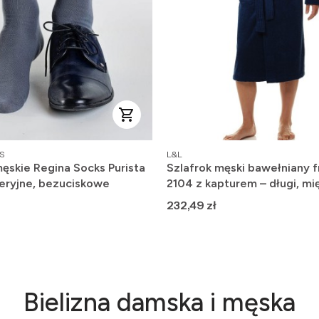
PRODUCENT
S
L&L
ęskie Regina Socks Purista
Szlafrok męski bawełniany f
eryjne, bezuciskowe
2104 z kapturem – długi, mię
wygodny
Cena
232,49 zł
Bielizna damska i męska