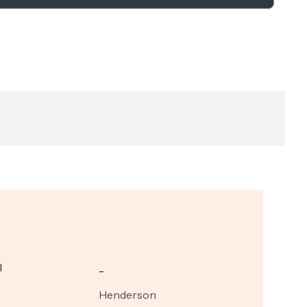
I
_
Henderson