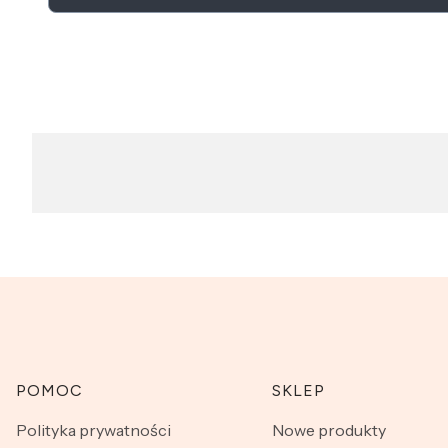
Linki w stopce
POMOC
SKLEP
Polityka prywatności
Nowe produkty