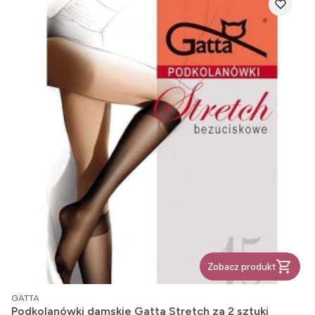
Zobacz produkt
PRODUCENT
GATTA
Podkolanówki damskie Gatta Stretch za 2 sztuki