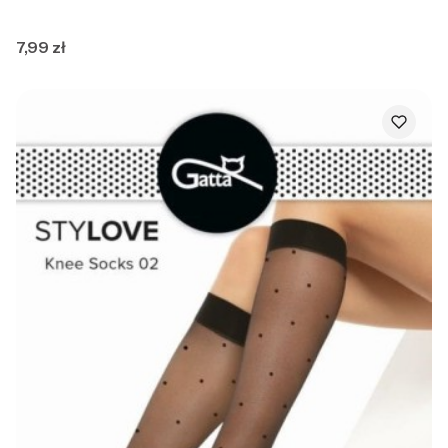
Cena
7,99 zł