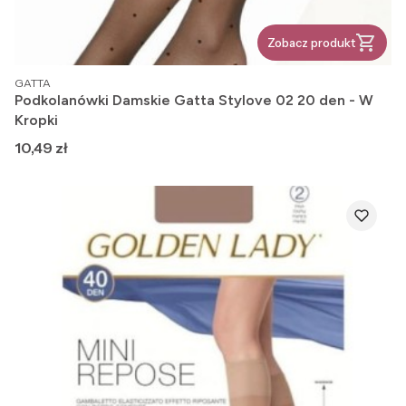
Zobacz produkt
PRODUCENT
GATTA
Podkolanówki Damskie Gatta Stylove 02 20 den - W
Kropki
Cena
10,49 zł