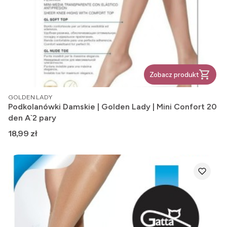
Zobacz produkt
PRODUCENT
GOLDEN LADY
Podkolanówki Damskie | Golden Lady | Mini Confort 20
den A`2 pary
Cena
18,99 zł