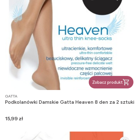
Zobacz produkt
PRODUCENT
GATTA
Podkolanówki Damskie Gatta Heaven 8 den za 2 sztuki
Cena
15,99 zł