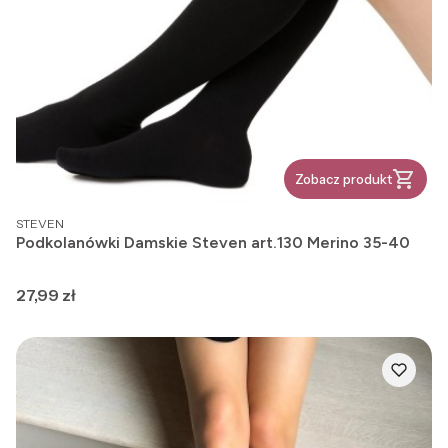
Zobacz produkt
PRODUCENT
STEVEN
Podkolanówki Damskie Steven art.130 Merino 35-40
Cena
27,99 zł