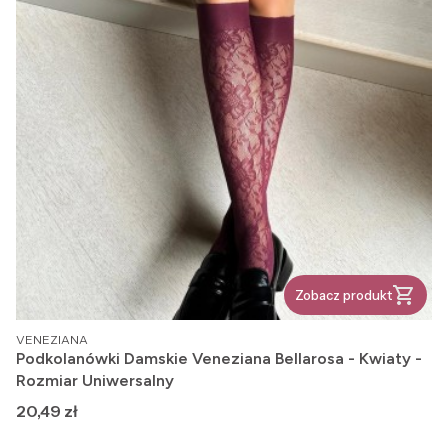
Zobacz produkt
PRODUCENT
VENEZIANA
Podkolanówki Damskie Veneziana Bellarosa - Kwiaty -
Rozmiar Uniwersalny
Cena
20,49 zł