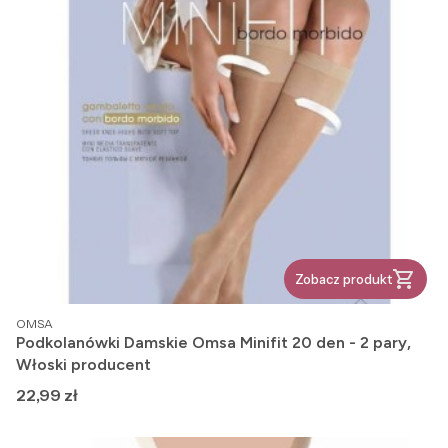
Zobacz produkt
PRODUCENT
OMSA
Podkolanówki Damskie Omsa Minifit 20 den - 2 pary,
Włoski producent
Cena
22,99 zł