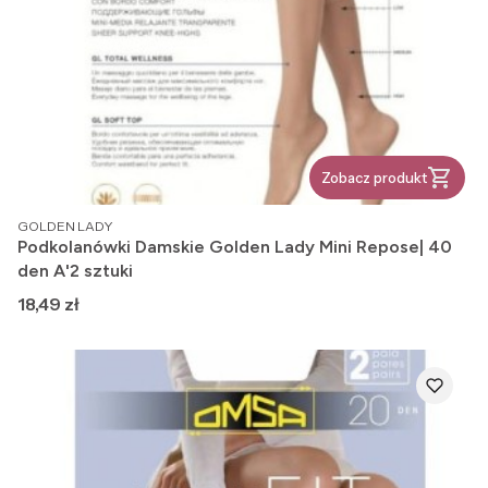
Zobacz produkt
PRODUCENT
GOLDEN LADY
Podkolanówki Damskie Golden Lady Mini Repose| 40
den A'2 sztuki
Cena
18,49 zł