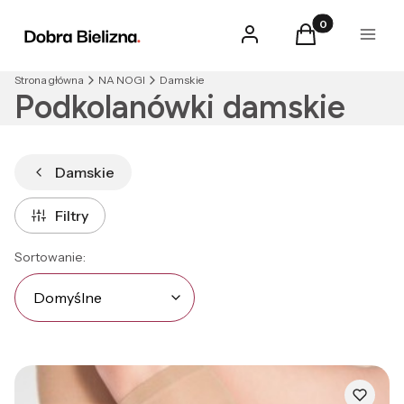
Produkty w kosz
Zaloguj się
Koszyk
Menu
Strona główna
NA NOGI
Damskie
Podkolanówki damskie
Damskie
Filtry
Lista produktów
Domyślne
Sortowanie:
Domyślne