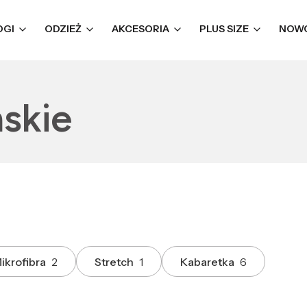
OGI
ODZIEŻ
AKCESORIA
PLUS SIZE
NOW
skie
ikrofibra
2
Stretch
1
Kabaretka
6