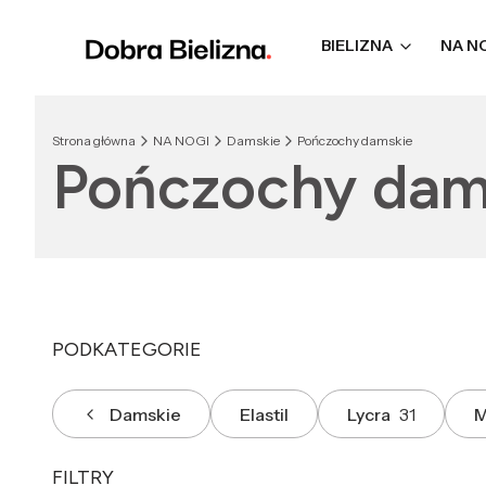
BIELIZNA
NA N
Strona główna
NA NOGI
Damskie
Pończochy damskie
Pończochy dam
PODKATEGORIE
Damskie
Elastil
Lycra
31
M
FILTRY