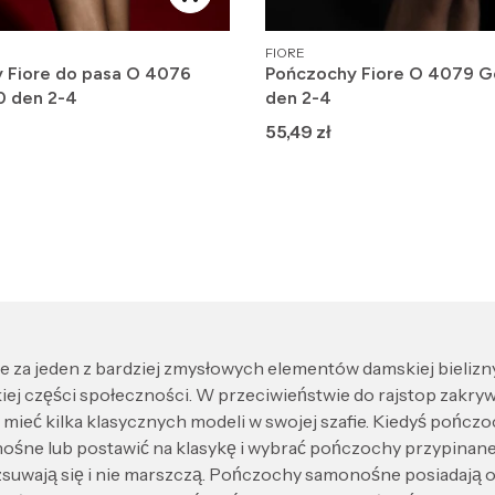
PRODUCENT
FIORE
 Fiore do pasa O 4076
Pończochy Fiore O 4079 G
0 den 2-4
den 2-4
Cena
55,49 zł
 za jeden z bardziej zmysłowych elementów damskiej bielizny.
ej części społeczności. W przeciwieństwie do rajstop zakrywaj
to mieć kilka klasycznych modeli w swojej szafie. Kiedyś pońc
́ne lub postawić na klasykę i wybrać pończochy przypinane
ie zsuwają się i nie marszczą. Pończochy samonośne posiadaja