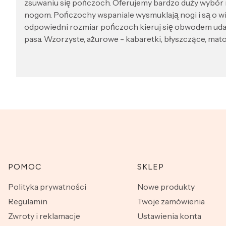
zsuwaniu się pończoch. Oferujemy bardzo duży wybór ro
nogom. Pończochy wspaniale wysmuklają nogi i są o wi
odpowiedni rozmiar pończoch kieruj się obwodem ud
pasa. Wzorzyste, ażurowe - kabaretki, błyszczące, matowe
Linki w stopce
POMOC
SKLEP
Polityka prywatności
Nowe produkty
Regulamin
Twoje zamówienia
Zwroty i reklamacje
Ustawienia konta