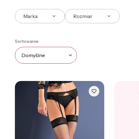
Marka
Rozmiar
Koniec filtrów
Lista produktów
Domyślne
Sortowanie:
Domyślne