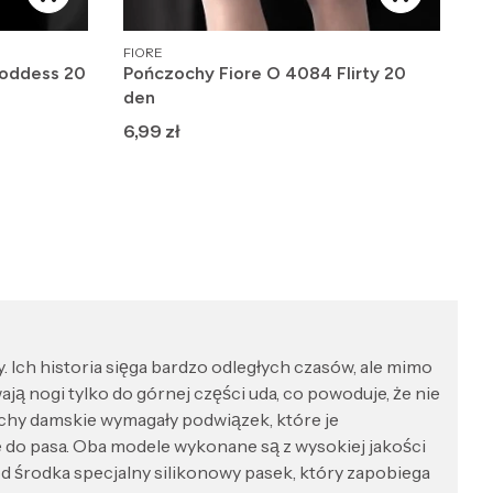
PRODUCENT
FIORE
oddess 20
Pończochy Fiore O 4084 Flirty 20
den
Cena
6,99 zł
 Ich historia sięga bardzo odległych czasów, ale mimo
ą nogi tylko do górnej części uda, co powoduje, że nie
zochy damskie wymagały podwiązek, które je
 do pasa. Oba modele wykonane są z wysokiej jakości
̨ od środka specjalny silikonowy pasek, który zapobiega