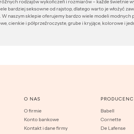
́żnych rodzajów wykończeń i rozmiarów – każde świetnie w
ele bardziej seksowne od rajstop, dlatego warto je włożyć zaw
a. W naszym sklepie oferujemy bardzo wiele modeli modnych
, cienkie i półprzeźroczyste, grube i kryjące, kolorowe i jedn
O NAS
PRODUCENC
O firmie
Babell
Konto bankowe
Cornette
Kontakt i dane firmy
De Lafense