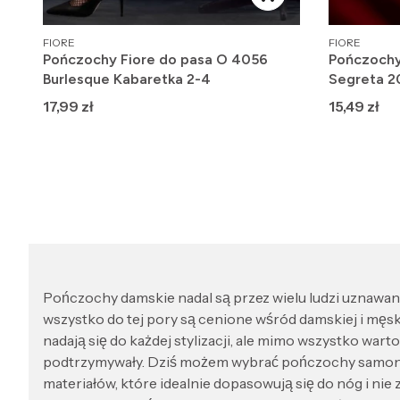
PRODUCENT
PRODUCENT
FIORE
FIORE
Pończochy Fiore do pasa O 4056
Pończochy
Burlesque Kabaretka 2-4
Segreta 2
Cena
Cena
17,99 zł
15,49 zł
Pończochy damskie nadal są przez wielu ludzi uznawane
wszystko do tej pory są cenione wśród damskiej i męski
nadają się do każdej stylizacji, ale mimo wszystko war
podtrzymywały. Dziś możem wybrać pończochy samonos
materiałów, które idealnie dopasowują się do nóg i n