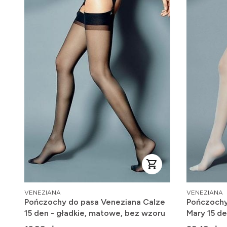
PRODUCENT
PRODUCENT
VENEZIANA
VENEZIANA
Pończochy do pasa Veneziana Calze
Pończochy
15 den - gładkie, matowe, bez wzoru
Mary 15 de