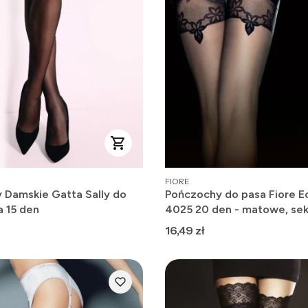
PRODUCENT
FIORE
 Damskie Gatta Sally do
Pończochy do pasa Fiore E
a 15 den
4025 20 den - matowe, se
Cena
16,49 zł