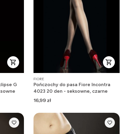
PRODUCENT
FIORE
clipse G
Pończochy do pasa Fiore Incontra
ksowne
4023 20 den - seksowne, czarne
Cena
16,99 zł