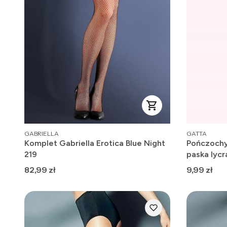
PRODUCENT
PRODUCENT
GABRIELLA
GATTA
Komplet Gabriella Erotica Blue Night
Pończochy
219
paska lycr
Cena
Cena
82,99 zł
9,99 zł