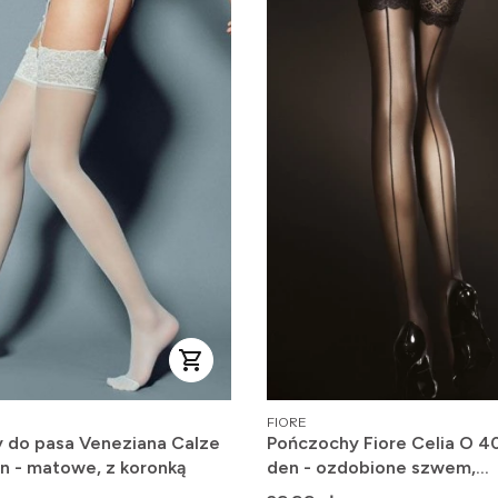
PRODUCENT
FIORE
 do pasa Veneziana Calze
Pończochy Fiore Celia O 4
n - matowe, z koronką
den - ozdobione szwem,
wzmocnienie na palcach