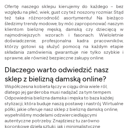
Ofertę naszego sklepu kierujemy do każdego – bez
względu na płeć, wiek, gust czy też noszony rozmiar. Stąd
też taka różnorodność asortymentu! Na bieżąco
śledzimy trendy modowe, by móc zaproponować naszym
klientom bieliznę męską, damską czy dziecięcą w
najmodniejszych wzorach i fasonach. Wieloletnie
doświadczenie, profesjonalna kadra pracowników,
którzy gotowi są służyć pomocą na każdym etapie
składania zamówienia, gwarantuje nie tylko szybkie i
sprawne, ale również bezpieczne zakupy online.
Dlaczego warto odwiedzić nasz
sklep z bielizną damską online?
Współczesna kobieta łączy w ciągu dnia wiele ról,
dlatego jej garderoba musi nadążać za tym tempem.
Odpowiednia bielizna damska i męska to baza każdej
stylizacji, która buduje naszą postawę i nastrój. Wirtualne
półki, jakie oferuje nasz sklep z bielizną damską online,
wypełniliśmy modelami odzwierciedlającymi
autentyczne potrzeby. Znajdziesz tu zarówno
koronkowe dzieła sztuki, jak i minimalistyczne