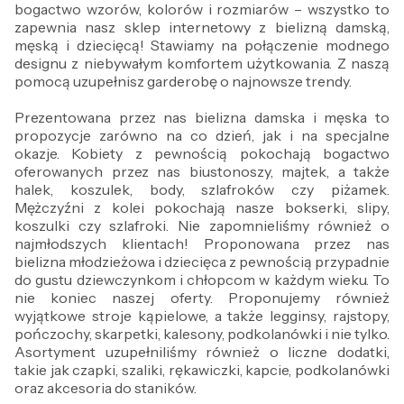
bogactwo wzorów, kolorów i rozmiarów – wszystko to
zapewnia nasz sklep internetowy z bielizną damską,
męską i dziecięcą! Stawiamy na połączenie modnego
designu z niebywałym komfortem użytkowania. Z naszą
pomocą uzupełnisz garderobę o najnowsze trendy.
Prezentowana przez nas bielizna damska i męska to
propozycje zarówno na co dzień, jak i na specjalne
okazje. Kobiety z pewnością pokochają bogactwo
oferowanych przez nas biustonoszy, majtek, a także
halek, koszulek, body, szlafroków czy piżamek.
Mężczyźni z kolei pokochają nasze bokserki, slipy,
koszulki czy szlafroki. Nie zapomnieliśmy również o
najmłodszych klientach! Proponowana przez nas
bielizna młodzieżowa i dziecięca z pewnością przypadnie
do gustu dziewczynkom i chłopcom w każdym wieku. To
nie koniec naszej oferty. Proponujemy również
wyjątkowe stroje kąpielowe, a także legginsy, rajstopy,
pończochy, skarpetki, kalesony, podkolanówki i nie tylko.
Asortyment uzupełniliśmy również o liczne dodatki,
takie jak czapki, szaliki, rękawiczki, kapcie, podkolanówki
oraz akcesoria do staników.