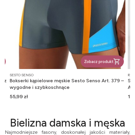
Zobacz produkt
PRODUCENT
PR
SESTO SENSO
REG
, z
Bokserki kąpielowe męskie Sesto Senso Art. 379 –
Ska
wygodne i szybkoschnące
An
Cena
Ce
55,99 zł
12,
Bielizna damska i męska
Najmodniejsze fasony, doskonałej jakości materiały,