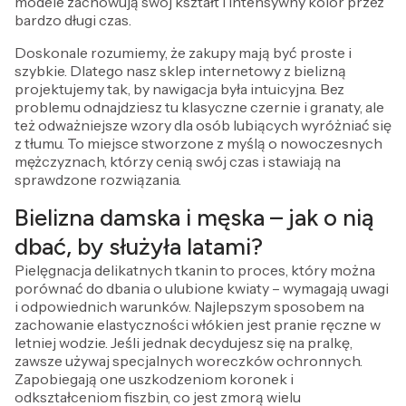
modele zachowują swój kształt i intensywny kolor przez
bardzo długi czas.
Doskonale rozumiemy, że zakupy mają być proste i
szybkie. Dlatego nasz sklep internetowy z bielizną
projektujemy tak, by nawigacja była intuicyjna. Bez
problemu odnajdziesz tu klasyczne czernie i granaty, ale
też odważniejsze wzory dla osób lubiących wyróżniać się
z tłumu. To miejsce stworzone z myślą o nowoczesnych
mężczyznach, którzy cenią swój czas i stawiają na
sprawdzone rozwiązania.
Bielizna damska i męska – jak o nią
dbać, by służyła latami?
Pielęgnacja delikatnych tkanin to proces, który można
porównać do dbania o ulubione kwiaty – wymagają uwagi
i odpowiednich warunków. Najlepszym sposobem na
zachowanie elastyczności włókien jest pranie ręczne w
letniej wodzie. Jeśli jednak decydujesz się na pralkę,
zawsze używaj specjalnych woreczków ochronnych.
Zapobiegają one uszkodzeniom koronek i
odkształceniom fiszbin, co jest zmorą wielu