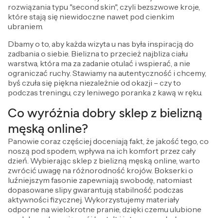
rozwiązania typu "second skin", czyli bezszwowe kroje,
które stają się niewidoczne nawet pod cienkim
ubraniem.
Dbamy o to, aby każda wizyta u nas była inspiracją do
zadbania o siebie. Bielizna to przecież najbliza ciału
warstwa, która ma za zadanie otulać i wspierać, a nie
ograniczać ruchy. Stawiamy na autentyczność i chcemy,
byś czuła się piękna niezależnie od okazji – czy to
podczas treningu, czy leniwego poranka z kawą w ręku.
Co wyróżnia dobry sklep z bielizną
męską online?
Panowie coraz częściej doceniają fakt, że jakość tego, co
noszą pod spodem, wpływa na ich komfort przez cały
dzień. Wybierając sklep z bielizną męską online, warto
zwrócić uwagę na różnorodność krojów. Bokserki o
luźniejszym fasonie zapewniają swobodę, natomiast
dopasowane slipy gwarantują stabilność podczas
aktywności fizycznej. Wykorzystujemy materiały
odporne na wielokrotne pranie, dzięki czemu ulubione