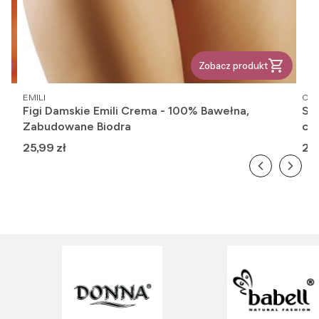
Zobacz produkt
PRODUCENT
PR
EMILI
OM
Figi Damskie Emili Crema - 100% Bawełna,
Ska
Zabudowane Biodra
cie
Cena
Ce
25,99 zł
20,