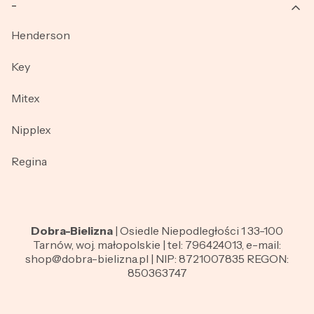
_
Henderson
Key
Mitex
Nipplex
Regina
Dobra-Bielizna
| Osiedle Niepodległości 1 33-100
Tarnów, woj. małopolskie | tel: 796424013, e-mail:
shop@dobra-bielizna.pl | NIP: 8721007835 REGON:
850363747