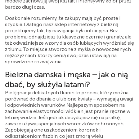
modele zachowują swój kształt i intensywny kolor przez
bardzo długi czas.
Doskonale rozumiemy, że zakupy mają być proste i
szybkie. Dlatego nasz sklep internetowy z bielizną
projektujemy tak, by nawigacja była intuicyjna. Bez
problemu odnajdziesz tu klasyczne czernie i granaty, ale
też odważniejsze wzory dla osób lubiących wyróżniać się
z tłumu. To miejsce stworzone z myślą o nowoczesnych
mężczyznach, którzy cenią swój czas i stawiają na
sprawdzone rozwiązania.
Bielizna damska i męska – jak o nią
dbać, by służyła latami?
Pielęgnacja delikatnych tkanin to proces, który można
porównać do dbania o ulubione kwiaty – wymagają uwagi
i odpowiednich warunków. Najlepszym sposobem na
zachowanie elastyczności włókien jest pranie ręczne w
letniej wodzie. Jeśli jednak decydujesz się na pralkę,
zawsze używaj specjalnych woreczków ochronnych.
Zapobiegają one uszkodzeniom koronek i
odkształceniom fiszbin, co jest zmorą wielu