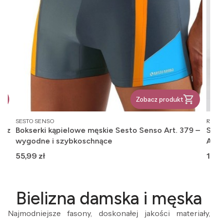
Zobacz produkt
PRODUCENT
PR
SESTO SENSO
REG
, z
Bokserki kąpielowe męskie Sesto Senso Art. 379 –
Ska
wygodne i szybkoschnące
An
Cena
Ce
55,99 zł
12,
Bielizna damska i męska
Najmodniejsze fasony, doskonałej jakości materiały,