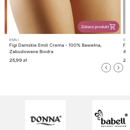
Zobacz produkt
PRODUCENT
PR
EMILI
GAT
Figi Damskie Emili Crema - 100% Bawełna,
Fi
Zabudowane Biodra
416
Cena
Ce
25,99 zł
26,