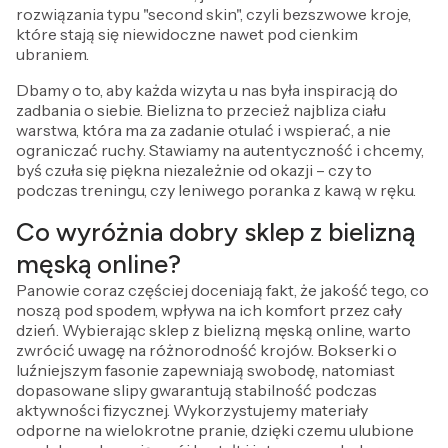
rozwiązania typu "second skin", czyli bezszwowe kroje,
które stają się niewidoczne nawet pod cienkim
ubraniem.
Dbamy o to, aby każda wizyta u nas była inspiracją do
zadbania o siebie. Bielizna to przecież najbliza ciału
warstwa, która ma za zadanie otulać i wspierać, a nie
ograniczać ruchy. Stawiamy na autentyczność i chcemy,
byś czuła się piękna niezależnie od okazji – czy to
podczas treningu, czy leniwego poranka z kawą w ręku.
Co wyróżnia dobry sklep z bielizną
męską online?
Panowie coraz częściej doceniają fakt, że jakość tego, co
noszą pod spodem, wpływa na ich komfort przez cały
dzień. Wybierając sklep z bielizną męską online, warto
zwrócić uwagę na różnorodność krojów. Bokserki o
luźniejszym fasonie zapewniają swobodę, natomiast
dopasowane slipy gwarantują stabilność podczas
aktywności fizycznej. Wykorzystujemy materiały
odporne na wielokrotne pranie, dzięki czemu ulubione