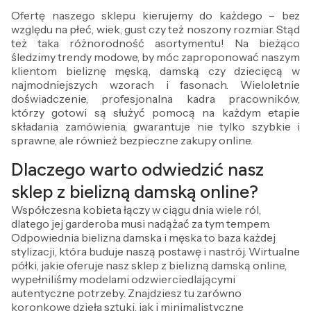
Ofertę naszego sklepu kierujemy do każdego – bez
względu na płeć, wiek, gust czy też noszony rozmiar. Stąd
też taka różnorodność asortymentu! Na bieżąco
śledzimy trendy modowe, by móc zaproponować naszym
klientom bieliznę męską, damską czy dziecięcą w
najmodniejszych wzorach i fasonach. Wieloletnie
doświadczenie, profesjonalna kadra pracowników,
którzy gotowi są służyć pomocą na każdym etapie
składania zamówienia, gwarantuje nie tylko szybkie i
sprawne, ale również bezpieczne zakupy online.
Dlaczego warto odwiedzić nasz
sklep z bielizną damską online?
Współczesna kobieta łączy w ciągu dnia wiele ról,
dlatego jej garderoba musi nadążać za tym tempem.
Odpowiednia bielizna damska i męska to baza każdej
stylizacji, która buduje naszą postawę i nastrój. Wirtualne
półki, jakie oferuje nasz sklep z bielizną damską online,
wypełniliśmy modelami odzwierciedlającymi
autentyczne potrzeby. Znajdziesz tu zarówno
koronkowe dzieła sztuki, jak i minimalistyczne