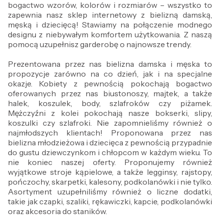
bogactwo wzorów, kolorów i rozmiarów – wszystko to
zapewnia nasz sklep internetowy z bielizną damską,
męską i dziecięcą! Stawiamy na połączenie modnego
designu z niebywałym komfortem użytkowania. Z naszą
pomocą uzupełnisz garderobę o najnowsze trendy.
Prezentowana przez nas bielizna damska i męska to
propozycje zarówno na co dzień, jak i na specjalne
okazje. Kobiety z pewnością pokochają bogactwo
oferowanych przez nas biustonoszy, majtek, a także
halek, koszulek, body, szlafroków czy piżamek.
Mężczyźni z kolei pokochają nasze bokserki, slipy,
koszulki czy szlafroki. Nie zapomnieliśmy również o
najmłodszych klientach! Proponowana przez nas
bielizna młodzieżowa i dziecięca z pewnością przypadnie
do gustu dziewczynkom i chłopcom w każdym wieku. To
nie koniec naszej oferty. Proponujemy również
wyjątkowe stroje kąpielowe, a także legginsy, rajstopy,
pończochy, skarpetki, kalesony, podkolanówki i nie tylko.
Asortyment uzupełniliśmy również o liczne dodatki,
takie jak czapki, szaliki, rękawiczki, kapcie, podkolanówki
oraz akcesoria do staników.