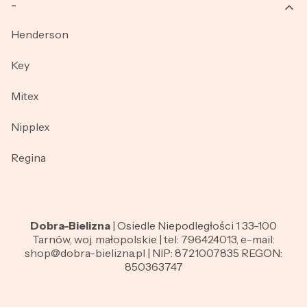
_
Henderson
Key
Mitex
Nipplex
Regina
Dobra-Bielizna
| Osiedle Niepodległości 1 33-100
Tarnów, woj. małopolskie | tel: 796424013, e-mail:
shop@dobra-bielizna.pl | NIP: 8721007835 REGON:
850363747