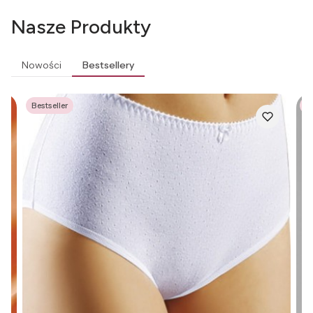
Nasze Produkty
Nowości
Bestsellery
Bestseller
Be