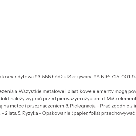
 komandytowa 93-588 Łódź ul.Skrzywana 9A NIP: 725-001-97-25
zeżenia a. Wszystkie metalowe i plastikowe elementy mogą po
dukt należy wyprać przed pierwszym użyciem. d. Małe elementy 
 na metce i przeznaczeniem. 3. Pielęgnacja - Prać zgodnie z
- 2 lata. 5. Ryzyka - Opakowanie (papier, folia) przechowywać