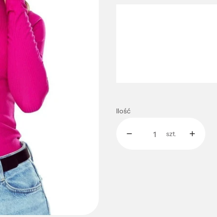
Wybierz wariant produktu:
Poszczególne warianty mogą róż
*
Kolor
Wybierz
Ilość
szt.