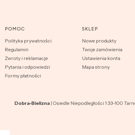
Linki w stopce
POMOC
SKLEP
Polityka prywatności
Nowe produkty
Regulamin
Twoje zamówienia
Zwroty i reklamacje
Ustawienia konta
Pytania i odpowiedzi
Mapa strony
Formy płatności
Dobra-Bielizna
| Osiedle Niepodległości 1 33-100 Tar