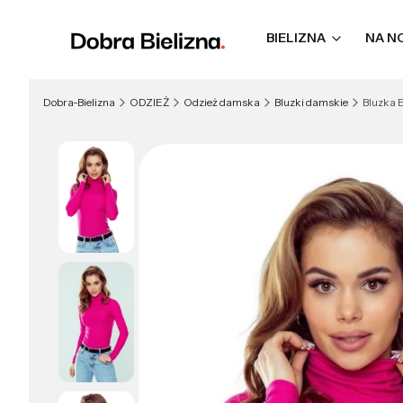
BIELIZNA
NA N
Dobra-Bielizna
ODZIEŻ
Odzież damska
Bluzki damskie
Bluzka 