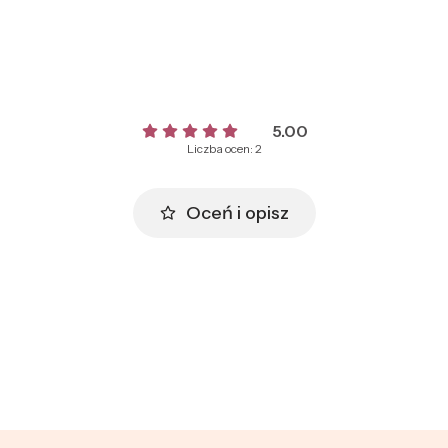
5.00
Liczba ocen: 2
Oceń i opisz