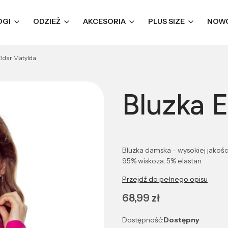
OGI
ODZIEŻ
AKCESORIA
PLUS SIZE
NOW
Eldar Matylda
Bluzka 
Bluzka damska - wysokiej jakoś
95% wiskoza, 5% elastan.
Przejdź do pełnego opisu
Cena
68,99 zł
Dostępność:
Dostępny