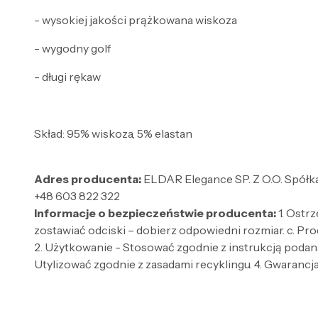
- wysokiej jakości prążkowana wiskoza
- wygodny golf
- długi rękaw
Skład: 95% wiskoza, 5% elastan
Adres producenta:
ELDAR Elegance SP. Z O.O. Spółka
+48 603 822 322
Informacje o bezpieczeństwie producenta:
1. Ostr
zostawiać odciski – dobierz odpowiedni rozmiar. c. Pro
2. Użytkowanie - Stosować zgodnie z instrukcją podaną
Utylizować zgodnie z zasadami recyklingu. 4. Gwarancja 