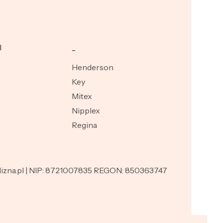
I
_
Henderson
Key
Mitex
Nipplex
Regina
ielizna.pl | NIP: 8721007835 REGON: 850363747