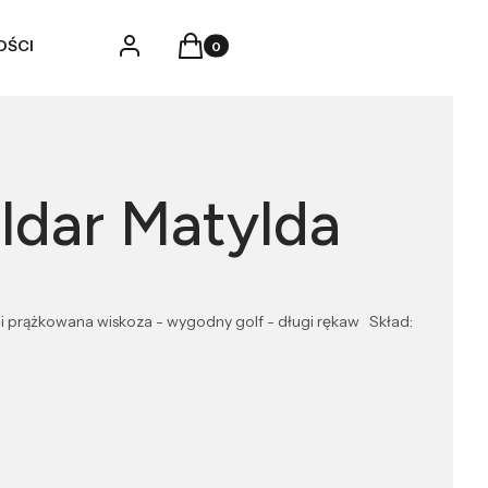
Produkty w koszyku: 0. Zobacz szczegó
Zaloguj się
Koszyk
OŚCI
Eldar Matylda
ci prążkowana wiskoza - wygodny golf - długi rękaw Skład: