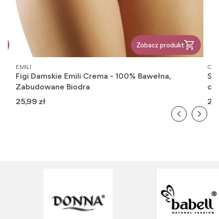
Zobacz produkt
PRODUCENT
PR
EMILI
OM
Figi Damskie Emili Crema - 100% Bawełna,
Ska
Zabudowane Biodra
cie
Cena
Ce
25,99 zł
20,