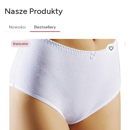
Nasze Produkty
Nowości
Bestsellery
Bestseller
Be