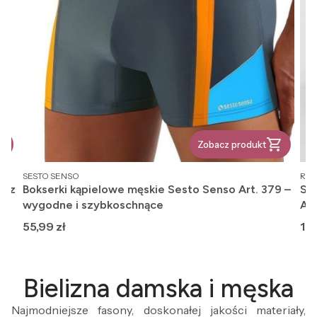
Zobacz produkt
PRODUCENT
PR
SESTO SENSO
REG
, z
Bokserki kąpielowe męskie Sesto Senso Art. 379 –
Ska
wygodne i szybkoschnące
An
Cena
Ce
55,99 zł
12,
Bielizna damska i męska
Najmodniejsze fasony, doskonałej jakości materiały,