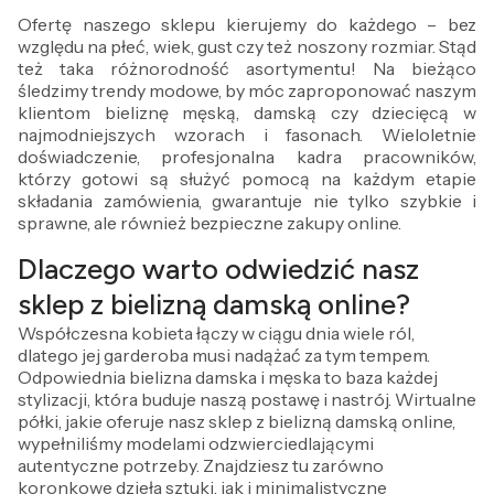
Ofertę naszego sklepu kierujemy do każdego – bez
względu na płeć, wiek, gust czy też noszony rozmiar. Stąd
też taka różnorodność asortymentu! Na bieżąco
śledzimy trendy modowe, by móc zaproponować naszym
klientom bieliznę męską, damską czy dziecięcą w
najmodniejszych wzorach i fasonach. Wieloletnie
doświadczenie, profesjonalna kadra pracowników,
którzy gotowi są służyć pomocą na każdym etapie
składania zamówienia, gwarantuje nie tylko szybkie i
sprawne, ale również bezpieczne zakupy online.
Dlaczego warto odwiedzić nasz
sklep z bielizną damską online?
Współczesna kobieta łączy w ciągu dnia wiele ról,
dlatego jej garderoba musi nadążać za tym tempem.
Odpowiednia bielizna damska i męska to baza każdej
stylizacji, która buduje naszą postawę i nastrój. Wirtualne
półki, jakie oferuje nasz sklep z bielizną damską online,
wypełniliśmy modelami odzwierciedlającymi
autentyczne potrzeby. Znajdziesz tu zarówno
koronkowe dzieła sztuki, jak i minimalistyczne