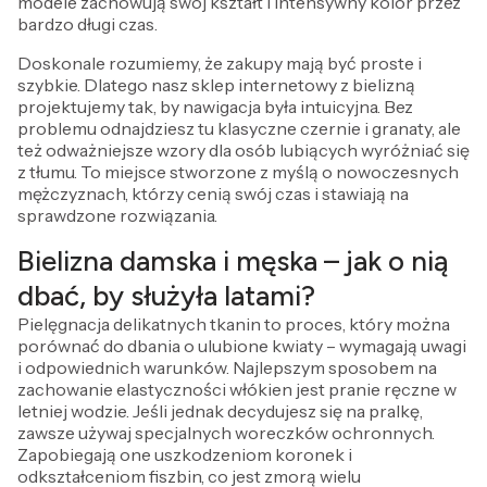
modele zachowują swój kształt i intensywny kolor przez
bardzo długi czas.
Doskonale rozumiemy, że zakupy mają być proste i
szybkie. Dlatego nasz sklep internetowy z bielizną
projektujemy tak, by nawigacja była intuicyjna. Bez
problemu odnajdziesz tu klasyczne czernie i granaty, ale
też odważniejsze wzory dla osób lubiących wyróżniać się
z tłumu. To miejsce stworzone z myślą o nowoczesnych
mężczyznach, którzy cenią swój czas i stawiają na
sprawdzone rozwiązania.
Bielizna damska i męska – jak o nią
dbać, by służyła latami?
Pielęgnacja delikatnych tkanin to proces, który można
porównać do dbania o ulubione kwiaty – wymagają uwagi
i odpowiednich warunków. Najlepszym sposobem na
zachowanie elastyczności włókien jest pranie ręczne w
letniej wodzie. Jeśli jednak decydujesz się na pralkę,
zawsze używaj specjalnych woreczków ochronnych.
Zapobiegają one uszkodzeniom koronek i
odkształceniom fiszbin, co jest zmorą wielu