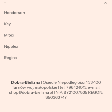
_
Henderson
Key
Mitex
Nipplex
Regina
Dobra-Bielizna
| Osiedle Niepodległości 1 33-100
Tarnów, woj. małopolskie | tel: 796424013, e-mail:
shop@dobra-bielizna.pl | NIP: 8721007835 REGON:
850363747