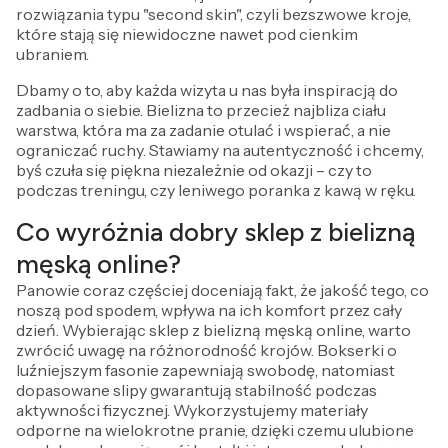
rozwiązania typu "second skin", czyli bezszwowe kroje,
które stają się niewidoczne nawet pod cienkim
ubraniem.
Dbamy o to, aby każda wizyta u nas była inspiracją do
zadbania o siebie. Bielizna to przecież najbliza ciału
warstwa, która ma za zadanie otulać i wspierać, a nie
ograniczać ruchy. Stawiamy na autentyczność i chcemy,
byś czuła się piękna niezależnie od okazji – czy to
podczas treningu, czy leniwego poranka z kawą w ręku.
Co wyróżnia dobry sklep z bielizną
męską online?
Panowie coraz częściej doceniają fakt, że jakość tego, co
noszą pod spodem, wpływa na ich komfort przez cały
dzień. Wybierając sklep z bielizną męską online, warto
zwrócić uwagę na różnorodność krojów. Bokserki o
luźniejszym fasonie zapewniają swobodę, natomiast
dopasowane slipy gwarantują stabilność podczas
aktywności fizycznej. Wykorzystujemy materiały
odporne na wielokrotne pranie, dzięki czemu ulubione