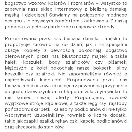
bogactwo wzorów, kolorów i rozmiarów – wszystko to
zapewnia nasz sklep internetowy z bielizną damską,
męską i dziecięcą! Stawiamy na połączenie modnego
designu z niebywałym komfortem użytkowania. Z naszą
pomocą uzupełnisz garderobę o najnowsze trendy.
Prezentowana przez nas bielizna damska i męska to
propozycje zarówno na co dzień, jak i na specjalne
okazje. Kobiety z pewnością pokochają bogactwo
oferowanych przez nas biustonoszy, majtek, a także
halek, koszulek, body, szlafroków czy piżamek.
Mężczyźni z kolei pokochają nasze bokserki, slipy,
koszulki czy szlafroki. Nie zapomnieliśmy również o
najmłodszych klientach! Proponowana przez nas
bielizna młodzieżowa i dziecięca z pewnością przypadnie
do gustu dziewczynkom i chłopcom w każdym wieku. To
nie koniec naszej oferty. Proponujemy również
wyjątkowe stroje kąpielowe, a także legginsy, rajstopy,
pończochy, skarpetki, kalesony, podkolanówki i nie tylko.
Asortyment uzupełniliśmy również o liczne dodatki,
takie jak czapki, szaliki, rękawiczki, kapcie, podkolanówki
oraz akcesoria do staników.