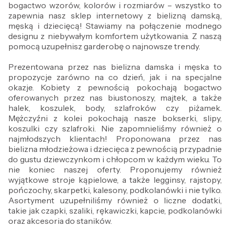
bogactwo wzorów, kolorów i rozmiarów – wszystko to
zapewnia nasz sklep internetowy z bielizną damską,
męską i dziecięcą! Stawiamy na połączenie modnego
designu z niebywałym komfortem użytkowania. Z naszą
pomocą uzupełnisz garderobę o najnowsze trendy.
Prezentowana przez nas bielizna damska i męska to
propozycje zarówno na co dzień, jak i na specjalne
okazje. Kobiety z pewnością pokochają bogactwo
oferowanych przez nas biustonoszy, majtek, a także
halek, koszulek, body, szlafroków czy piżamek.
Mężczyźni z kolei pokochają nasze bokserki, slipy,
koszulki czy szlafroki. Nie zapomnieliśmy również o
najmłodszych klientach! Proponowana przez nas
bielizna młodzieżowa i dziecięca z pewnością przypadnie
do gustu dziewczynkom i chłopcom w każdym wieku. To
nie koniec naszej oferty. Proponujemy również
wyjątkowe stroje kąpielowe, a także legginsy, rajstopy,
pończochy, skarpetki, kalesony, podkolanówki i nie tylko.
Asortyment uzupełniliśmy również o liczne dodatki,
takie jak czapki, szaliki, rękawiczki, kapcie, podkolanówki
oraz akcesoria do staników.