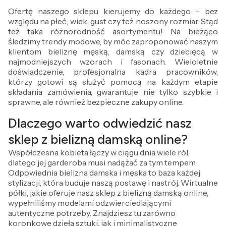
Ofertę naszego sklepu kierujemy do każdego – bez
względu na płeć, wiek, gust czy też noszony rozmiar. Stąd
też taka różnorodność asortymentu! Na bieżąco
śledzimy trendy modowe, by móc zaproponować naszym
klientom bieliznę męską, damską czy dziecięcą w
najmodniejszych wzorach i fasonach. Wieloletnie
doświadczenie, profesjonalna kadra pracowników,
którzy gotowi są służyć pomocą na każdym etapie
składania zamówienia, gwarantuje nie tylko szybkie i
sprawne, ale również bezpieczne zakupy online.
Dlaczego warto odwiedzić nasz
sklep z bielizną damską online?
Współczesna kobieta łączy w ciągu dnia wiele ról,
dlatego jej garderoba musi nadążać za tym tempem.
Odpowiednia bielizna damska i męska to baza każdej
stylizacji, która buduje naszą postawę i nastrój. Wirtualne
półki, jakie oferuje nasz sklep z bielizną damską online,
wypełniliśmy modelami odzwierciedlającymi
autentyczne potrzeby. Znajdziesz tu zarówno
koronkowe dzieła sztuki, jak i minimalistyczne