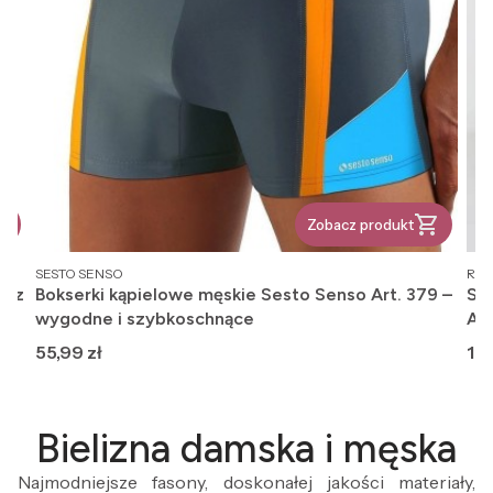
Zobacz produkt
PRODUCENT
PR
SESTO SENSO
REG
, z
Bokserki kąpielowe męskie Sesto Senso Art. 379 –
Ska
wygodne i szybkoschnące
An
Cena
Ce
55,99 zł
12,
Bielizna damska i męska
Najmodniejsze fasony, doskonałej jakości materiały,