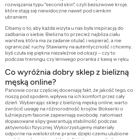
rozwiązania typu "second skin", czyli bezszwowe kroje,
które stają się niewidoczne nawet pod cienkim
ubraniem.
Dbamy o to, aby każda wizyta u nas była inspiracją do
zadbania o siebie. Bielizna to przecież najbliza ciału
warstwa, która ma za zadanie otulać i wspierać, a nie
ograniczać ruchy. Stawiamy na autentyczność i chcemy,
byś czuła się piękna niezależnie od okazji – czy to
podczas treningu, czy leniwego poranka z kawą w ręku.
Co wyróżnia dobry sklep z bielizną
męską online?
Panowie coraz częściej doceniają fakt, że jakość tego, co
noszą pod spodem, wpływa na ich komfort przez cały
dzień. Wybierając sklep z bielizną męską online, warto
zwrócić uwagę na różnorodność krojów. Bokserki o
luźniejszym fasonie zapewniają swobodę, natomiast
dopasowane slipy gwarantują stabilność podczas
aktywności fizycznej. Wykorzystujemy materiały
odporne na wielokrotne pranie, dzięki czemu ulubione