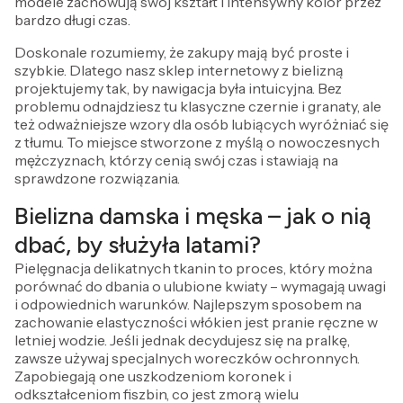
modele zachowują swój kształt i intensywny kolor przez
bardzo długi czas.
Doskonale rozumiemy, że zakupy mają być proste i
szybkie. Dlatego nasz sklep internetowy z bielizną
projektujemy tak, by nawigacja była intuicyjna. Bez
problemu odnajdziesz tu klasyczne czernie i granaty, ale
też odważniejsze wzory dla osób lubiących wyróżniać się
z tłumu. To miejsce stworzone z myślą o nowoczesnych
mężczyznach, którzy cenią swój czas i stawiają na
sprawdzone rozwiązania.
Bielizna damska i męska – jak o nią
dbać, by służyła latami?
Pielęgnacja delikatnych tkanin to proces, który można
porównać do dbania o ulubione kwiaty – wymagają uwagi
i odpowiednich warunków. Najlepszym sposobem na
zachowanie elastyczności włókien jest pranie ręczne w
letniej wodzie. Jeśli jednak decydujesz się na pralkę,
zawsze używaj specjalnych woreczków ochronnych.
Zapobiegają one uszkodzeniom koronek i
odkształceniom fiszbin, co jest zmorą wielu