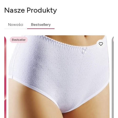
Nasze Produkty
Nowości
Bestsellery
Bestseller
Be