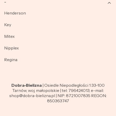
_
Henderson
Key
Mitex
Nipplex
Regina
Dobra-Bielizna
| Osiedle Niepodległości 1 33-100
Tarnów, woj. małopolskie | tel: 796424013, e-mail:
shop@dobra-bielizna.pl | NIP: 8721007835 REGON:
850363747