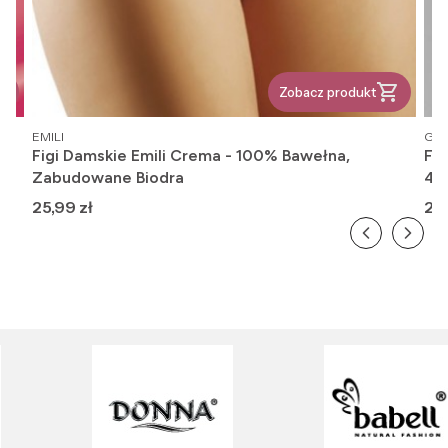
Zobacz produkt
PRODUCENT
PR
EMILI
GAT
Figi Damskie Emili Crema - 100% Bawełna,
Fi
Zabudowane Biodra
416
Cena
Ce
25,99 zł
26,