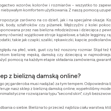
 bogactwo wzorów, kolorów i rozmiarów – wszystko to zapewn
z niebywałym komfortem użytkowania. Z naszą pomocą uzupeł
propozycje zarówno na co dzień, jak i na specjalne okazje.
ek, body, szlafroków czy piżamek. Mężczyźni z kolei pokocha
oponowana przez nas bielizna młodzieżowa i dziecięca z pe
emy również wyjątkowe stroje kąpielowe, a także legginsy, ra
datki, takie jak czapki, szaliki, rękawiczki, kapcie, podkolanó
ględu na płeć, wiek, gust czy też noszony rozmiar. Stąd te
om bieliznę męską, damską czy dziecięcą w najmodniejszy
użyć pomocą na każdym etapie składania zamówienia, gwarantuj
ep z bielizną damską online?
ego jej garderoba musi nadążać za tym tempem. Odpowiednia bie
 oferuje nasz sklep z bielizną damską online, wypełniliśmy mo
inimalistyczne rozwiązania typu "second skin", czyli bezszwow
dbania o siebie. Bielizna to przecież najbliza ciału warstwa, kt