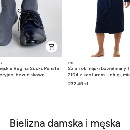
PRODUCENT
S
L&L
ęskie Regina Socks Purista
Szlafrok męski bawełniany f
eryjne, bezuciskowe
2104 z kapturem – długi, mię
wygodny
Cena
232,49 zł
Bielizna damska i męska