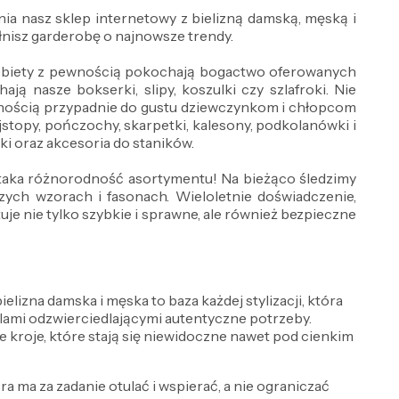
ia nasz sklep internetowy z bielizną damską, męską i
nisz garderobę o najnowsze trendy.
 Kobiety z pewnością pokochają bogactwo oferowanych
ją nasze bokserki, slipy, koszulki czy szlafroki. Nie
wnością przypadnie do gustu dziewczynkom i chłopcom
jstopy, pończochy, skarpetki, kalesony, podkolanówki i
wki oraz akcesoria do staników.
ż taka różnorodność asortymentu! Na bieżąco śledzimy
ch wzorach i fasonach. Wieloletnie doświadczenie,
e nie tylko szybkie i sprawne, ale również bezpieczne
lizna damska i męska to baza każdej stylizacji, która
delami odzwierciedlającymi autentyczne potrzeby.
e kroje, które stają się niewidoczne nawet pod cienkim
óra ma za zadanie otulać i wspierać, a nie ograniczać