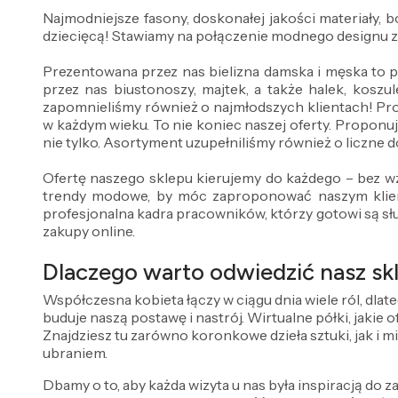
Najmodniejsze fasony, doskonałej jakości materiały,
dziecięcą! Stawiamy na połączenie modnego designu 
Prezentowana przez nas bielizna damska i męska to 
przez nas biustonoszy, majtek, a także halek, koszul
zapomnieliśmy również o najmłodszych klientach! Pr
w każdym wieku. To nie koniec naszej oferty. Proponuj
nie tylko. Asortyment uzupełniliśmy również o liczne do
Ofertę naszego sklepu kierujemy do każdego – bez wz
trendy modowe, by móc zaproponować naszym klient
profesjonalna kadra pracowników, którzy gotowi są sł
zakupy online.
Dlaczego warto odwiedzić nasz skl
Współczesna kobieta łączy w ciągu dnia wiele ról, dlat
buduje naszą postawę i nastrój. Wirtualne półki, jakie
Znajdziesz tu zarówno koronkowe dzieła sztuki, jak i m
ubraniem.
Dbamy o to, aby każda wizyta u nas była inspiracją do za