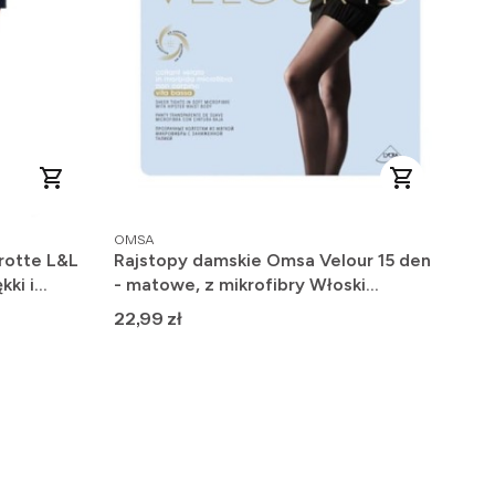
PRODUCENT
OMSA
rotte L&L
Rajstopy damskie Omsa Velour 15 den
kki i
- matowe, z mikrofibry Włoski
Producent
Cena
22,99 zł