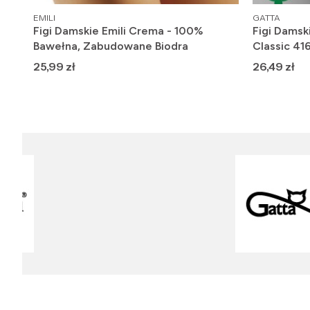
PRODUCENT
PRODUCENT
EMILI
GATTA
-38
Figi Damskie Emili Crema - 100%
Figi Damsk
Bawełna, Zabudowane Biodra
Classic 41
Cena
Cena
25,99 zł
26,49 zł