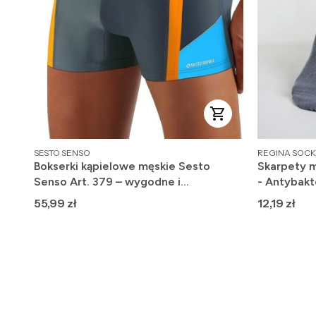
PRODUCENT
PRODUCENT
SESTO SENSO
REGINA SOCK
Bokserki kąpielowe męskie Sesto
Skarpety m
Senso Art. 379 – wygodne i
- Antybakt
szybkoschnące
Cena
Cena
55,99 zł
12,19 zł