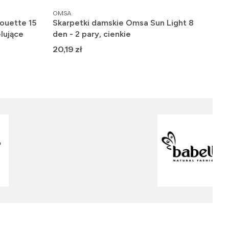
PRODUCENT
PRO
OMSA
FIO
ouette 15
Skarpetki damskie Omsa Sun Light 8
Raj
lujące
den - 2 pary, cienkie
gła
Cena
Ce
20,19 zł
19,