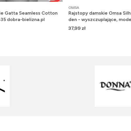
PRODUCENT
OMSA
ie Gatta Seamless Cotton
Rajstopy damskie Omsa Silh
635 dobra-bielizna.pl
den - wyszczuplające, mode
Cena
37,99 zł