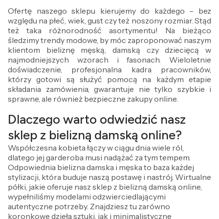
Ofertę naszego sklepu kierujemy do każdego – bez
względu na płeć, wiek, gust czy też noszony rozmiar. Stąd
też taka różnorodność asortymentu! Na bieżąco
śledzimy trendy modowe, by móc zaproponować naszym
klientom bieliznę męską, damską czy dziecięcą w
najmodniejszych wzorach i fasonach. Wieloletnie
doświadczenie, profesjonalna kadra pracowników,
którzy gotowi są służyć pomocą na każdym etapie
składania zamówienia, gwarantuje nie tylko szybkie i
sprawne, ale również bezpieczne zakupy online.
Dlaczego warto odwiedzić nasz
sklep z bielizną damską online?
Współczesna kobieta łączy w ciągu dnia wiele ról,
dlatego jej garderoba musi nadążać za tym tempem.
Odpowiednia bielizna damska i męska to baza każdej
stylizacji, która buduje naszą postawę i nastrój. Wirtualne
półki, jakie oferuje nasz sklep z bielizną damską online,
wypełniliśmy modelami odzwierciedlającymi
autentyczne potrzeby. Znajdziesz tu zarówno
koronkowe dzieła sztuki, jak i minimalistyczne