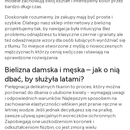
modele zachowują swój kształt i intensywny kolor przez
bardzo długi czas.
Doskonale rozumiemy, że zakupy mają być proste i
szybkie. Dlatego nasz sklep internetowy z bielizną
projektujemy tak, by nawigacja była intuicyjna. Bez
problemu odnajdziesz tu klasyczne czernie i granaty, ale
też odważniejsze wzory dla osób lubiących wyróżniać się
z tłumu. To miejsce stworzone z myślą o nowoczesnych
mężczyznach, którzy cenią swój czas i stawiają na
sprawdzone rozwiązania.
Bielizna damska i męska – jak o nią
dbać, by służyła latami?
Pielęgnacja delikatnych tkanin to proces, który można
porównać do dbania o ulubione kwiaty – wymagają uwagi
i odpowiednich warunków. Najlepszym sposobem na
zachowanie elastyczności włókien jest pranie ręczne w
letniej wodzie. Jeśli jednak decydujesz się na pralkę,
zawsze używaj specjalnych woreczków ochronnych.
Zapobiegają one uszkodzeniom koronek i
odkształceniom fiszbin, co jest zmorą wielu