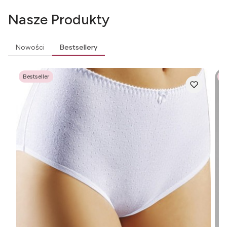
Nasze Produkty
Nowości
Bestsellery
Bestseller
Be