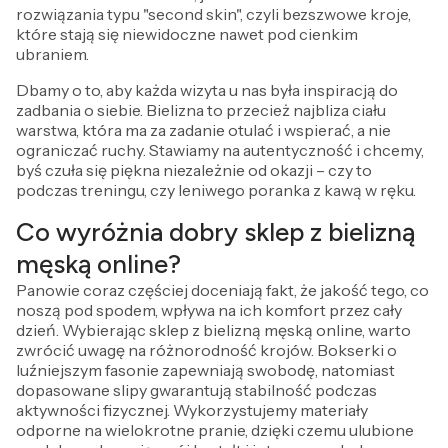
rozwiązania typu "second skin", czyli bezszwowe kroje,
które stają się niewidoczne nawet pod cienkim
ubraniem.
Dbamy o to, aby każda wizyta u nas była inspiracją do
zadbania o siebie. Bielizna to przecież najbliza ciału
warstwa, która ma za zadanie otulać i wspierać, a nie
ograniczać ruchy. Stawiamy na autentyczność i chcemy,
byś czuła się piękna niezależnie od okazji – czy to
podczas treningu, czy leniwego poranka z kawą w ręku.
Co wyróżnia dobry sklep z bielizną
męską online?
Panowie coraz częściej doceniają fakt, że jakość tego, co
noszą pod spodem, wpływa na ich komfort przez cały
dzień. Wybierając sklep z bielizną męską online, warto
zwrócić uwagę na różnorodność krojów. Bokserki o
luźniejszym fasonie zapewniają swobodę, natomiast
dopasowane slipy gwarantują stabilność podczas
aktywności fizycznej. Wykorzystujemy materiały
odporne na wielokrotne pranie, dzięki czemu ulubione