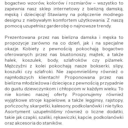
bogactwo wzorów, kolorów i rozmiarów – wszystko to
zapewnia nasz sklep internetowy z bielizną damską,
męską i dziecięcą! Stawiamy na połączenie modnego
designu z niebywałym komfortem użytkowania. Z naszą
pomocą uzupełnisz garderobę o najnowsze trendy.
Prezentowana przez nas bielizna damska i męska to
propozycje zarówno na co dzień, jak i na specjalne
okazje. Kobiety z pewnością pokochają bogactwo
oferowanych przez nas biustonoszy, majtek, a także
halek, koszulek, body, szlafroków czy piżamek.
Mężczyźni z kolei pokochają nasze bokserki, slipy,
koszulki czy szlafroki. Nie zapomnieliśmy również o
najmłodszych klientach! Proponowana przez nas
bielizna młodzieżowa i dziecięca z pewnością przypadnie
do gustu dziewczynkom i chłopcom w każdym wieku. To
nie koniec naszej oferty. Proponujemy również
wyjątkowe stroje kąpielowe, a także legginsy, rajstopy,
pończochy, skarpetki, kalesony, podkolanówki i nie tylko.
Asortyment uzupełniliśmy również o liczne dodatki,
takie jak czapki, szaliki, rękawiczki, kapcie, podkolanówki
oraz akcesoria do staników.