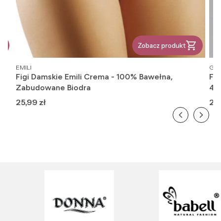
Zobacz produkt
PRODUCENT
PR
EMILI
GAT
Figi Damskie Emili Crema - 100% Bawełna,
Fi
Zabudowane Biodra
416
Cena
Ce
25,99 zł
26,