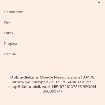
_
Henderson
Key
Mitex
Nipplex
Regina
Dobra-Bielizna
| Osiedle Niepodległości 1 33-100
Tarnów, woj. małopolskie | tel: 796424013, e-mail:
shop@dobra-bielizna.pl | NIP: 8721007835 REGON:
850363747