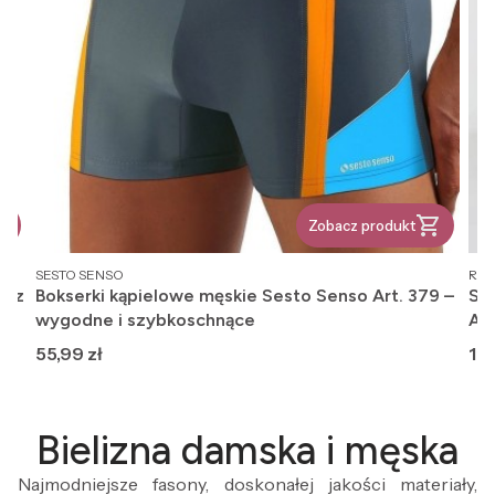
Zobacz produkt
PRODUCENT
PR
SESTO SENSO
REG
, z
Bokserki kąpielowe męskie Sesto Senso Art. 379 –
Ska
wygodne i szybkoschnące
An
Cena
Ce
55,99 zł
12,
Bielizna damska i męska
Najmodniejsze fasony, doskonałej jakości materiały,