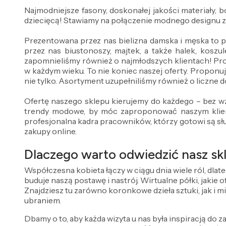
Najmodniejsze fasony, doskonałej jakości materiały,
dziecięcą! Stawiamy na połączenie modnego designu 
Prezentowana przez nas bielizna damska i męska to 
przez nas biustonoszy, majtek, a także halek, koszul
zapomnieliśmy również o najmłodszych klientach! Pr
w każdym wieku. To nie koniec naszej oferty. Proponuj
nie tylko. Asortyment uzupełniliśmy również o liczne do
Ofertę naszego sklepu kierujemy do każdego – bez wz
trendy modowe, by móc zaproponować naszym klient
profesjonalna kadra pracowników, którzy gotowi są sł
zakupy online.
Dlaczego warto odwiedzić nasz skl
Współczesna kobieta łączy w ciągu dnia wiele ról, dlat
buduje naszą postawę i nastrój. Wirtualne półki, jakie
Znajdziesz tu zarówno koronkowe dzieła sztuki, jak i m
ubraniem.
Dbamy o to, aby każda wizyta u nas była inspiracją do za