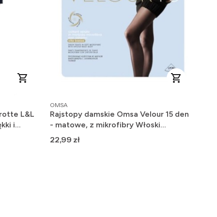
PRODUCENT
OMSA
rotte L&L
Rajstopy damskie Omsa Velour 15 den
kki i
- matowe, z mikrofibry Włoski
Producent
Cena
22,99 zł