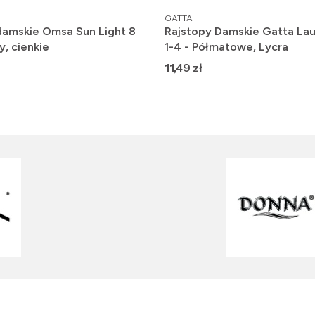
PRODUCENT
GATTA
damskie Omsa Sun Light 8
Rajstopy Damskie Gatta Lau
y, cienkie
1-4 - Półmatowe, Lycra
Cena
11,49 zł