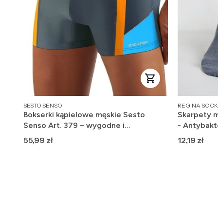
PRODUCENT
PRODUCENT
SESTO SENSO
REGINA SOCK
Bokserki kąpielowe męskie Sesto
Skarpety m
Senso Art. 379 – wygodne i
- Antybakt
szybkoschnące
Cena
Cena
55,99 zł
12,19 zł