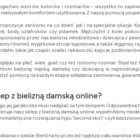
 bogactwo wzorów, kolorów i rozmiarów – wszystko to zapewn
z niebywałym komfortem użytkowania. Z naszą pomocą uzupeł
propozycje zarówno na co dzień, jak i na specjalne okazje.
ek, body, szlafroków czy piżamek. Mężczyźni z kolei pokocha
oponowana przez nas bielizna młodzieżowa i dziecięca z pe
emy również wyjątkowe stroje kąpielowe, a także legginsy, ra
datki, takie jak czapki, szaliki, rękawiczki, kapcie, podkolanó
ględu na płeć, wiek, gust czy też noszony rozmiar. Stąd te
om bieliznę męską, damską czy dziecięcą w najmodniejszy
użyć pomocą na każdym etapie składania zamówienia, gwarantuj
ep z bielizną damską online?
ego jej garderoba musi nadążać za tym tempem. Odpowiednia bie
 oferuje nasz sklep z bielizną damską online, wypełniliśmy mo
inimalistyczne rozwiązania typu "second skin", czyli bezszwow
dbania o siebie. Bielizna to przecież najbliza ciału warstwa, kt