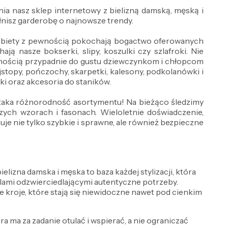
ia nasz sklep internetowy z bielizną damską, męską i
nisz garderobę o najnowsze trendy.
 Kobiety z pewnością pokochają bogactwo oferowanych
ją nasze bokserki, slipy, koszulki czy szlafroki. Nie
wnością przypadnie do gustu dziewczynkom i chłopcom
jstopy, pończochy, skarpetki, kalesony, podkolanówki i
wki oraz akcesoria do staników.
ż taka różnorodność asortymentu! Na bieżąco śledzimy
ch wzorach i fasonach. Wieloletnie doświadczenie,
e nie tylko szybkie i sprawne, ale również bezpieczne
lizna damska i męska to baza każdej stylizacji, która
delami odzwierciedlającymi autentyczne potrzeby.
e kroje, które stają się niewidoczne nawet pod cienkim
óra ma za zadanie otulać i wspierać, a nie ograniczać