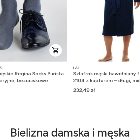
PRODUCENT
S
L&L
ęskie Regina Socks Purista
Szlafrok męski bawełniany f
eryjne, bezuciskowe
2104 z kapturem – długi, mię
wygodny
Cena
232,49 zł
Bielizna damska i męska