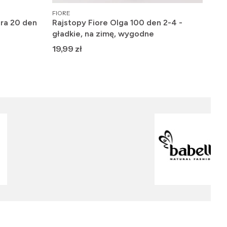
PRODUCENT
PRO
FIORE
GAT
ra 20 den
Rajstopy Fiore Olga 100 den 2-4 -
Fig
gładkie, na zimę, wygodne
Cla
Cena
Ce
19,99 zł
26,