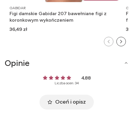
PRODUCENT
PR
GABIDAR
GAB
Figi damskie Gabidar 207 bawełniane figi z
Fig
koronkowym wykończeniem
fig
Cena
Ce
36,49 zł
34,
Opinie
4.88
Liczba ocen: 34
Oceń i opisz