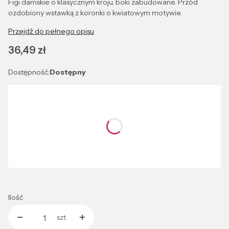
Figi damskie o klasycznym kroju, boki zabudowane. Przód
ozdobiony wstawką z koronki o kwiatowym motywie.
Przejdź do pełnego opisu
Cena
36,49 zł
Dostępność:
Dostępny
Wybierz wariant produktu:
Poszczególne warianty mogą różnić się ceną
*
Kolor
Wybierz
Ilość
szt.