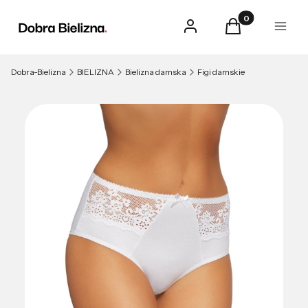
Produkty w kosz
Zaloguj się
Koszyk
Menu
Dobra-Bielizna
BIELIZNA
Bielizna damska
Figi damskie