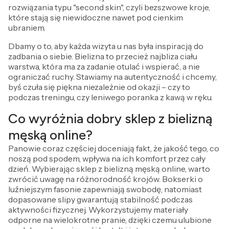
rozwiązania typu "second skin", czyli bezszwowe kroje,
które stają się niewidoczne nawet pod cienkim
ubraniem.
Dbamy o to, aby każda wizyta u nas była inspiracją do
zadbania o siebie. Bielizna to przecież najbliza ciału
warstwa, która ma za zadanie otulać i wspierać, a nie
ograniczać ruchy. Stawiamy na autentyczność i chcemy,
byś czuła się piękna niezależnie od okazji – czy to
podczas treningu, czy leniwego poranka z kawą w ręku.
Co wyróżnia dobry sklep z bielizną
męską online?
Panowie coraz częściej doceniają fakt, że jakość tego, co
noszą pod spodem, wpływa na ich komfort przez cały
dzień. Wybierając sklep z bielizną męską online, warto
zwrócić uwagę na różnorodność krojów. Bokserki o
luźniejszym fasonie zapewniają swobodę, natomiast
dopasowane slipy gwarantują stabilność podczas
aktywności fizycznej. Wykorzystujemy materiały
odporne na wielokrotne pranie, dzięki czemu ulubione