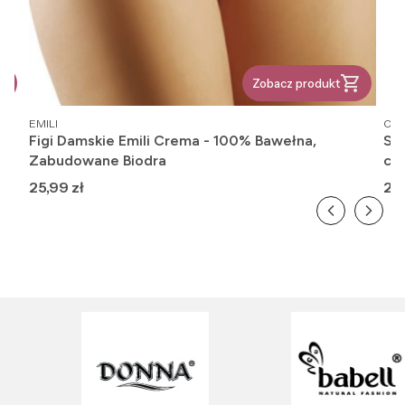
Zobacz produkt
PRODUCENT
PR
EMILI
OM
6
Figi Damskie Emili Crema - 100% Bawełna,
Ska
Zabudowane Biodra
cie
Cena
Ce
25,99 zł
20,