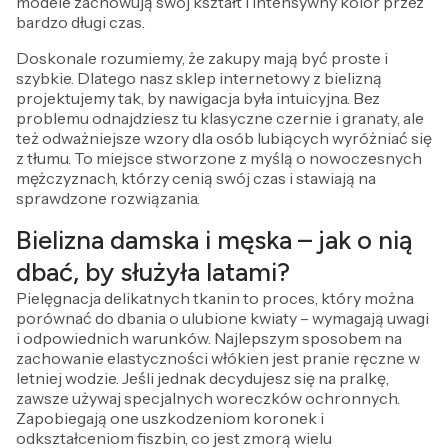
modele zachowują swój kształt i intensywny kolor przez
bardzo długi czas.
Doskonale rozumiemy, że zakupy mają być proste i
szybkie. Dlatego nasz sklep internetowy z bielizną
projektujemy tak, by nawigacja była intuicyjna. Bez
problemu odnajdziesz tu klasyczne czernie i granaty, ale
też odważniejsze wzory dla osób lubiących wyróżniać się
z tłumu. To miejsce stworzone z myślą o nowoczesnych
mężczyznach, którzy cenią swój czas i stawiają na
sprawdzone rozwiązania.
Bielizna damska i męska – jak o nią
dbać, by służyła latami?
Pielęgnacja delikatnych tkanin to proces, który można
porównać do dbania o ulubione kwiaty – wymagają uwagi
i odpowiednich warunków. Najlepszym sposobem na
zachowanie elastyczności włókien jest pranie ręczne w
letniej wodzie. Jeśli jednak decydujesz się na pralkę,
zawsze używaj specjalnych woreczków ochronnych.
Zapobiegają one uszkodzeniom koronek i
odkształceniom fiszbin, co jest zmorą wielu