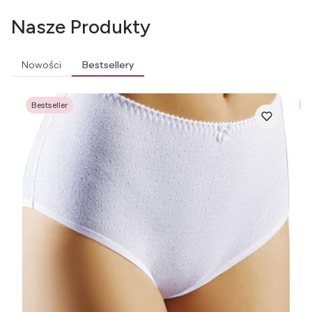
Nasze Produkty
Nowości
Bestsellery
Bestseller
Be