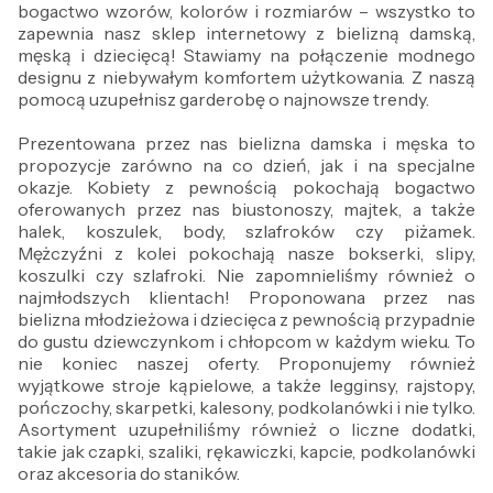
bogactwo wzorów, kolorów i rozmiarów – wszystko to
zapewnia nasz sklep internetowy z bielizną damską,
męską i dziecięcą! Stawiamy na połączenie modnego
designu z niebywałym komfortem użytkowania. Z naszą
pomocą uzupełnisz garderobę o najnowsze trendy.
Prezentowana przez nas bielizna damska i męska to
propozycje zarówno na co dzień, jak i na specjalne
okazje. Kobiety z pewnością pokochają bogactwo
oferowanych przez nas biustonoszy, majtek, a także
halek, koszulek, body, szlafroków czy piżamek.
Mężczyźni z kolei pokochają nasze bokserki, slipy,
koszulki czy szlafroki. Nie zapomnieliśmy również o
najmłodszych klientach! Proponowana przez nas
bielizna młodzieżowa i dziecięca z pewnością przypadnie
do gustu dziewczynkom i chłopcom w każdym wieku. To
nie koniec naszej oferty. Proponujemy również
wyjątkowe stroje kąpielowe, a także legginsy, rajstopy,
pończochy, skarpetki, kalesony, podkolanówki i nie tylko.
Asortyment uzupełniliśmy również o liczne dodatki,
takie jak czapki, szaliki, rękawiczki, kapcie, podkolanówki
oraz akcesoria do staników.