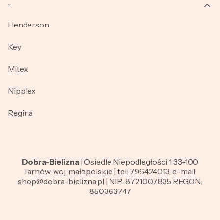
_
Henderson
Key
Mitex
Nipplex
Regina
Dobra-Bielizna
| Osiedle Niepodległości 1 33-100
Tarnów, woj. małopolskie | tel: 796424013, e-mail:
shop@dobra-bielizna.pl | NIP: 8721007835 REGON:
850363747