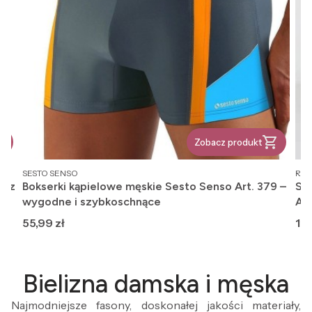
Zobacz produkt
PRODUCENT
PR
SESTO SENSO
REG
, z
Bokserki kąpielowe męskie Sesto Senso Art. 379 –
Ska
wygodne i szybkoschnące
An
Cena
Ce
55,99 zł
12,
Bielizna damska i męska
Najmodniejsze fasony, doskonałej jakości materiały,