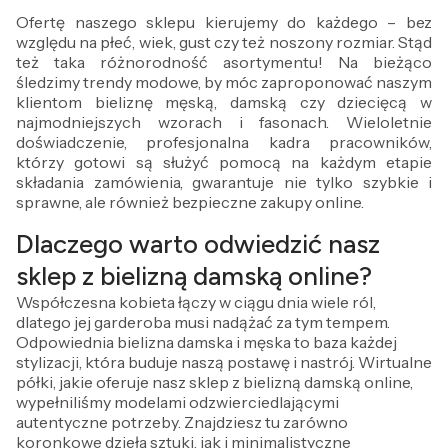
Ofertę naszego sklepu kierujemy do każdego – bez
względu na płeć, wiek, gust czy też noszony rozmiar. Stąd
też taka różnorodność asortymentu! Na bieżąco
śledzimy trendy modowe, by móc zaproponować naszym
klientom bieliznę męską, damską czy dziecięcą w
najmodniejszych wzorach i fasonach. Wieloletnie
doświadczenie, profesjonalna kadra pracowników,
którzy gotowi są służyć pomocą na każdym etapie
składania zamówienia, gwarantuje nie tylko szybkie i
sprawne, ale również bezpieczne zakupy online.
Dlaczego warto odwiedzić nasz
sklep z bielizną damską online?
Współczesna kobieta łączy w ciągu dnia wiele ról,
dlatego jej garderoba musi nadążać za tym tempem.
Odpowiednia bielizna damska i męska to baza każdej
stylizacji, która buduje naszą postawę i nastrój. Wirtualne
półki, jakie oferuje nasz sklep z bielizną damską online,
wypełniliśmy modelami odzwierciedlającymi
autentyczne potrzeby. Znajdziesz tu zarówno
koronkowe dzieła sztuki, jak i minimalistyczne