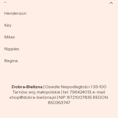
_
Henderson
Key
Mitex
Nipplex
Regina
Dobra-Bielizna
| Osiedle Niepodległości 1 33-100
Tarnów, woj. małopolskie | tel: 796424013, e-mail:
shop@dobra-bielizna.pl | NIP: 8721007835 REGON:
850363747