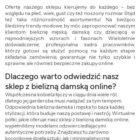
Ofertę naszego sklepu kierujemy do każdego – bez
względu na płeć, wiek, gust czy też noszony rozmiar. Stąd
też taka różnorodność asortymentu! Na bieżąco
śledzimy trendy modowe, by móc zaproponować naszym
klientom bieliznę męską, damską czy dziecięcą w
najmodniejszych wzorach i fasonach. Wieloletnie
doświadczenie, profesjonalna kadra pracowników,
którzy gotowi są służyć pomocą na każdym etapie
składania zamówienia, gwarantuje nie tylko szybkie i
sprawne, ale również bezpieczne zakupy online.
Dlaczego warto odwiedzić nasz
sklep z bielizną damską online?
Współczesna kobieta łączy w ciągu dnia wiele ról,
dlatego jej garderoba musi nadążać za tym tempem.
Odpowiednia bielizna damska i męska to baza każdej
stylizacji, która buduje naszą postawę i nastrój. Wirtualne
półki, jakie oferuje nasz sklep z bielizną damską online,
wypełniliśmy modelami odzwierciedlającymi
autentyczne potrzeby. Znajdziesz tu zarówno
koronkowe dzieła sztuki, jak i minimalistyczne