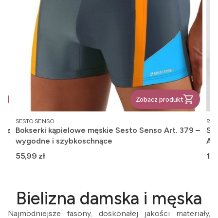
Zobacz produkt
PRODUCENT
PR
SESTO SENSO
REG
, z
Bokserki kąpielowe męskie Sesto Senso Art. 379 –
Ska
wygodne i szybkoschnące
An
Cena
Ce
55,99 zł
12,
Bielizna damska i męska
Najmodniejsze fasony, doskonałej jakości materiały,