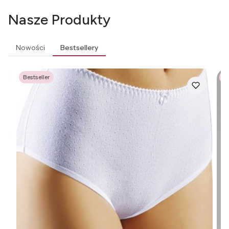
Nasze Produkty
Nowości
Bestsellery
Bestseller
Be