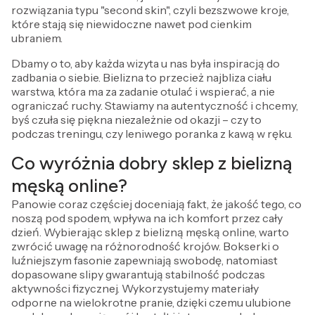
rozwiązania typu "second skin", czyli bezszwowe kroje,
które stają się niewidoczne nawet pod cienkim
ubraniem.
Dbamy o to, aby każda wizyta u nas była inspiracją do
zadbania o siebie. Bielizna to przecież najbliza ciału
warstwa, która ma za zadanie otulać i wspierać, a nie
ograniczać ruchy. Stawiamy na autentyczność i chcemy,
byś czuła się piękna niezależnie od okazji – czy to
podczas treningu, czy leniwego poranka z kawą w ręku.
Co wyróżnia dobry sklep z bielizną
męską online?
Panowie coraz częściej doceniają fakt, że jakość tego, co
noszą pod spodem, wpływa na ich komfort przez cały
dzień. Wybierając sklep z bielizną męską online, warto
zwrócić uwagę na różnorodność krojów. Bokserki o
luźniejszym fasonie zapewniają swobodę, natomiast
dopasowane slipy gwarantują stabilność podczas
aktywności fizycznej. Wykorzystujemy materiały
odporne na wielokrotne pranie, dzięki czemu ulubione