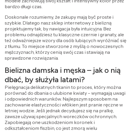
modele zachowują swój kształt i intensywny kolor przez
bardzo długi czas.
Doskonale rozumiemy, że zakupy mają być proste i
szybkie. Dlatego nasz sklep internetowy z bielizną
projektujemy tak, by nawigacja była intuicyjna. Bez
problemu odnajdziesz tu klasyczne czernie i granaty, ale
też odważniejsze wzory dla osób lubiących wyróżniać się
z tłumu. To miejsce stworzone z myślą o nowoczesnych
mężczyznach, którzy cenią swój czas i stawiają na
sprawdzone rozwiązania.
Bielizna damska i męska – jak o nią
dbać, by służyła latami?
Pielęgnacja delikatnych tkanin to proces, który można
porównać do dbania o ulubione kwiaty – wymagają uwagi
i odpowiednich warunków. Najlepszym sposobem na
zachowanie elastyczności włókien jest pranie ręczne w
letniej wodzie. Jeśli jednak decydujesz się na pralkę,
zawsze używaj specjalnych woreczków ochronnych.
Zapobiegają one uszkodzeniom koronek i
odkształceniom fiszbin, co jest zmorą wielu