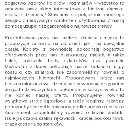
bogactwo wzorów, kolorów i rozmiarów – wszystko to
zapewnia nasz sklep internetowy z bielizną damską,
męską i dziecięcą! Stawiamy na połączenie modnego
designu z niebywałym komfortem użytkowania. Z naszą
pomocą uzupełnisz garderobę o najnowsze trendy.
Prezentowana przez nas bielizna damska i męska to
propozycje zarówno na co dzień, jak i na specjalne
okazje. Kobiety z pewnością pokochają bogactwo
oferowanych przez nas biustonoszy, majtek, a także
halek, koszulek, body, szlafroków czy piżamek.
Mężczyźni z kolei pokochają nasze bokserki, slipy,
koszulki czy szlafroki. Nie zapomnieliśmy również o
najmłodszych klientach! Proponowana przez nas
bielizna młodzieżowa i dziecięca z pewnością przypadnie
do gustu dziewczynkom i chłopcom w każdym wieku. To
nie koniec naszej oferty. Proponujemy również
wyjątkowe stroje kąpielowe, a także legginsy, rajstopy,
pończochy, skarpetki, kalesony, podkolanówki i nie tylko.
Asortyment uzupełniliśmy również o liczne dodatki,
takie jak czapki, szaliki, rękawiczki, kapcie, podkolanówki
oraz akcesoria do staników.