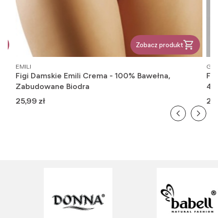
Zobacz produkt
PRODUCENT
PR
EMILI
GAT
owe
Figi Damskie Emili Crema - 100% Bawełna,
Fi
Zabudowane Biodra
416
Cena
Ce
25,99 zł
26,