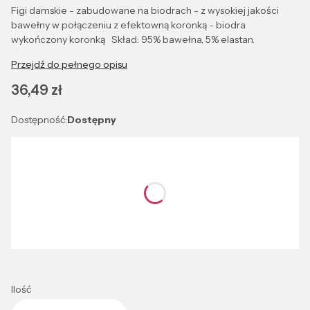
Figi damskie - zabudowane na biodrach - z wysokiej jakości
bawełny w połączeniu z efektowną koronką - biodra
wykończony koronką Skład: 95% bawełna, 5% elastan.
Przejdź do pełnego opisu
Cena
36,49 zł
Dostępność:
Dostępny
Wybierz wariant produktu:
Poszczególne warianty mogą różnić się ceną
*
Kolor
Wybierz
Ilość