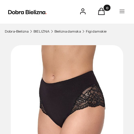
Produkty w kosz
Zaloguj się
Koszyk
Menu
Dobra-Bielizna
BIELIZNA
Bielizna damska
Figi damskie