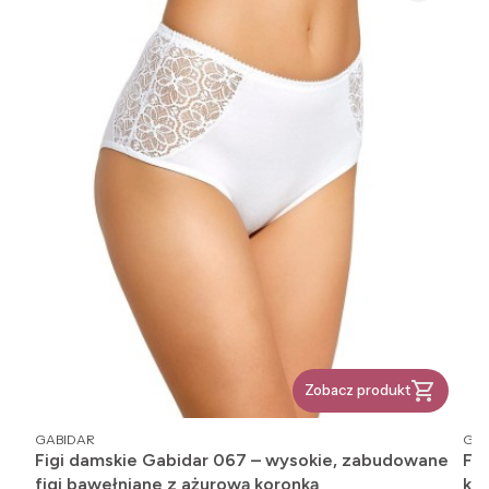
Zobacz produkt
PRODUCENT
PR
GABIDAR
GAB
Figi damskie Gabidar 067 – wysokie, zabudowane
Figi 
figi bawełniane z ażurową koronką
ko