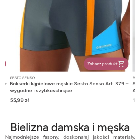
Zobacz produkt
PRODUCENT
PR
SESTO SENSO
REG
, z
Bokserki kąpielowe męskie Sesto Senso Art. 379 –
Ska
wygodne i szybkoschnące
An
Cena
Ce
55,99 zł
12,
Bielizna damska i męska
Najmodniejsze fasony, doskonałej jakości materiały,