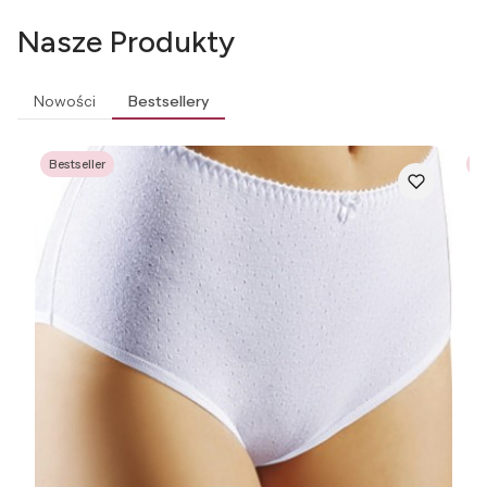
Nasze Produkty
Nowości
Bestsellery
Bestseller
Be