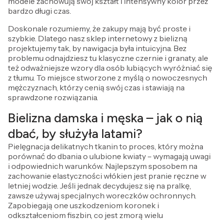
modele zachowują swój kształt i intensywny kolor przez
bardzo długi czas.
Doskonale rozumiemy, że zakupy mają być proste i
szybkie. Dlatego nasz sklep internetowy z bielizną
projektujemy tak, by nawigacja była intuicyjna. Bez
problemu odnajdziesz tu klasyczne czernie i granaty, ale
też odważniejsze wzory dla osób lubiących wyróżniać się
z tłumu. To miejsce stworzone z myślą o nowoczesnych
mężczyznach, którzy cenią swój czas i stawiają na
sprawdzone rozwiązania.
Bielizna damska i męska – jak o nią
dbać, by służyła latami?
Pielęgnacja delikatnych tkanin to proces, który można
porównać do dbania o ulubione kwiaty – wymagają uwagi
i odpowiednich warunków. Najlepszym sposobem na
zachowanie elastyczności włókien jest pranie ręczne w
letniej wodzie. Jeśli jednak decydujesz się na pralkę,
zawsze używaj specjalnych woreczków ochronnych.
Zapobiegają one uszkodzeniom koronek i
odkształceniom fiszbin, co jest zmorą wielu