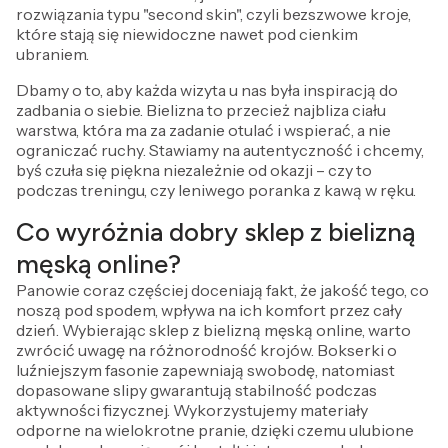
rozwiązania typu "second skin", czyli bezszwowe kroje,
które stają się niewidoczne nawet pod cienkim
ubraniem.
Dbamy o to, aby każda wizyta u nas była inspiracją do
zadbania o siebie. Bielizna to przecież najbliza ciału
warstwa, która ma za zadanie otulać i wspierać, a nie
ograniczać ruchy. Stawiamy na autentyczność i chcemy,
byś czuła się piękna niezależnie od okazji – czy to
podczas treningu, czy leniwego poranka z kawą w ręku.
Co wyróżnia dobry sklep z bielizną
męską online?
Panowie coraz częściej doceniają fakt, że jakość tego, co
noszą pod spodem, wpływa na ich komfort przez cały
dzień. Wybierając sklep z bielizną męską online, warto
zwrócić uwagę na różnorodność krojów. Bokserki o
luźniejszym fasonie zapewniają swobodę, natomiast
dopasowane slipy gwarantują stabilność podczas
aktywności fizycznej. Wykorzystujemy materiały
odporne na wielokrotne pranie, dzięki czemu ulubione