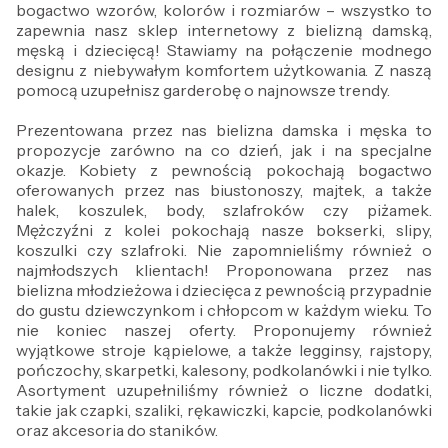
bogactwo wzorów, kolorów i rozmiarów – wszystko to
zapewnia nasz sklep internetowy z bielizną damską,
męską i dziecięcą! Stawiamy na połączenie modnego
designu z niebywałym komfortem użytkowania. Z naszą
pomocą uzupełnisz garderobę o najnowsze trendy.
Prezentowana przez nas bielizna damska i męska to
propozycje zarówno na co dzień, jak i na specjalne
okazje. Kobiety z pewnością pokochają bogactwo
oferowanych przez nas biustonoszy, majtek, a także
halek, koszulek, body, szlafroków czy piżamek.
Mężczyźni z kolei pokochają nasze bokserki, slipy,
koszulki czy szlafroki. Nie zapomnieliśmy również o
najmłodszych klientach! Proponowana przez nas
bielizna młodzieżowa i dziecięca z pewnością przypadnie
do gustu dziewczynkom i chłopcom w każdym wieku. To
nie koniec naszej oferty. Proponujemy również
wyjątkowe stroje kąpielowe, a także legginsy, rajstopy,
pończochy, skarpetki, kalesony, podkolanówki i nie tylko.
Asortyment uzupełniliśmy również o liczne dodatki,
takie jak czapki, szaliki, rękawiczki, kapcie, podkolanówki
oraz akcesoria do staników.