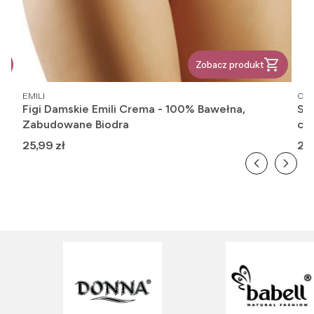
Zobacz produkt
PRODUCENT
PR
EMILI
OM
Figi Damskie Emili Crema - 100% Bawełna,
Ska
Zabudowane Biodra
cie
Cena
Ce
25,99 zł
20,