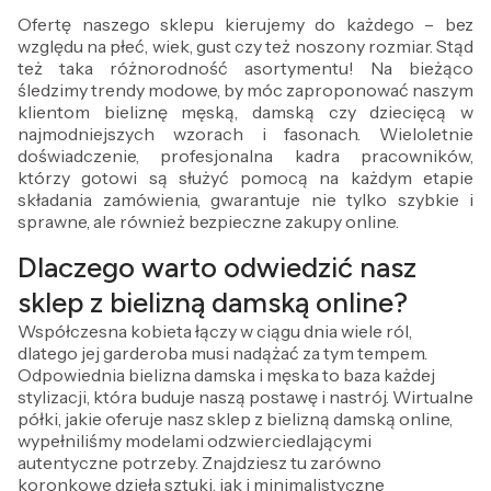
Ofertę naszego sklepu kierujemy do każdego – bez
względu na płeć, wiek, gust czy też noszony rozmiar. Stąd
też taka różnorodność asortymentu! Na bieżąco
śledzimy trendy modowe, by móc zaproponować naszym
klientom bieliznę męską, damską czy dziecięcą w
najmodniejszych wzorach i fasonach. Wieloletnie
doświadczenie, profesjonalna kadra pracowników,
którzy gotowi są służyć pomocą na każdym etapie
składania zamówienia, gwarantuje nie tylko szybkie i
sprawne, ale również bezpieczne zakupy online.
Dlaczego warto odwiedzić nasz
sklep z bielizną damską online?
Współczesna kobieta łączy w ciągu dnia wiele ról,
dlatego jej garderoba musi nadążać za tym tempem.
Odpowiednia bielizna damska i męska to baza każdej
stylizacji, która buduje naszą postawę i nastrój. Wirtualne
półki, jakie oferuje nasz sklep z bielizną damską online,
wypełniliśmy modelami odzwierciedlającymi
autentyczne potrzeby. Znajdziesz tu zarówno
koronkowe dzieła sztuki, jak i minimalistyczne