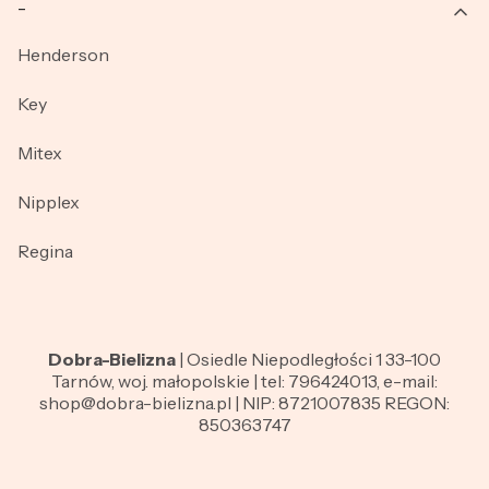
_
Henderson
Key
Mitex
Nipplex
Regina
Dobra-Bielizna
| Osiedle Niepodległości 1 33-100
Tarnów, woj. małopolskie | tel: 796424013, e-mail:
shop@dobra-bielizna.pl | NIP: 8721007835 REGON:
850363747