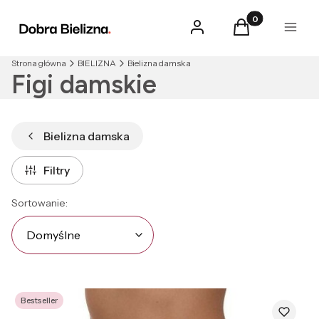
Produkty w kosz
Zaloguj się
Koszyk
Menu
Strona główna
BIELIZNA
Bielizna damska
Figi damskie
Bielizna damska
Filtry
Lista produktów
Domyślne
Sortowanie:
Domyślne
Bestseller