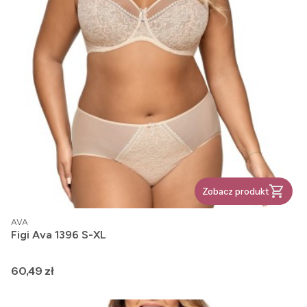
Zobacz produkt
PRODUCENT
AVA
Figi Ava 1396 S-XL
Cena
60,49 zł