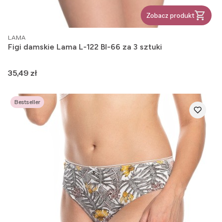
Zobacz produkt
PRODUCENT
LAMA
Figi damskie Lama L-122 BI-66 za 3 sztuki
Cena
35,49 zł
Bestseller