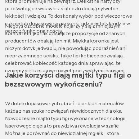
która promieniuje na zewnątrz. Delikatne hafty czy
prześwitujące wstawki z siateczki dodają sylwetce
lekkości i wdzięku. To doskonały wybór pod wieczorowe
suknie lub dopasowane garsonki, gdzie estetyka idzie w
Niegdyś ozdobne modele kojarzyły się z mniejszym
parze z funkcjonalnością.
komfortem, jednak dzisiejsze propozycje od znanych
producentów obalają ten mit. Miękka koronka jest
niczym dotyk jedwabiu, nie powodując podrażnień ani
nieprzyjemnego ucisku. Takie figi kobiece pozwalają
celebrować kobiecość każdego dnia, sprawiając, że
czujemy się luksusowo nawet pod zwykłymi jeansami.
Jakie korzyści dają majtki typu figi o
bezszwowym wykończeniu?
W dobie dopasowanych ubrań i cienkich materiałów,
każda z nas szuka rozwiązań niewidocznych dla oka.
Nowoczesne majtki typu figi wykonane w technologii
laserowego cięcia to prawdziwa rewolucja w szafie.
Można je porównać do niewidzialnej mgiełki, która