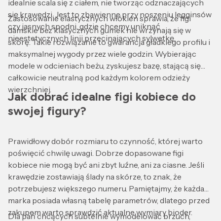
idealnie scala się z ciałem, nie tworząc odznaczających
się krawędzi. Jest to zbawienne przy noszeniu legginsów
Zastosowanie elastycznych włókien sprawia, że figi
czy jasnych spodni, gdzie chcemy uniknąć
damskie bez klasycznych gumek nie wrzynają się w
nieestetycznych linii przecinających sylwetkę.
skórę. Takie rozwiązanie to gwarancja gładkiego profilu i
maksymalnej wygody przez wiele godzin. Wybierając
modele w odcieniach beżu, zyskujesz bazę, stającą się
całkowicie neutralną pod każdym kolorem odzieży
wierzchniej.
Jak dobrać idealne figi kobiece do
swojej figury?
Prawidłowy dobór rozmiaru to czynność, której warto
poświęcić chwilę uwagi. Dobrze dopasowane figi
kobiece nie mogą być ani zbyt luźne, ani za ciasne. Jeśli
krawędzie zostawiają ślady na skórze, to znak, że
potrzebujesz większego numeru. Pamiętajmy, że każda
marka posiada własną tabelę parametrów, dlatego przed
zakupem warto sprawdzić aktualne wymiary bioder.
Dla pań chcących subtelnie wymodelować brzuch,