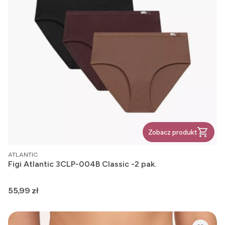
Zobacz produkt
PRODUCENT
ATLANTIC
Figi Atlantic 3CLP-004B Classic -2 pak.
Cena
55,99 zł