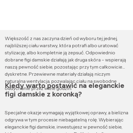
Większość z nas zaczyna dzień od wyboru tej jednej,
najbliższej ciału warstwy, która potrafi albo uratować
stylizację, albo kompletnie ją zepsuć. Odpowiednio
dobrane figi damskie działają jak druga skóra – wspierają
naszą pewność siebie, pozostając przy tym całkowicie
dyskretne. Przewiewne materiały działają niczym
naturalna wentylacja, pozwalając ciału na swobodne
Kiedy warto postawić na eleganckie
oddychanie przez wiele godzin.
figi damskie z koronką?
Specjalne okazje wymagają wyjątkowej oprawy, a bielizna
odgrywa w tym procesie niebagatelną rolę. Wybierając
eleganckie figi damskie, inwestujesz w pewność siebie,