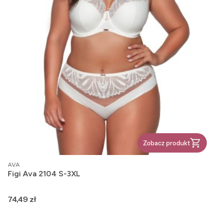
Zobacz produkt
PRODUCENT
AVA
Figi Ava 2104 S-3XL
Cena
74,49 zł