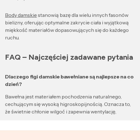
Body damskie
stanowią bazę dla wielu innych fasonów
bielizny, oferując optymalne zakrycie ciała i wyjątkową
miękkość materiałów dopasowujących się do każdego
ruchu.
FAQ – Najczęściej zadawane pytania
Dlaczego figi damskie bawełniane są najlepsze na co
dzień?
Bawełna jest materiałem pochodzenia naturalnego,
cechującym się wysoką higroskopijnością. Oznacza to,
że świetnie chłonie wilgoć i zapewnia wentylację,
chroniąc miejsca intymne przed rozwojem bakterii, co
jest kluczowe dla zachowania zdrowia.
Czym różnią się eleganckie figi damskie od zwykłych