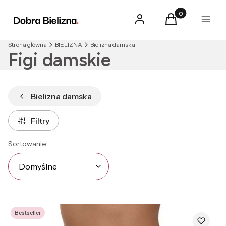
Produkty w kosz
Zaloguj się
Koszyk
Menu
Strona główna
BIELIZNA
Bielizna damska
Figi damskie
Bielizna damska
Filtry
Lista produktów
Domyślne
Sortowanie:
Domyślne
Bestseller