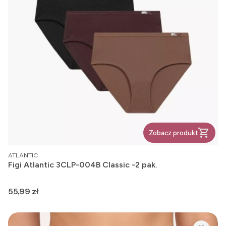
Zobacz produkt
PRODUCENT
ATLANTIC
Figi Atlantic 3CLP-004B Classic -2 pak.
Cena
55,99 zł