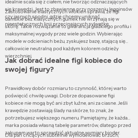
idealnie scala się z ciałem, nie tworząc odznaczających
się krawędzi. Jest to zbawienne przy noszeniu legginsów
Zastosowanie elastycznych włókien sprawia, że figi
czy jasnych spodni, gdzie chcemy uniknąć
damskie bez klasycznych gumek nie wrzynają się w
nieestetycznych linii przecinających sylwetkę.
skórę. Takie rozwiązanie to gwarancja gładkiego profilu i
maksymalnej wygody przez wiele godzin. Wybierając
modele w odcieniach beżu, zyskujesz bazę, stającą się
całkowicie neutralną pod każdym kolorem odzieży
wierzchniej.
Jak dobrać idealne figi kobiece do
swojej figury?
Prawidłowy dobór rozmiaru to czynność, której warto
poświęcić chwilę uwagi. Dobrze dopasowane figi
kobiece nie mogą być ani zbyt luźne, ani za ciasne. Jeśli
krawędzie zostawiają ślady na skórze, to znak, że
potrzebujesz większego numeru. Pamiętajmy, że każda
marka posiada własną tabelę parametrów, dlatego przed
zakupem warto sprawdzić aktualne wymiary bioder.
Dla pań chcących subtelnie wymodelować brzuch,