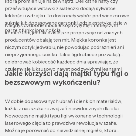
która promieniuje na zewnątrz. Delikatne hafty czy
prześwitujące wstawki z siateczki dodają sylwetce
lekkości i wdzięku. To doskonały wybór pod wieczorowe
suknie lub dopasowane garsonki, gdzie estetyka idzie w
Niegdyś ozdobne modele kojarzyły się z mniejszym
parze z funkcjonalnością.
komfortem, jednak dzisiejsze propozycje od znanych
producentów obalają ten mit. Miękka koronka jest
niczym dotyk jedwabiu, nie powodując podrażnień ani
nieprzyjemnego ucisku. Takie figi kobiece pozwalają
celebrować kobiecość każdego dnia, sprawiając, że
czujemy się luksusowo nawet pod zwykłymi jeansami.
Jakie korzyści dają majtki typu figi o
bezszwowym wykończeniu?
W dobie dopasowanych ubrań i cienkich materiałów,
każda z nas szuka rozwiązań niewidocznych dla oka.
Nowoczesne majtki typu figi wykonane w technologii
laserowego cięcia to prawdziwa rewolucja w szafie.
Można je porównać do niewidzialnej mgiełki, która