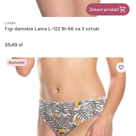
Zobacz produkt
PRODUCENT
LAMA
Figi damskie Lama L-122 BI-66 za 3 sztuki
Cena
35,49 zł
Bestseller