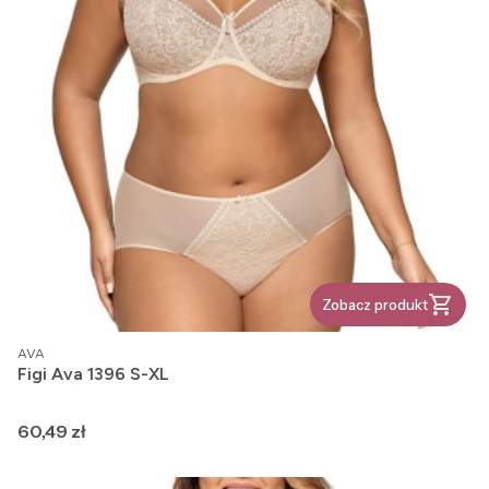
Zobacz produkt
PRODUCENT
AVA
Figi Ava 1396 S-XL
Cena
60,49 zł