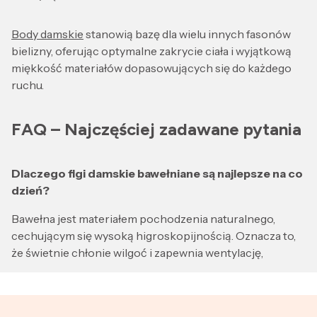
Body damskie
stanowią bazę dla wielu innych fasonów
bielizny, oferując optymalne zakrycie ciała i wyjątkową
miękkość materiałów dopasowujących się do każdego
ruchu.
FAQ – Najczęściej zadawane pytania
Dlaczego figi damskie bawełniane są najlepsze na co
dzień?
Bawełna jest materiałem pochodzenia naturalnego,
cechującym się wysoką higroskopijnością. Oznacza to,
że świetnie chłonie wilgoć i zapewnia wentylację,
chroniąc miejsca intymne przed rozwojem bakterii, co
jest kluczowe dla zachowania zdrowia.
Czym różnią się eleganckie figi damskie od zwykłych