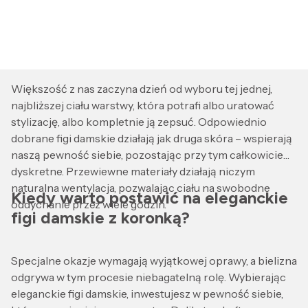
Większość z nas zaczyna dzień od wyboru tej jednej,
najbliższej ciału warstwy, która potrafi albo uratować
stylizację, albo kompletnie ją zepsuć. Odpowiednio
dobrane figi damskie działają jak druga skóra – wspierają
naszą pewność siebie, pozostając przy tym całkowicie
dyskretne. Przewiewne materiały działają niczym
naturalna wentylacja, pozwalając ciału na swobodne
Kiedy warto postawić na eleganckie
oddychanie przez wiele godzin.
figi damskie z koronką?
Specjalne okazje wymagają wyjątkowej oprawy, a bielizna
odgrywa w tym procesie niebagatelną rolę. Wybierając
eleganckie figi damskie, inwestujesz w pewność siebie,