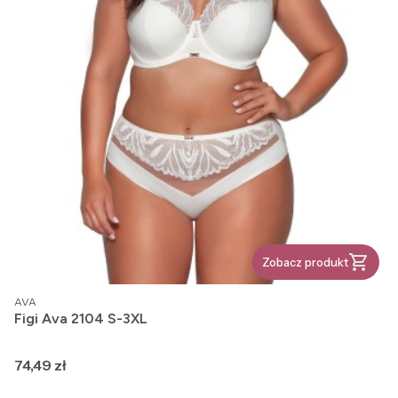
Zobacz produkt
PRODUCENT
AVA
Figi Ava 2104 S-3XL
Cena
74,49 zł