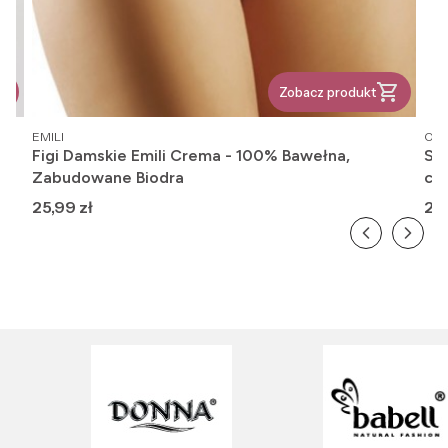
Zobacz produkt
PRODUCENT
PR
EMILI
OM
Figi Damskie Emili Crema - 100% Bawełna,
Ska
Zabudowane Biodra
cie
Cena
Ce
25,99 zł
20,