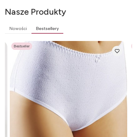
Nasze Produkty
Nowości
Bestsellery
Bestseller
Be