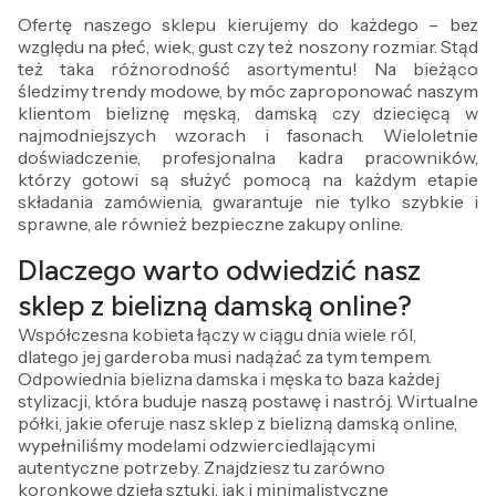
Ofertę naszego sklepu kierujemy do każdego – bez
względu na płeć, wiek, gust czy też noszony rozmiar. Stąd
też taka różnorodność asortymentu! Na bieżąco
śledzimy trendy modowe, by móc zaproponować naszym
klientom bieliznę męską, damską czy dziecięcą w
najmodniejszych wzorach i fasonach. Wieloletnie
doświadczenie, profesjonalna kadra pracowników,
którzy gotowi są służyć pomocą na każdym etapie
składania zamówienia, gwarantuje nie tylko szybkie i
sprawne, ale również bezpieczne zakupy online.
Dlaczego warto odwiedzić nasz
sklep z bielizną damską online?
Współczesna kobieta łączy w ciągu dnia wiele ról,
dlatego jej garderoba musi nadążać za tym tempem.
Odpowiednia bielizna damska i męska to baza każdej
stylizacji, która buduje naszą postawę i nastrój. Wirtualne
półki, jakie oferuje nasz sklep z bielizną damską online,
wypełniliśmy modelami odzwierciedlającymi
autentyczne potrzeby. Znajdziesz tu zarówno
koronkowe dzieła sztuki, jak i minimalistyczne