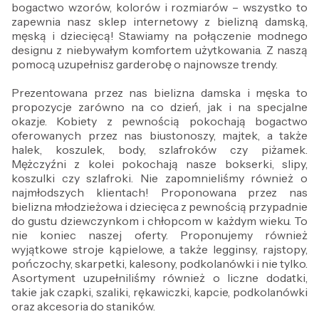
bogactwo wzorów, kolorów i rozmiarów – wszystko to
zapewnia nasz sklep internetowy z bielizną damską,
męską i dziecięcą! Stawiamy na połączenie modnego
designu z niebywałym komfortem użytkowania. Z naszą
pomocą uzupełnisz garderobę o najnowsze trendy.
Prezentowana przez nas bielizna damska i męska to
propozycje zarówno na co dzień, jak i na specjalne
okazje. Kobiety z pewnością pokochają bogactwo
oferowanych przez nas biustonoszy, majtek, a także
halek, koszulek, body, szlafroków czy piżamek.
Mężczyźni z kolei pokochają nasze bokserki, slipy,
koszulki czy szlafroki. Nie zapomnieliśmy również o
najmłodszych klientach! Proponowana przez nas
bielizna młodzieżowa i dziecięca z pewnością przypadnie
do gustu dziewczynkom i chłopcom w każdym wieku. To
nie koniec naszej oferty. Proponujemy również
wyjątkowe stroje kąpielowe, a także legginsy, rajstopy,
pończochy, skarpetki, kalesony, podkolanówki i nie tylko.
Asortyment uzupełniliśmy również o liczne dodatki,
takie jak czapki, szaliki, rękawiczki, kapcie, podkolanówki
oraz akcesoria do staników.