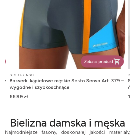
Zobacz produkt
PRODUCENT
PR
SESTO SENSO
REG
, z
Bokserki kąpielowe męskie Sesto Senso Art. 379 –
Ska
wygodne i szybkoschnące
An
Cena
Ce
55,99 zł
12,
Bielizna damska i męska
Najmodniejsze fasony, doskonałej jakości materiały,