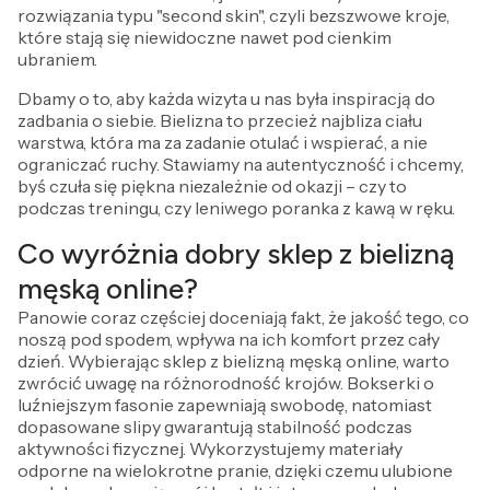
rozwiązania typu "second skin", czyli bezszwowe kroje,
które stają się niewidoczne nawet pod cienkim
ubraniem.
Dbamy o to, aby każda wizyta u nas była inspiracją do
zadbania o siebie. Bielizna to przecież najbliza ciału
warstwa, która ma za zadanie otulać i wspierać, a nie
ograniczać ruchy. Stawiamy na autentyczność i chcemy,
byś czuła się piękna niezależnie od okazji – czy to
podczas treningu, czy leniwego poranka z kawą w ręku.
Co wyróżnia dobry sklep z bielizną
męską online?
Panowie coraz częściej doceniają fakt, że jakość tego, co
noszą pod spodem, wpływa na ich komfort przez cały
dzień. Wybierając sklep z bielizną męską online, warto
zwrócić uwagę na różnorodność krojów. Bokserki o
luźniejszym fasonie zapewniają swobodę, natomiast
dopasowane slipy gwarantują stabilność podczas
aktywności fizycznej. Wykorzystujemy materiały
odporne na wielokrotne pranie, dzięki czemu ulubione