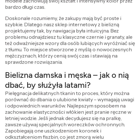
modele zachowują swój kształt i intensywny kolor przez
bardzo długi czas.
Doskonale rozumiemy, że zakupy mają być proste i
szybkie. Dlatego nasz sklep internetowy z bielizną
projektujemy tak, by nawigacja była intuicyjna. Bez
problemu odnajdziesz tu klasyczne czernie i granaty, ale
też odważniejsze wzory dla osób lubiących wyróżniać się
z tłumu. To miejsce stworzone z myślą o nowoczesnych
mężczyznach, którzy cenią swój czas i stawiają na
sprawdzone rozwiązania.
Bielizna damska i męska – jak o nią
dbać, by służyła latami?
Pielęgnacja delikatnych tkanin to proces, który można
porównać do dbania o ulubione kwiaty – wymagają uwagi
i odpowiednich warunków. Najlepszym sposobem na
zachowanie elastyczności włókien jest pranie ręczne w
letniej wodzie. Jeśli jednak decydujesz się na pralkę,
zawsze używaj specjalnych woreczków ochronnych.
Zapobiegają one uszkodzeniom koronek i
odkształceniom fiszbin, co jest zmorą wielu