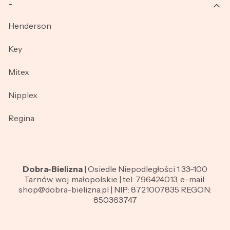
_
Henderson
Key
Mitex
Nipplex
Regina
Dobra-Bielizna
| Osiedle Niepodległości 1 33-100
Tarnów, woj. małopolskie | tel: 796424013, e-mail:
shop@dobra-bielizna.pl | NIP: 8721007835 REGON:
850363747