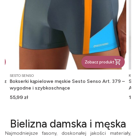
Zobacz produkt
PRODUCENT
PR
SESTO SENSO
REG
, z
Bokserki kąpielowe męskie Sesto Senso Art. 379 –
Ska
wygodne i szybkoschnące
An
Cena
Ce
55,99 zł
12,
Bielizna damska i męska
Najmodniejsze fasony, doskonałej jakości materiały,