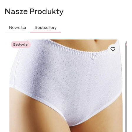
Nasze Produkty
Nowości
Bestsellery
Bestseller
Be