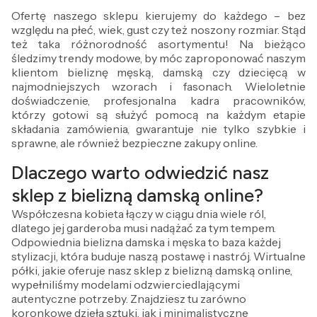
Ofertę naszego sklepu kierujemy do każdego – bez
względu na płeć, wiek, gust czy też noszony rozmiar. Stąd
też taka różnorodność asortymentu! Na bieżąco
śledzimy trendy modowe, by móc zaproponować naszym
klientom bieliznę męską, damską czy dziecięcą w
najmodniejszych wzorach i fasonach. Wieloletnie
doświadczenie, profesjonalna kadra pracowników,
którzy gotowi są służyć pomocą na każdym etapie
składania zamówienia, gwarantuje nie tylko szybkie i
sprawne, ale również bezpieczne zakupy online.
Dlaczego warto odwiedzić nasz
sklep z bielizną damską online?
Współczesna kobieta łączy w ciągu dnia wiele ról,
dlatego jej garderoba musi nadążać za tym tempem.
Odpowiednia bielizna damska i męska to baza każdej
stylizacji, która buduje naszą postawę i nastrój. Wirtualne
półki, jakie oferuje nasz sklep z bielizną damską online,
wypełniliśmy modelami odzwierciedlającymi
autentyczne potrzeby. Znajdziesz tu zarówno
koronkowe dzieła sztuki, jak i minimalistyczne