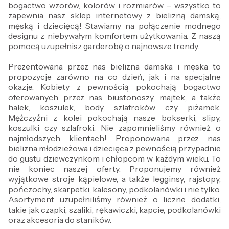
bogactwo wzorów, kolorów i rozmiarów – wszystko to
zapewnia nasz sklep internetowy z bielizną damską,
męską i dziecięcą! Stawiamy na połączenie modnego
designu z niebywałym komfortem użytkowania. Z naszą
pomocą uzupełnisz garderobę o najnowsze trendy.
Prezentowana przez nas bielizna damska i męska to
propozycje zarówno na co dzień, jak i na specjalne
okazje. Kobiety z pewnością pokochają bogactwo
oferowanych przez nas biustonoszy, majtek, a także
halek, koszulek, body, szlafroków czy piżamek.
Mężczyźni z kolei pokochają nasze bokserki, slipy,
koszulki czy szlafroki. Nie zapomnieliśmy również o
najmłodszych klientach! Proponowana przez nas
bielizna młodzieżowa i dziecięca z pewnością przypadnie
do gustu dziewczynkom i chłopcom w każdym wieku. To
nie koniec naszej oferty. Proponujemy również
wyjątkowe stroje kąpielowe, a także legginsy, rajstopy,
pończochy, skarpetki, kalesony, podkolanówki i nie tylko.
Asortyment uzupełniliśmy również o liczne dodatki,
takie jak czapki, szaliki, rękawiczki, kapcie, podkolanówki
oraz akcesoria do staników.