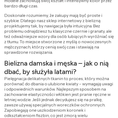
modele zachowują swój kształt i intensywny kolor przez
bardzo długi czas.
Doskonale rozumiemy, że zakupy mają być proste i
szybkie. Dlatego nasz sklep internetowy z bielizną
projektujemy tak, by nawigacja była intuicyjna. Bez
problemu odnajdziesz tu klasyczne czernie i granaty, ale
też odważniejsze wzory dla osób lubiących wyróżniać się
z tłumu. To miejsce stworzone z myślą o nowoczesnych
mężczyznach, którzy cenią swój czas i stawiają na
sprawdzone rozwiązania.
Bielizna damska i męska – jak o nią
dbać, by służyła latami?
Pielęgnacja delikatnych tkanin to proces, który można
porównać do dbania o ulubione kwiaty – wymagają uwagi
i odpowiednich warunków. Najlepszym sposobem na
zachowanie elastyczności włókien jest pranie ręczne w
letniej wodzie. Jeśli jednak decydujesz się na pralkę,
zawsze używaj specjalnych woreczków ochronnych.
Zapobiegają one uszkodzeniom koronek i
odkształceniom fiszbin, co jest zmorą wielu