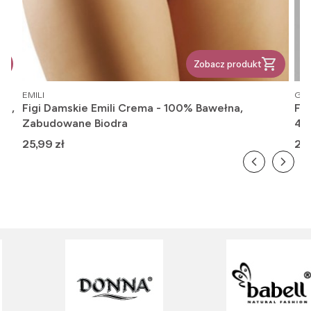
Zobacz produkt
PRODUCENT
PR
EMILI
GAT
we,
Figi Damskie Emili Crema - 100% Bawełna,
Fi
Zabudowane Biodra
416
Cena
Ce
25,99 zł
26,