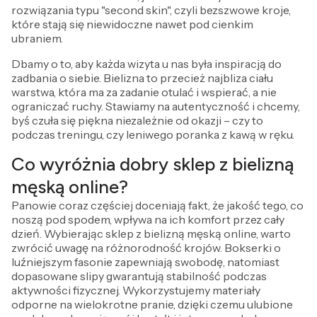
rozwiązania typu "second skin", czyli bezszwowe kroje,
które stają się niewidoczne nawet pod cienkim
ubraniem.
Dbamy o to, aby każda wizyta u nas była inspiracją do
zadbania o siebie. Bielizna to przecież najbliza ciału
warstwa, która ma za zadanie otulać i wspierać, a nie
ograniczać ruchy. Stawiamy na autentyczność i chcemy,
byś czuła się piękna niezależnie od okazji – czy to
podczas treningu, czy leniwego poranka z kawą w ręku.
Co wyróżnia dobry sklep z bielizną
męską online?
Panowie coraz częściej doceniają fakt, że jakość tego, co
noszą pod spodem, wpływa na ich komfort przez cały
dzień. Wybierając sklep z bielizną męską online, warto
zwrócić uwagę na różnorodność krojów. Bokserki o
luźniejszym fasonie zapewniają swobodę, natomiast
dopasowane slipy gwarantują stabilność podczas
aktywności fizycznej. Wykorzystujemy materiały
odporne na wielokrotne pranie, dzięki czemu ulubione