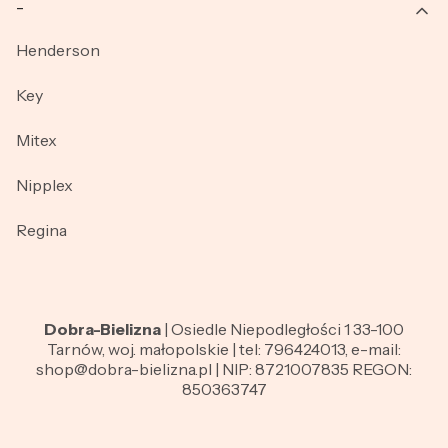
_
Henderson
Key
Mitex
Nipplex
Regina
Dobra-Bielizna
| Osiedle Niepodległości 1 33-100
Tarnów, woj. małopolskie | tel: 796424013, e-mail:
shop@dobra-bielizna.pl | NIP: 8721007835 REGON:
850363747