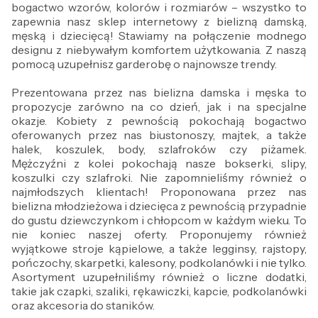
bogactwo wzorów, kolorów i rozmiarów – wszystko to
zapewnia nasz sklep internetowy z bielizną damską,
męską i dziecięcą! Stawiamy na połączenie modnego
designu z niebywałym komfortem użytkowania. Z naszą
pomocą uzupełnisz garderobę o najnowsze trendy.
Prezentowana przez nas bielizna damska i męska to
propozycje zarówno na co dzień, jak i na specjalne
okazje. Kobiety z pewnością pokochają bogactwo
oferowanych przez nas biustonoszy, majtek, a także
halek, koszulek, body, szlafroków czy piżamek.
Mężczyźni z kolei pokochają nasze bokserki, slipy,
koszulki czy szlafroki. Nie zapomnieliśmy również o
najmłodszych klientach! Proponowana przez nas
bielizna młodzieżowa i dziecięca z pewnością przypadnie
do gustu dziewczynkom i chłopcom w każdym wieku. To
nie koniec naszej oferty. Proponujemy również
wyjątkowe stroje kąpielowe, a także legginsy, rajstopy,
pończochy, skarpetki, kalesony, podkolanówki i nie tylko.
Asortyment uzupełniliśmy również o liczne dodatki,
takie jak czapki, szaliki, rękawiczki, kapcie, podkolanówki
oraz akcesoria do staników.