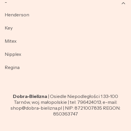
_
Henderson
Key
Mitex
Nipplex
Regina
Dobra-Bielizna
| Osiedle Niepodległości 1 33-100
Tarnów, woj. małopolskie | tel: 796424013, e-mail:
shop@dobra-bielizna.pl | NIP: 8721007835 REGON:
850363747