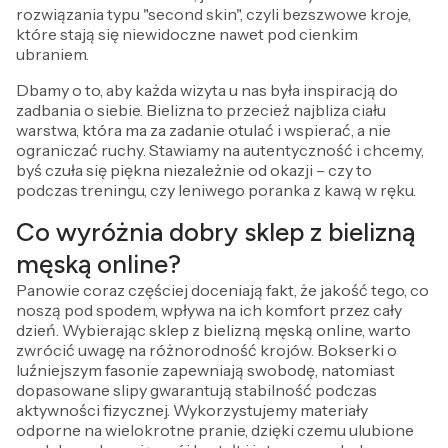
rozwiązania typu "second skin", czyli bezszwowe kroje,
które stają się niewidoczne nawet pod cienkim
ubraniem.
Dbamy o to, aby każda wizyta u nas była inspiracją do
zadbania o siebie. Bielizna to przecież najbliza ciału
warstwa, która ma za zadanie otulać i wspierać, a nie
ograniczać ruchy. Stawiamy na autentyczność i chcemy,
byś czuła się piękna niezależnie od okazji – czy to
podczas treningu, czy leniwego poranka z kawą w ręku.
Co wyróżnia dobry sklep z bielizną
męską online?
Panowie coraz częściej doceniają fakt, że jakość tego, co
noszą pod spodem, wpływa na ich komfort przez cały
dzień. Wybierając sklep z bielizną męską online, warto
zwrócić uwagę na różnorodność krojów. Bokserki o
luźniejszym fasonie zapewniają swobodę, natomiast
dopasowane slipy gwarantują stabilność podczas
aktywności fizycznej. Wykorzystujemy materiały
odporne na wielokrotne pranie, dzięki czemu ulubione