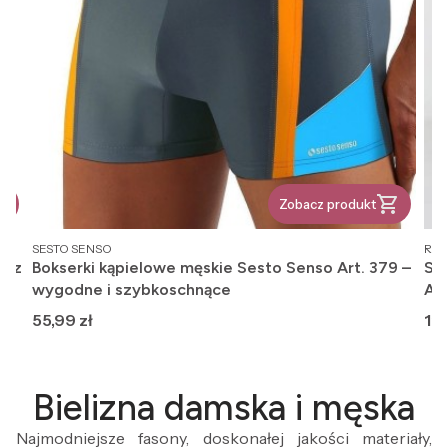
Zobacz produkt
PRODUCENT
PR
SESTO SENSO
REG
, z
Bokserki kąpielowe męskie Sesto Senso Art. 379 –
Ska
wygodne i szybkoschnące
An
Cena
Ce
55,99 zł
12,
Bielizna damska i męska
Najmodniejsze fasony, doskonałej jakości materiały,