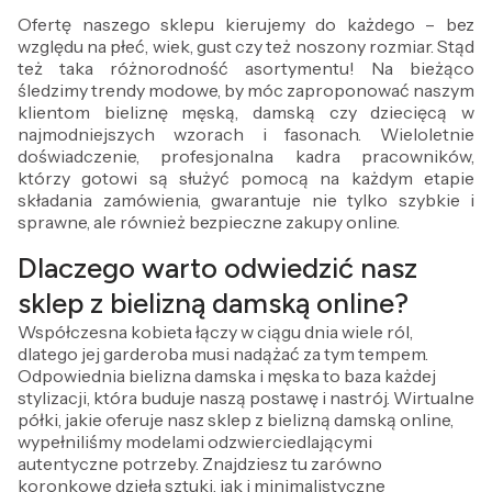
Ofertę naszego sklepu kierujemy do każdego – bez
względu na płeć, wiek, gust czy też noszony rozmiar. Stąd
też taka różnorodność asortymentu! Na bieżąco
śledzimy trendy modowe, by móc zaproponować naszym
klientom bieliznę męską, damską czy dziecięcą w
najmodniejszych wzorach i fasonach. Wieloletnie
doświadczenie, profesjonalna kadra pracowników,
którzy gotowi są służyć pomocą na każdym etapie
składania zamówienia, gwarantuje nie tylko szybkie i
sprawne, ale również bezpieczne zakupy online.
Dlaczego warto odwiedzić nasz
sklep z bielizną damską online?
Współczesna kobieta łączy w ciągu dnia wiele ról,
dlatego jej garderoba musi nadążać za tym tempem.
Odpowiednia bielizna damska i męska to baza każdej
stylizacji, która buduje naszą postawę i nastrój. Wirtualne
półki, jakie oferuje nasz sklep z bielizną damską online,
wypełniliśmy modelami odzwierciedlającymi
autentyczne potrzeby. Znajdziesz tu zarówno
koronkowe dzieła sztuki, jak i minimalistyczne