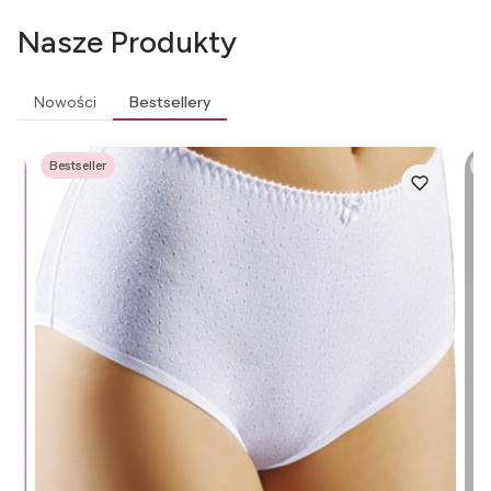
Nasze Produkty
Nowości
Bestsellery
Bestseller
Be