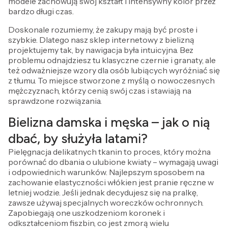
modele zachowują swój kształt i intensywny kolor przez
bardzo długi czas.
Doskonale rozumiemy, że zakupy mają być proste i
szybkie. Dlatego nasz sklep internetowy z bielizną
projektujemy tak, by nawigacja była intuicyjna. Bez
problemu odnajdziesz tu klasyczne czernie i granaty, ale
też odważniejsze wzory dla osób lubiących wyróżniać się
z tłumu. To miejsce stworzone z myślą o nowoczesnych
mężczyznach, którzy cenią swój czas i stawiają na
sprawdzone rozwiązania.
Bielizna damska i męska – jak o nią
dbać, by służyła latami?
Pielęgnacja delikatnych tkanin to proces, który można
porównać do dbania o ulubione kwiaty – wymagają uwagi
i odpowiednich warunków. Najlepszym sposobem na
zachowanie elastyczności włókien jest pranie ręczne w
letniej wodzie. Jeśli jednak decydujesz się na pralkę,
zawsze używaj specjalnych woreczków ochronnych.
Zapobiegają one uszkodzeniom koronek i
odkształceniom fiszbin, co jest zmorą wielu