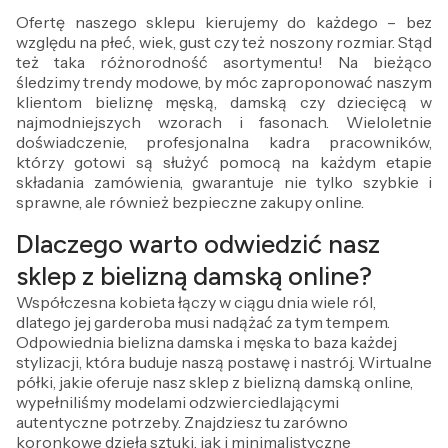
Ofertę naszego sklepu kierujemy do każdego – bez
względu na płeć, wiek, gust czy też noszony rozmiar. Stąd
też taka różnorodność asortymentu! Na bieżąco
śledzimy trendy modowe, by móc zaproponować naszym
klientom bieliznę męską, damską czy dziecięcą w
najmodniejszych wzorach i fasonach. Wieloletnie
doświadczenie, profesjonalna kadra pracowników,
którzy gotowi są służyć pomocą na każdym etapie
składania zamówienia, gwarantuje nie tylko szybkie i
sprawne, ale również bezpieczne zakupy online.
Dlaczego warto odwiedzić nasz
sklep z bielizną damską online?
Współczesna kobieta łączy w ciągu dnia wiele ról,
dlatego jej garderoba musi nadążać za tym tempem.
Odpowiednia bielizna damska i męska to baza każdej
stylizacji, która buduje naszą postawę i nastrój. Wirtualne
półki, jakie oferuje nasz sklep z bielizną damską online,
wypełniliśmy modelami odzwierciedlającymi
autentyczne potrzeby. Znajdziesz tu zarówno
koronkowe dzieła sztuki, jak i minimalistyczne