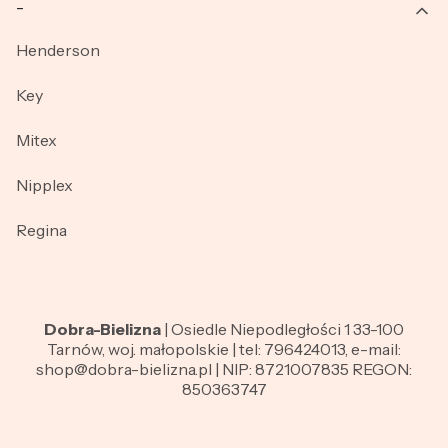
_
Henderson
Key
Mitex
Nipplex
Regina
Dobra-Bielizna
| Osiedle Niepodległości 1 33-100
Tarnów, woj. małopolskie | tel: 796424013, e-mail:
shop@dobra-bielizna.pl | NIP: 8721007835 REGON:
850363747