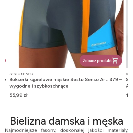
Zobacz produkt
PRODUCENT
PR
SESTO SENSO
REG
, z
Bokserki kąpielowe męskie Sesto Senso Art. 379 –
Ska
wygodne i szybkoschnące
An
Cena
Ce
55,99 zł
12,
Bielizna damska i męska
Najmodniejsze fasony, doskonałej jakości materiały,