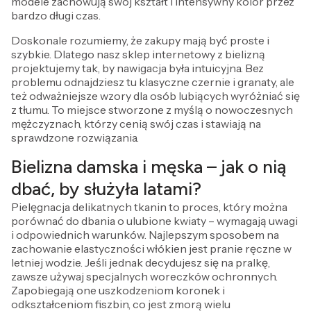
modele zachowują swój kształt i intensywny kolor przez
bardzo długi czas.
Doskonale rozumiemy, że zakupy mają być proste i
szybkie. Dlatego nasz sklep internetowy z bielizną
projektujemy tak, by nawigacja była intuicyjna. Bez
problemu odnajdziesz tu klasyczne czernie i granaty, ale
też odważniejsze wzory dla osób lubiących wyróżniać się
z tłumu. To miejsce stworzone z myślą o nowoczesnych
mężczyznach, którzy cenią swój czas i stawiają na
sprawdzone rozwiązania.
Bielizna damska i męska – jak o nią
dbać, by służyła latami?
Pielęgnacja delikatnych tkanin to proces, który można
porównać do dbania o ulubione kwiaty – wymagają uwagi
i odpowiednich warunków. Najlepszym sposobem na
zachowanie elastyczności włókien jest pranie ręczne w
letniej wodzie. Jeśli jednak decydujesz się na pralkę,
zawsze używaj specjalnych woreczków ochronnych.
Zapobiegają one uszkodzeniom koronek i
odkształceniom fiszbin, co jest zmorą wielu