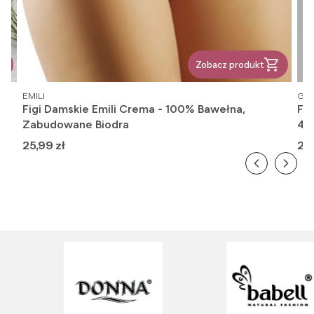
Zobacz produkt
PRODUCENT
PR
EMILI
GAT
Figi Damskie Emili Crema - 100% Bawełna,
Fi
Zabudowane Biodra
416
Cena
Ce
25,99 zł
26,