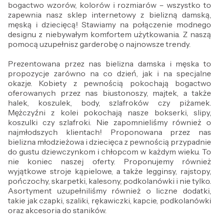
bogactwo wzorów, kolorów i rozmiarów – wszystko to
zapewnia nasz sklep internetowy z bielizną damską,
męską i dziecięcą! Stawiamy na połączenie modnego
designu z niebywałym komfortem użytkowania. Z naszą
pomocą uzupełnisz garderobę o najnowsze trendy.
Prezentowana przez nas bielizna damska i męska to
propozycje zarówno na co dzień, jak i na specjalne
okazje. Kobiety z pewnością pokochają bogactwo
oferowanych przez nas biustonoszy, majtek, a także
halek, koszulek, body, szlafroków czy piżamek.
Mężczyźni z kolei pokochają nasze bokserki, slipy,
koszulki czy szlafroki. Nie zapomnieliśmy również o
najmłodszych klientach! Proponowana przez nas
bielizna młodzieżowa i dziecięca z pewnością przypadnie
do gustu dziewczynkom i chłopcom w każdym wieku. To
nie koniec naszej oferty. Proponujemy również
wyjątkowe stroje kąpielowe, a także legginsy, rajstopy,
pończochy, skarpetki, kalesony, podkolanówki i nie tylko.
Asortyment uzupełniliśmy również o liczne dodatki,
takie jak czapki, szaliki, rękawiczki, kapcie, podkolanówki
oraz akcesoria do staników.