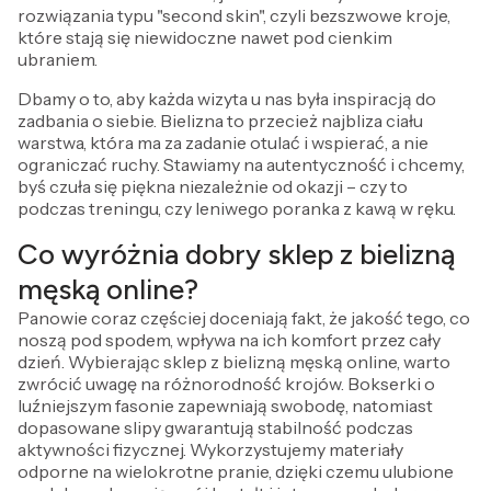
rozwiązania typu "second skin", czyli bezszwowe kroje,
które stają się niewidoczne nawet pod cienkim
ubraniem.
Dbamy o to, aby każda wizyta u nas była inspiracją do
zadbania o siebie. Bielizna to przecież najbliza ciału
warstwa, która ma za zadanie otulać i wspierać, a nie
ograniczać ruchy. Stawiamy na autentyczność i chcemy,
byś czuła się piękna niezależnie od okazji – czy to
podczas treningu, czy leniwego poranka z kawą w ręku.
Co wyróżnia dobry sklep z bielizną
męską online?
Panowie coraz częściej doceniają fakt, że jakość tego, co
noszą pod spodem, wpływa na ich komfort przez cały
dzień. Wybierając sklep z bielizną męską online, warto
zwrócić uwagę na różnorodność krojów. Bokserki o
luźniejszym fasonie zapewniają swobodę, natomiast
dopasowane slipy gwarantują stabilność podczas
aktywności fizycznej. Wykorzystujemy materiały
odporne na wielokrotne pranie, dzięki czemu ulubione