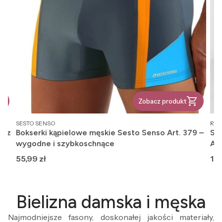
Zobacz produkt
PRODUCENT
PR
SESTO SENSO
REG
, z
Bokserki kąpielowe męskie Sesto Senso Art. 379 –
Ska
wygodne i szybkoschnące
An
Cena
Ce
55,99 zł
12,
Bielizna damska i męska
Najmodniejsze fasony, doskonałej jakości materiały,