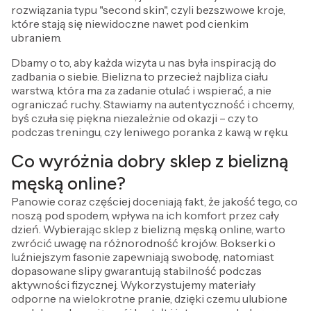
rozwiązania typu "second skin", czyli bezszwowe kroje,
które stają się niewidoczne nawet pod cienkim
ubraniem.
Dbamy o to, aby każda wizyta u nas była inspiracją do
zadbania o siebie. Bielizna to przecież najbliza ciału
warstwa, która ma za zadanie otulać i wspierać, a nie
ograniczać ruchy. Stawiamy na autentyczność i chcemy,
byś czuła się piękna niezależnie od okazji – czy to
podczas treningu, czy leniwego poranka z kawą w ręku.
Co wyróżnia dobry sklep z bielizną
męską online?
Panowie coraz częściej doceniają fakt, że jakość tego, co
noszą pod spodem, wpływa na ich komfort przez cały
dzień. Wybierając sklep z bielizną męską online, warto
zwrócić uwagę na różnorodność krojów. Bokserki o
luźniejszym fasonie zapewniają swobodę, natomiast
dopasowane slipy gwarantują stabilność podczas
aktywności fizycznej. Wykorzystujemy materiały
odporne na wielokrotne pranie, dzięki czemu ulubione