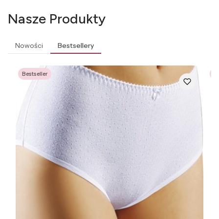
Nasze Produkty
Nowości
Bestsellery
Bestseller
Be