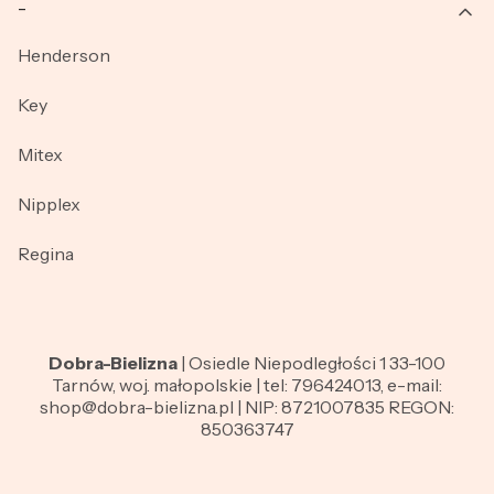
_
Henderson
Key
Mitex
Nipplex
Regina
Dobra-Bielizna
| Osiedle Niepodległości 1 33-100
Tarnów, woj. małopolskie | tel: 796424013, e-mail:
shop@dobra-bielizna.pl | NIP: 8721007835 REGON:
850363747