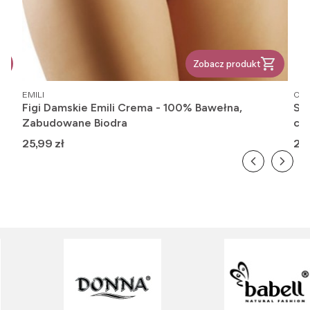
Zobacz produkt
PRODUCENT
PR
EMILI
OM
Figi Damskie Emili Crema - 100% Bawełna,
Ska
Zabudowane Biodra
cie
Cena
Ce
25,99 zł
20,