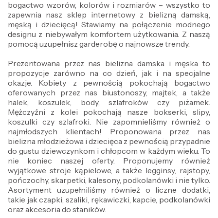
bogactwo wzorów, kolorów i rozmiarów – wszystko to
zapewnia nasz sklep internetowy z bielizną damską,
męską i dziecięcą! Stawiamy na połączenie modnego
designu z niebywałym komfortem użytkowania. Z naszą
pomocą uzupełnisz garderobę o najnowsze trendy.
Prezentowana przez nas bielizna damska i męska to
propozycje zarówno na co dzień, jak i na specjalne
okazje. Kobiety z pewnością pokochają bogactwo
oferowanych przez nas biustonoszy, majtek, a także
halek, koszulek, body, szlafroków czy piżamek.
Mężczyźni z kolei pokochają nasze bokserki, slipy,
koszulki czy szlafroki. Nie zapomnieliśmy również o
najmłodszych klientach! Proponowana przez nas
bielizna młodzieżowa i dziecięca z pewnością przypadnie
do gustu dziewczynkom i chłopcom w każdym wieku. To
nie koniec naszej oferty. Proponujemy również
wyjątkowe stroje kąpielowe, a także legginsy, rajstopy,
pończochy, skarpetki, kalesony, podkolanówki i nie tylko.
Asortyment uzupełniliśmy również o liczne dodatki,
takie jak czapki, szaliki, rękawiczki, kapcie, podkolanówki
oraz akcesoria do staników.