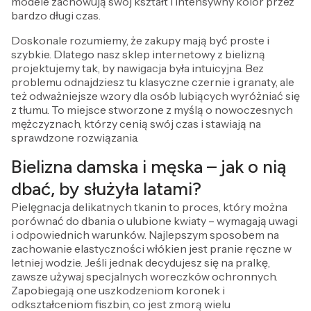
modele zachowują swój kształt i intensywny kolor przez
bardzo długi czas.
Doskonale rozumiemy, że zakupy mają być proste i
szybkie. Dlatego nasz sklep internetowy z bielizną
projektujemy tak, by nawigacja była intuicyjna. Bez
problemu odnajdziesz tu klasyczne czernie i granaty, ale
też odważniejsze wzory dla osób lubiących wyróżniać się
z tłumu. To miejsce stworzone z myślą o nowoczesnych
mężczyznach, którzy cenią swój czas i stawiają na
sprawdzone rozwiązania.
Bielizna damska i męska – jak o nią
dbać, by służyła latami?
Pielęgnacja delikatnych tkanin to proces, który można
porównać do dbania o ulubione kwiaty – wymagają uwagi
i odpowiednich warunków. Najlepszym sposobem na
zachowanie elastyczności włókien jest pranie ręczne w
letniej wodzie. Jeśli jednak decydujesz się na pralkę,
zawsze używaj specjalnych woreczków ochronnych.
Zapobiegają one uszkodzeniom koronek i
odkształceniom fiszbin, co jest zmorą wielu