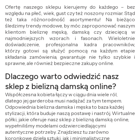
Ofertę naszego sklepu kierujemy do każdego – bez
względu na płeć, wiek, gust czy też noszony rozmiar. Stąd
też taka różnorodność asortymentu! Na bieżąco
śledzimy trendy modowe, by móc zaproponować naszym
klientom bieliznę męską, damską czy dziecięcą w
najmodniejszych wzorach i fasonach. Wieloletnie
doświadczenie, profesjonalna kadra pracowników,
którzy gotowi są służyć pomocą na każdym etapie
składania zamówienia, gwarantuje nie tylko szybkie i
sprawne, ale również bezpieczne zakupy online.
Dlaczego warto odwiedzić nasz
sklep z bielizną damską online?
Współczesna kobieta łączy w ciągu dnia wiele ról,
dlatego jej garderoba musi nadążać za tym tempem.
Odpowiednia bielizna damska i męska to baza każdej
stylizacji, która buduje naszą postawę i nastrój. Wirtualne
półki, jakie oferuje nasz sklep z bielizną damską online,
wypełniliśmy modelami odzwierciedlającymi
autentyczne potrzeby. Znajdziesz tu zarówno
koronkowe dzieła sztuki, jak i minimalistyczne