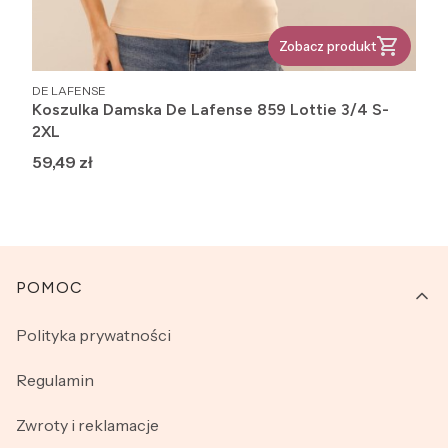
Zobacz produkt
PRODUCENT
DE LAFENSE
Koszulka Damska De Lafense 859 Lottie 3/4 S-
2XL
Cena
59,49 zł
Linki w stopce
POMOC
Polityka prywatności
Regulamin
Zwroty i reklamacje