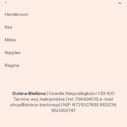
_
Henderson
Key
Mitex
Nipplex
Regina
Dobra-Bielizna
| Osiedle Niepodległości 1 33-100
Tarnów, woj. małopolskie | tel: 796424013, e-mail:
shop@dobra-bielizna.pl | NIP: 8721007835 REGON:
850363747