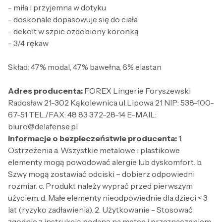
- miła i przyjemna w dotyku
- doskonale dopasowuje się do ciała
- dekolt w szpic ozdobiony koronką
- 3/4 rękaw
Skład: 47% modal, 47% bawełna, 6% elastan
Adres producenta:
FOREX Lingerie Foryszewski
Radosław 21-302 Kąkolewnica ul.Lipowa 21 NIP: 538-100-
67-51 TEL./FAX: 48 83 372-28-14 E-MAIL:
biuro@delafense.pl
Informacje o bezpieczeństwie producenta:
1.
Ostrzeżenia a. Wszystkie metalowe i plastikowe
elementy mogą powodować alergie lub dyskomfort. b.
Szwy mogą zostawiać odciski – dobierz odpowiedni
rozmiar. c. Produkt należy wyprać przed pierwszym
użyciem. d. Małe elementy nieodpowiednie dla dzieci < 3
lat (ryzyko zadławienia). 2. Użytkowanie - Stosować
zgodnie z instrukcją podaną na metce i przeznaczeniem.