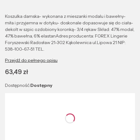
Koszulka damska- wykonana z mieszanki modalu i bawełny-
miła i przyjemna w dotyku- doskonale dopasowuje się do ciała-
dekolt w szpic ozdobiony koronką- 3/4 rękaw Skład: 47% modal,
47% bawełna, 6% elastanAdres producenta: FOREX Lingerie
Foryszewski Radosław 21-302 Kąkolewnica ul.Lipowa 21 NIP:
538-100-67-51 TEL.
Przejdź do pełnego opisu
Cena
63,49 zł
Dostępność:
Dostępny
Wybierz wariant produktu:
Poszczególne warianty mogą różnić się ceną
*
Kolor
Wybierz