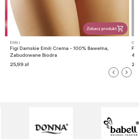
Zobacz produkt
PRODUCENT
PR
EMILI
GAT
Figi Damskie Emili Crema - 100% Bawełna,
Fi
Zabudowane Biodra
416
Cena
Ce
25,99 zł
26,