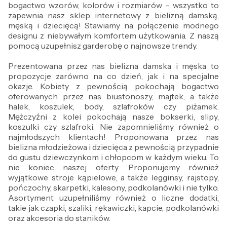
bogactwo wzorów, kolorów i rozmiarów – wszystko to
zapewnia nasz sklep internetowy z bielizną damską,
męską i dziecięcą! Stawiamy na połączenie modnego
designu z niebywałym komfortem użytkowania. Z naszą
pomocą uzupełnisz garderobę o najnowsze trendy.
Prezentowana przez nas bielizna damska i męska to
propozycje zarówno na co dzień, jak i na specjalne
okazje. Kobiety z pewnością pokochają bogactwo
oferowanych przez nas biustonoszy, majtek, a także
halek, koszulek, body, szlafroków czy piżamek.
Mężczyźni z kolei pokochają nasze bokserki, slipy,
koszulki czy szlafroki. Nie zapomnieliśmy również o
najmłodszych klientach! Proponowana przez nas
bielizna młodzieżowa i dziecięca z pewnością przypadnie
do gustu dziewczynkom i chłopcom w każdym wieku. To
nie koniec naszej oferty. Proponujemy również
wyjątkowe stroje kąpielowe, a także legginsy, rajstopy,
pończochy, skarpetki, kalesony, podkolanówki i nie tylko.
Asortyment uzupełniliśmy również o liczne dodatki,
takie jak czapki, szaliki, rękawiczki, kapcie, podkolanówki
oraz akcesoria do staników.