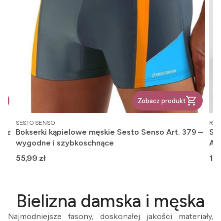
Zobacz produkt
PRODUCENT
PR
SESTO SENSO
REG
, z
Bokserki kąpielowe męskie Sesto Senso Art. 379 –
Ska
wygodne i szybkoschnące
An
Cena
Ce
55,99 zł
12,
Bielizna damska i męska
Najmodniejsze fasony, doskonałej jakości materiały,