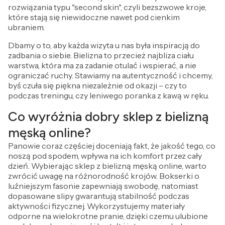
rozwiązania typu "second skin", czyli bezszwowe kroje,
które stają się niewidoczne nawet pod cienkim
ubraniem.
Dbamy o to, aby każda wizyta u nas była inspiracją do
zadbania o siebie. Bielizna to przecież najbliza ciału
warstwa, która ma za zadanie otulać i wspierać, a nie
ograniczać ruchy. Stawiamy na autentyczność i chcemy,
byś czuła się piękna niezależnie od okazji – czy to
podczas treningu, czy leniwego poranka z kawą w ręku.
Co wyróżnia dobry sklep z bielizną
męską online?
Panowie coraz częściej doceniają fakt, że jakość tego, co
noszą pod spodem, wpływa na ich komfort przez cały
dzień. Wybierając sklep z bielizną męską online, warto
zwrócić uwagę na różnorodność krojów. Bokserki o
luźniejszym fasonie zapewniają swobodę, natomiast
dopasowane slipy gwarantują stabilność podczas
aktywności fizycznej. Wykorzystujemy materiały
odporne na wielokrotne pranie, dzięki czemu ulubione