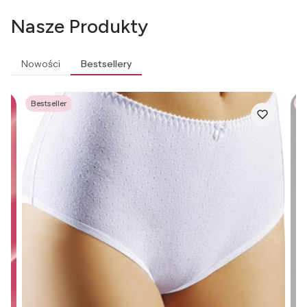
Nasze Produkty
Nowości
Bestsellery
Bestseller
Be