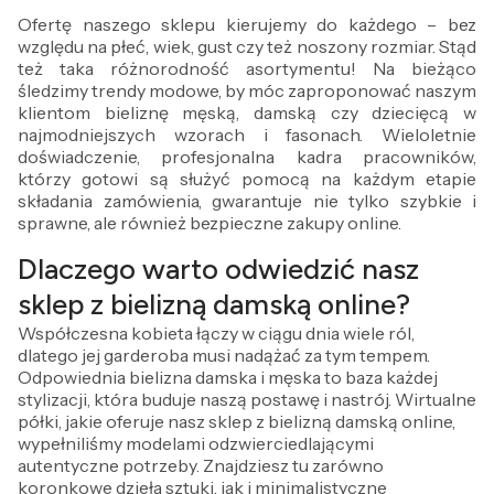
Ofertę naszego sklepu kierujemy do każdego – bez
względu na płeć, wiek, gust czy też noszony rozmiar. Stąd
też taka różnorodność asortymentu! Na bieżąco
śledzimy trendy modowe, by móc zaproponować naszym
klientom bieliznę męską, damską czy dziecięcą w
najmodniejszych wzorach i fasonach. Wieloletnie
doświadczenie, profesjonalna kadra pracowników,
którzy gotowi są służyć pomocą na każdym etapie
składania zamówienia, gwarantuje nie tylko szybkie i
sprawne, ale również bezpieczne zakupy online.
Dlaczego warto odwiedzić nasz
sklep z bielizną damską online?
Współczesna kobieta łączy w ciągu dnia wiele ról,
dlatego jej garderoba musi nadążać za tym tempem.
Odpowiednia bielizna damska i męska to baza każdej
stylizacji, która buduje naszą postawę i nastrój. Wirtualne
półki, jakie oferuje nasz sklep z bielizną damską online,
wypełniliśmy modelami odzwierciedlającymi
autentyczne potrzeby. Znajdziesz tu zarówno
koronkowe dzieła sztuki, jak i minimalistyczne