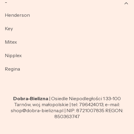
_
Henderson
Key
Mitex
Nipplex
Regina
Dobra-Bielizna
| Osiedle Niepodległości 1 33-100
Tarnów, woj. małopolskie | tel: 796424013, e-mail:
shop@dobra-bielizna.pl | NIP: 8721007835 REGON:
850363747