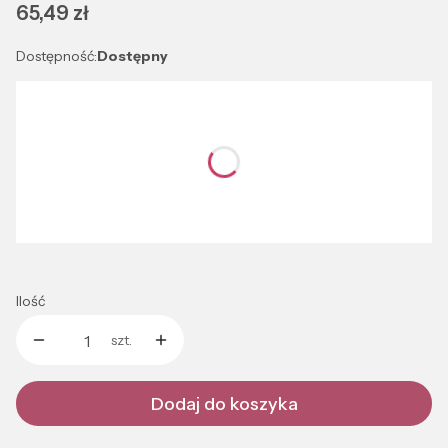
Cena
65,49 zł
Dostępność:
Dostępny
Wybierz wariant produktu:
Poszczególne warianty mogą różnić się ceną
*
Kolor
Wybierz
Ilość
szt.
Dodaj do koszyka