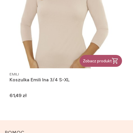
Zobacz produkt
PRODUCENT
EMILI
Koszulka Emili Ina 3/4 S-XL
Cena
61,49 zł
POMOC