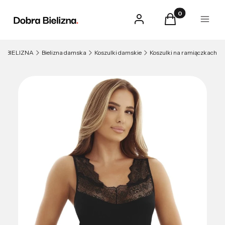
Produkty w kosz
Zaloguj się
Koszyk
Menu
BIELIZNA
Bielizna damska
Koszulki damskie
Koszulki na ramiączkach