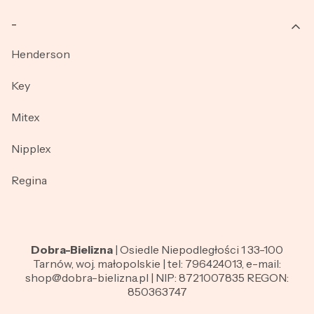
_
Henderson
Key
Mitex
Nipplex
Regina
Dobra-Bielizna
| Osiedle Niepodległości 1 33-100
Tarnów, woj. małopolskie | tel: 796424013, e-mail:
shop@dobra-bielizna.pl | NIP: 8721007835 REGON:
850363747