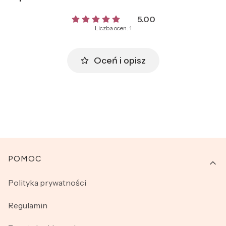
5.00
Liczba ocen: 1
Oceń i opisz
Linki w stopce
POMOC
Polityka prywatności
Regulamin