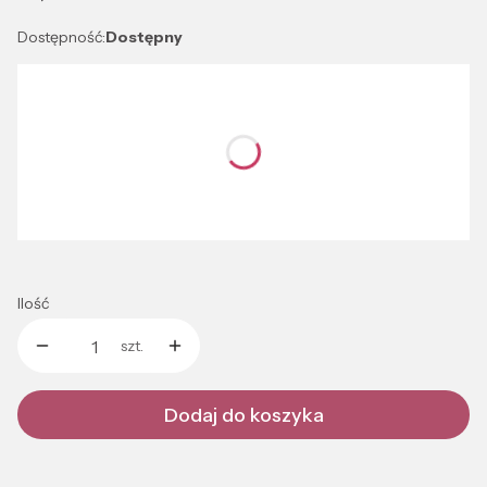
Dostępność:
Dostępny
Wybierz wariant produktu:
Poszczególne warianty mogą różnić się ceną
*
Kolor
Wybierz
Ilość
szt.
Dodaj do koszyka