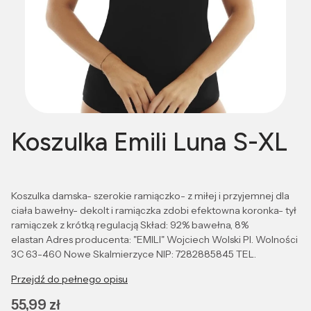
Koszulka Emili Luna S-XL
Koszulka damska- szerokie ramiączko- z miłej i przyjemnej dla
ciała bawełny- dekolt i ramiączka zdobi efektowna koronka- tył
ramiączek z krótką regulacją Skład: 92% bawełna, 8%
elastan Adres producenta: "EMILI" Wojciech Wolski Pl. Wolności
3C 63-460 Nowe Skalmierzyce NIP: 7282885845 TEL.
Przejdź do pełnego opisu
Cena
55,99 zł