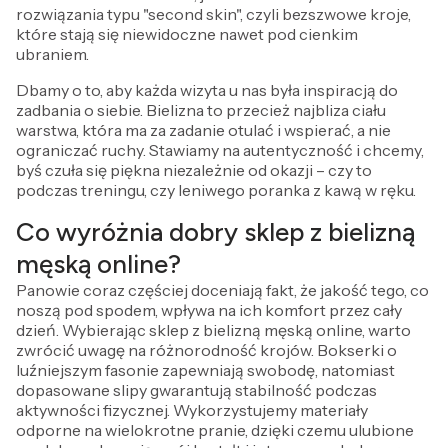
rozwiązania typu "second skin", czyli bezszwowe kroje,
które stają się niewidoczne nawet pod cienkim
ubraniem.
Dbamy o to, aby każda wizyta u nas była inspiracją do
zadbania o siebie. Bielizna to przecież najbliza ciału
warstwa, która ma za zadanie otulać i wspierać, a nie
ograniczać ruchy. Stawiamy na autentyczność i chcemy,
byś czuła się piękna niezależnie od okazji – czy to
podczas treningu, czy leniwego poranka z kawą w ręku.
Co wyróżnia dobry sklep z bielizną
męską online?
Panowie coraz częściej doceniają fakt, że jakość tego, co
noszą pod spodem, wpływa na ich komfort przez cały
dzień. Wybierając sklep z bielizną męską online, warto
zwrócić uwagę na różnorodność krojów. Bokserki o
luźniejszym fasonie zapewniają swobodę, natomiast
dopasowane slipy gwarantują stabilność podczas
aktywności fizycznej. Wykorzystujemy materiały
odporne na wielokrotne pranie, dzięki czemu ulubione