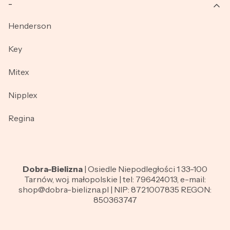
_
Henderson
Key
Mitex
Nipplex
Regina
Dobra-Bielizna
| Osiedle Niepodległości 1 33-100
Tarnów, woj. małopolskie | tel: 796424013, e-mail:
shop@dobra-bielizna.pl | NIP: 8721007835 REGON:
850363747