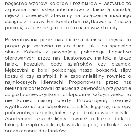
bogactwo wzorów, kolorów i rozmiarów – wszystko to
zapewnia nasz sklep internetowy z bielizną damską,
męską i dziecięcą! Stawiamy na połączenie modnego
designu z niebywałym komfortem użytkowania. Z naszą
pomocą uzupełnisz garderobę o najnowsze trendy.
Prezentowana przez nas bielizna damska i męska to
propozycje zarówno na co dzień, jak i na specjalne
okazje. Kobiety z pewnością pokochają bogactwo
oferowanych przez nas biustonoszy, majtek, a także
halek, koszulek, body, szlafroków czy piżamek.
Mężczyźni z kolei pokochają nasze bokserki, slipy,
koszulki czy szlafroki. Nie zapomnieliśmy również o
najmłodszych klientach! Proponowana przez nas
bielizna młodzieżowa i dziecięca z pewnością przypadnie
do gustu dziewczynkom i chłopcom w każdym wieku. To
nie koniec naszej oferty. Proponujemy również
wyjątkowe stroje kąpielowe, a także legginsy, rajstopy,
pończochy, skarpetki, kalesony, podkolanówki i nie tylko.
Asortyment uzupełniliśmy również o liczne dodatki,
takie jak czapki, szaliki, rękawiczki, kapcie, podkolanówki
oraz akcesoria do staników.