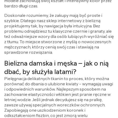
modele zachowują swój kształt i intensywny kolor przez
bardzo długi czas.
Doskonale rozumiemy, że zakupy mają być proste i
szybkie. Dlatego nasz sklep internetowy z bielizną
projektujemy tak, by nawigacja była intuicyjna. Bez
problemu odnajdziesz tu klasyczne czernie i granaty, ale
też odważniejsze wzory dla osób lubiących wyróżniać się
z tłumu. To miejsce stworzone z myślą o nowoczesnych
mężczyznach, którzy cenią swój czas i stawiają na
sprawdzone rozwiązania.
Bielizna damska i męska – jak o nią
dbać, by służyła latami?
Pielęgnacja delikatnych tkanin to proces, który można
porównać do dbania o ulubione kwiaty – wymagają uwagi
i odpowiednich warunków. Najlepszym sposobem na
zachowanie elastyczności włókien jest pranie ręczne w
letniej wodzie. Jeśli jednak decydujesz się na pralkę,
zawsze używaj specjalnych woreczków ochronnych.
Zapobiegają one uszkodzeniom koronek i
odkształceniom fiszbin, co jest zmorą wielu