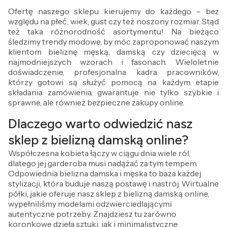
Ofertę naszego sklepu kierujemy do każdego – bez
względu na płeć, wiek, gust czy też noszony rozmiar. Stąd
też taka różnorodność asortymentu! Na bieżąco
śledzimy trendy modowe, by móc zaproponować naszym
klientom bieliznę męską, damską czy dziecięcą w
najmodniejszych wzorach i fasonach. Wieloletnie
doświadczenie, profesjonalna kadra pracowników,
którzy gotowi są służyć pomocą na każdym etapie
składania zamówienia, gwarantuje nie tylko szybkie i
sprawne, ale również bezpieczne zakupy online.
Dlaczego warto odwiedzić nasz
sklep z bielizną damską online?
Współczesna kobieta łączy w ciągu dnia wiele ról,
dlatego jej garderoba musi nadążać za tym tempem.
Odpowiednia bielizna damska i męska to baza każdej
stylizacji, która buduje naszą postawę i nastrój. Wirtualne
półki, jakie oferuje nasz sklep z bielizną damską online,
wypełniliśmy modelami odzwierciedlającymi
autentyczne potrzeby. Znajdziesz tu zarówno
koronkowe dzieła sztuki, jak i minimalistyczne