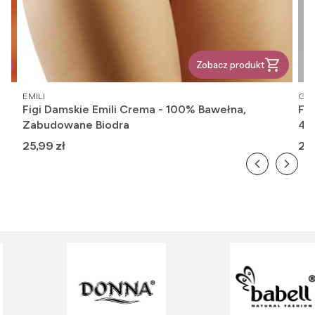
Zobacz produkt
PRODUCENT
PR
EMILI
GAT
Figi Damskie Emili Crema - 100% Bawełna,
Fi
Zabudowane Biodra
416
Cena
Ce
25,99 zł
26,