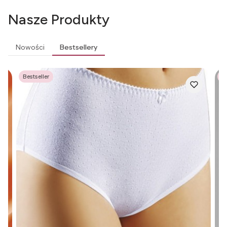
Nasze Produkty
Nowości
Bestsellery
Bestseller
Be