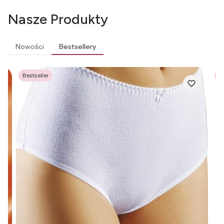
Nasze Produkty
Nowości
Bestsellery
Bestseller
Be