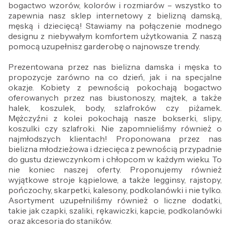
bogactwo wzorów, kolorów i rozmiarów – wszystko to
zapewnia nasz sklep internetowy z bielizną damską,
męską i dziecięcą! Stawiamy na połączenie modnego
designu z niebywałym komfortem użytkowania. Z naszą
pomocą uzupełnisz garderobę o najnowsze trendy.
Prezentowana przez nas bielizna damska i męska to
propozycje zarówno na co dzień, jak i na specjalne
okazje. Kobiety z pewnością pokochają bogactwo
oferowanych przez nas biustonoszy, majtek, a także
halek, koszulek, body, szlafroków czy piżamek.
Mężczyźni z kolei pokochają nasze bokserki, slipy,
koszulki czy szlafroki. Nie zapomnieliśmy również o
najmłodszych klientach! Proponowana przez nas
bielizna młodzieżowa i dziecięca z pewnością przypadnie
do gustu dziewczynkom i chłopcom w każdym wieku. To
nie koniec naszej oferty. Proponujemy również
wyjątkowe stroje kąpielowe, a także legginsy, rajstopy,
pończochy, skarpetki, kalesony, podkolanówki i nie tylko.
Asortyment uzupełniliśmy również o liczne dodatki,
takie jak czapki, szaliki, rękawiczki, kapcie, podkolanówki
oraz akcesoria do staników.