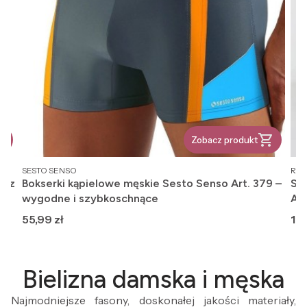
Zobacz produkt
PRODUCENT
PR
SESTO SENSO
REG
, z
Bokserki kąpielowe męskie Sesto Senso Art. 379 –
Ska
wygodne i szybkoschnące
An
Cena
Ce
55,99 zł
12,
Bielizna damska i męska
Najmodniejsze fasony, doskonałej jakości materiały,