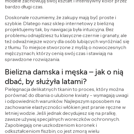
modele zachowują swój kształt i intensywny kolor przez
bardzo długi czas.
Doskonale rozumiemy, że zakupy mają być proste i
szybkie. Dlatego nasz sklep internetowy z bielizną
projektujemy tak, by nawigacja była intuicyjna. Bez
problemu odnajdziesz tu klasyczne czernie i granaty, ale
też odważniejsze wzory dla osób lubiących wyróżniać się
z tłumu. To miejsce stworzone z myślą o nowoczesnych
mężczyznach, którzy cenią swój czas i stawiają na
sprawdzone rozwiązania.
Bielizna damska i męska – jak o nią
dbać, by służyła latami?
Pielęgnacja delikatnych tkanin to proces, który można
porównać do dbania o ulubione kwiaty – wymagają uwagi
i odpowiednich warunków. Najlepszym sposobem na
zachowanie elastyczności włókien jest pranie ręczne w
letniej wodzie. Jeśli jednak decydujesz się na pralkę,
zawsze używaj specjalnych woreczków ochronnych.
Zapobiegają one uszkodzeniom koronek i
odkształceniom fiszbin, co jest zmorą wielu