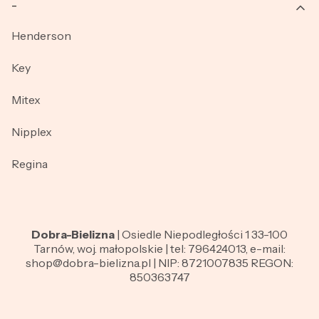
_
Henderson
Key
Mitex
Nipplex
Regina
Dobra-Bielizna
| Osiedle Niepodległości 1 33-100
Tarnów, woj. małopolskie | tel: 796424013, e-mail:
shop@dobra-bielizna.pl | NIP: 8721007835 REGON:
850363747