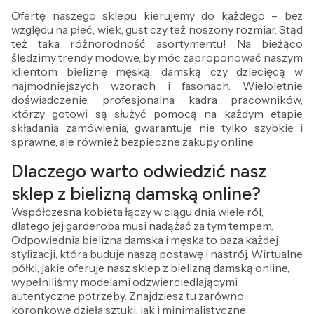
Ofertę naszego sklepu kierujemy do każdego – bez
względu na płeć, wiek, gust czy też noszony rozmiar. Stąd
też taka różnorodność asortymentu! Na bieżąco
śledzimy trendy modowe, by móc zaproponować naszym
klientom bieliznę męską, damską czy dziecięcą w
najmodniejszych wzorach i fasonach. Wieloletnie
doświadczenie, profesjonalna kadra pracowników,
którzy gotowi są służyć pomocą na każdym etapie
składania zamówienia, gwarantuje nie tylko szybkie i
sprawne, ale również bezpieczne zakupy online.
Dlaczego warto odwiedzić nasz
sklep z bielizną damską online?
Współczesna kobieta łączy w ciągu dnia wiele ról,
dlatego jej garderoba musi nadążać za tym tempem.
Odpowiednia bielizna damska i męska to baza każdej
stylizacji, która buduje naszą postawę i nastrój. Wirtualne
półki, jakie oferuje nasz sklep z bielizną damską online,
wypełniliśmy modelami odzwierciedlającymi
autentyczne potrzeby. Znajdziesz tu zarówno
koronkowe dzieła sztuki, jak i minimalistyczne