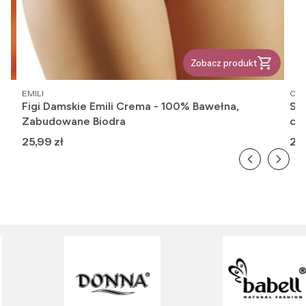
Zobacz produkt
PRODUCENT
PR
EMILI
OM
Figi Damskie Emili Crema - 100% Bawełna,
Ska
Zabudowane Biodra
cie
Cena
Ce
25,99 zł
20,