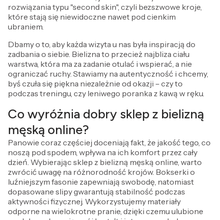
rozwiązania typu "second skin", czyli bezszwowe kroje,
które stają się niewidoczne nawet pod cienkim
ubraniem.
Dbamy o to, aby każda wizyta u nas była inspiracją do
zadbania o siebie. Bielizna to przecież najbliza ciału
warstwa, która ma za zadanie otulać i wspierać, a nie
ograniczać ruchy. Stawiamy na autentyczność i chcemy,
byś czuła się piękna niezależnie od okazji – czy to
podczas treningu, czy leniwego poranka z kawą w ręku.
Co wyróżnia dobry sklep z bielizną
męską online?
Panowie coraz częściej doceniają fakt, że jakość tego, co
noszą pod spodem, wpływa na ich komfort przez cały
dzień. Wybierając sklep z bielizną męską online, warto
zwrócić uwagę na różnorodność krojów. Bokserki o
luźniejszym fasonie zapewniają swobodę, natomiast
dopasowane slipy gwarantują stabilność podczas
aktywności fizycznej. Wykorzystujemy materiały
odporne na wielokrotne pranie, dzięki czemu ulubione