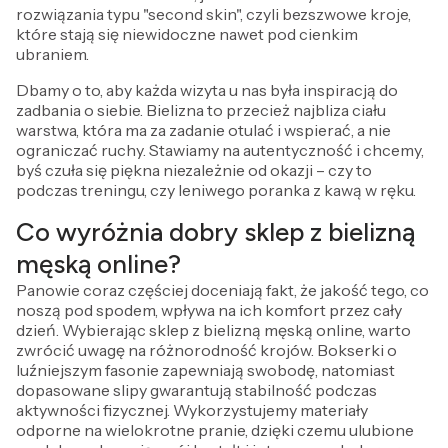
rozwiązania typu "second skin", czyli bezszwowe kroje,
które stają się niewidoczne nawet pod cienkim
ubraniem.
Dbamy o to, aby każda wizyta u nas była inspiracją do
zadbania o siebie. Bielizna to przecież najbliza ciału
warstwa, która ma za zadanie otulać i wspierać, a nie
ograniczać ruchy. Stawiamy na autentyczność i chcemy,
byś czuła się piękna niezależnie od okazji – czy to
podczas treningu, czy leniwego poranka z kawą w ręku.
Co wyróżnia dobry sklep z bielizną
męską online?
Panowie coraz częściej doceniają fakt, że jakość tego, co
noszą pod spodem, wpływa na ich komfort przez cały
dzień. Wybierając sklep z bielizną męską online, warto
zwrócić uwagę na różnorodność krojów. Bokserki o
luźniejszym fasonie zapewniają swobodę, natomiast
dopasowane slipy gwarantują stabilność podczas
aktywności fizycznej. Wykorzystujemy materiały
odporne na wielokrotne pranie, dzięki czemu ulubione