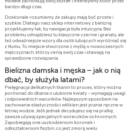
modele zachowują swój kształt i intensywny kolor przez
bardzo długi czas.
Doskonale rozumiemy, że zakupy mają być proste i
szybkie. Dlatego nasz sklep internetowy z bielizną
projektujemy tak, by nawigacja była intuicyjna. Bez
problemu odnajdziesz tu klasyczne czernie i granaty, ale
też odważniejsze wzory dla osób lubiących wyróżniać się
z tłumu. To miejsce stworzone z myślą o nowoczesnych
mężczyznach, którzy cenią swój czas i stawiają na
sprawdzone rozwiązania.
Bielizna damska i męska – jak o nią
dbać, by służyła latami?
Pielęgnacja delikatnych tkanin to proces, który można
porównać do dbania o ulubione kwiaty – wymagają uwagi
i odpowiednich warunków. Najlepszym sposobem na
zachowanie elastyczności włókien jest pranie ręczne w
letniej wodzie. Jeśli jednak decydujesz się na pralkę,
zawsze używaj specjalnych woreczków ochronnych.
Zapobiegają one uszkodzeniom koronek i
odkształceniom fiszbin, co jest zmorą wielu