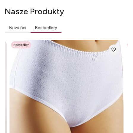
Nasze Produkty
Nowości
Bestsellery
Bestseller
Be