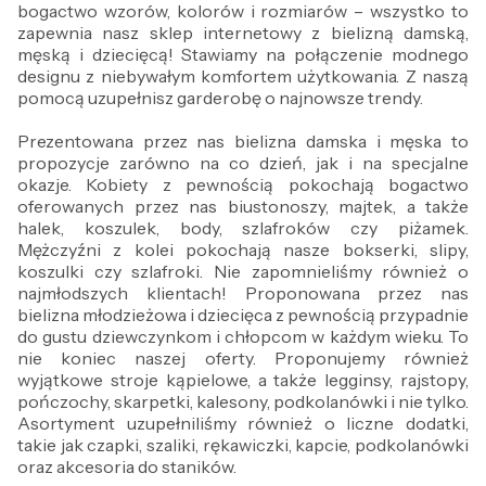
bogactwo wzorów, kolorów i rozmiarów – wszystko to
zapewnia nasz sklep internetowy z bielizną damską,
męską i dziecięcą! Stawiamy na połączenie modnego
designu z niebywałym komfortem użytkowania. Z naszą
pomocą uzupełnisz garderobę o najnowsze trendy.
Prezentowana przez nas bielizna damska i męska to
propozycje zarówno na co dzień, jak i na specjalne
okazje. Kobiety z pewnością pokochają bogactwo
oferowanych przez nas biustonoszy, majtek, a także
halek, koszulek, body, szlafroków czy piżamek.
Mężczyźni z kolei pokochają nasze bokserki, slipy,
koszulki czy szlafroki. Nie zapomnieliśmy również o
najmłodszych klientach! Proponowana przez nas
bielizna młodzieżowa i dziecięca z pewnością przypadnie
do gustu dziewczynkom i chłopcom w każdym wieku. To
nie koniec naszej oferty. Proponujemy również
wyjątkowe stroje kąpielowe, a także legginsy, rajstopy,
pończochy, skarpetki, kalesony, podkolanówki i nie tylko.
Asortyment uzupełniliśmy również o liczne dodatki,
takie jak czapki, szaliki, rękawiczki, kapcie, podkolanówki
oraz akcesoria do staników.