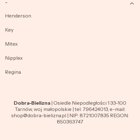
_
Henderson
Key
Mitex
Nipplex
Regina
Dobra-Bielizna
| Osiedle Niepodległości 1 33-100
Tarnów, woj. małopolskie | tel: 796424013, e-mail:
shop@dobra-bielizna.pl | NIP: 8721007835 REGON:
850363747