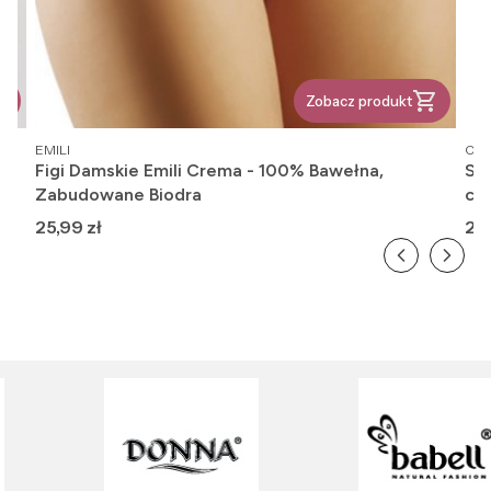
Zobacz produkt
PRODUCENT
PR
EMILI
OM
Figi Damskie Emili Crema - 100% Bawełna,
Ska
Zabudowane Biodra
cie
Cena
Ce
25,99 zł
20,