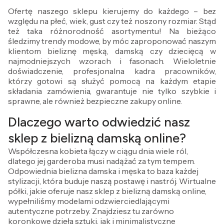
Ofertę naszego sklepu kierujemy do każdego – bez
względu na płeć, wiek, gust czy też noszony rozmiar. Stąd
też taka różnorodność asortymentu! Na bieżąco
śledzimy trendy modowe, by móc zaproponować naszym
klientom bieliznę męską, damską czy dziecięcą w
najmodniejszych wzorach i fasonach. Wieloletnie
doświadczenie, profesjonalna kadra pracowników,
którzy gotowi są służyć pomocą na każdym etapie
składania zamówienia, gwarantuje nie tylko szybkie i
sprawne, ale również bezpieczne zakupy online.
Dlaczego warto odwiedzić nasz
sklep z bielizną damską online?
Współczesna kobieta łączy w ciągu dnia wiele ról,
dlatego jej garderoba musi nadążać za tym tempem.
Odpowiednia bielizna damska i męska to baza każdej
stylizacji, która buduje naszą postawę i nastrój. Wirtualne
półki, jakie oferuje nasz sklep z bielizną damską online,
wypełniliśmy modelami odzwierciedlającymi
autentyczne potrzeby. Znajdziesz tu zarówno
koronkowe dzieła sztuki, jak i minimalistyczne