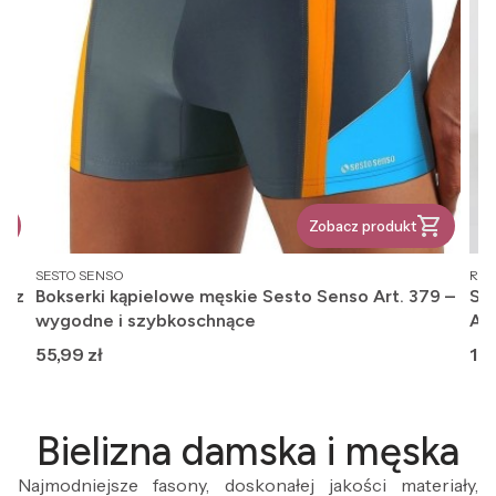
Zobacz produkt
PRODUCENT
PR
SESTO SENSO
REG
, z
Bokserki kąpielowe męskie Sesto Senso Art. 379 –
Ska
wygodne i szybkoschnące
An
Cena
Ce
55,99 zł
12,
Bielizna damska i męska
Najmodniejsze fasony, doskonałej jakości materiały,