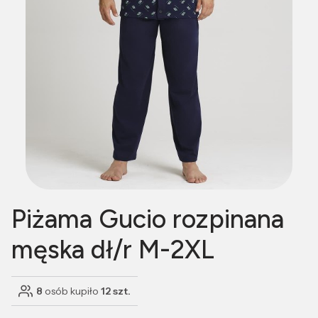
Piżama Gucio rozpinana
męska dł/r M-2XL
8
osób kupiło
12 szt.