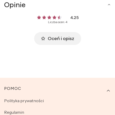
Opinie
4.25
Liczba ocen: 4
Oceń i opisz
Linki w stopce
POMOC
Polityka prywatności
Regulamin