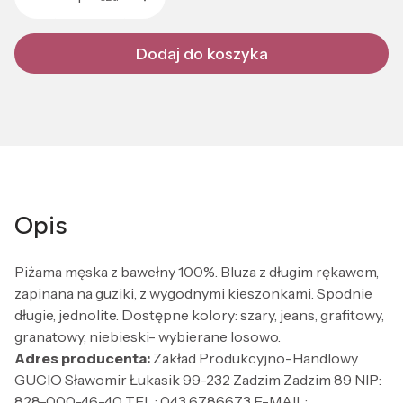
Dodaj do koszyka
Opis
Piżama męska z bawełny 100%. Bluza z długim rękawem,
zapinana na guziki, z wygodnymi kieszonkami. Spodnie
długie, jednolite. Dostępne kolory: szary, jeans, grafitowy,
granatowy, niebieski- wybierane losowo.
Adres producenta:
Zakład Produkcyjno-Handlowy
GUCIO Sławomir Łukasik 99-232 Zadzim Zadzim 89 NIP:
828-000-46-40 TEL.: 043 6786673 E-MAIL: