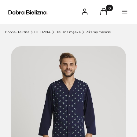
Produkty w kosz
Zaloguj się
Koszyk
Menu
Dobra-Bielizna
BIELIZNA
Bielizna męska
Piżamy męskie