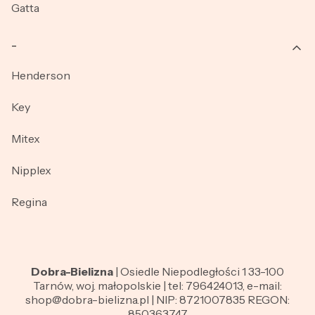
Gatta
_
Henderson
Key
Mitex
Nipplex
Regina
Dobra-Bielizna
| Osiedle Niepodległości 1 33-100
Tarnów, woj. małopolskie | tel: 796424013, e-mail:
shop@dobra-bielizna.pl | NIP: 8721007835 REGON:
850363747