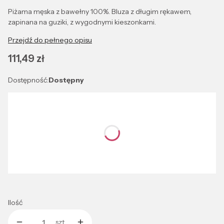
Piżama męska z bawełny 100%. Bluza z długim rękawem,
zapinana na guziki, z wygodnymi kieszonkami.
Przejdź do pełnego opisu
Cena
111,49 zł
Dostępność:
Dostępny
Wybierz wariant produktu:
Poszczególne warianty mogą różnić się ceną
*
Kolor
Wybierz
Ilość
szt.