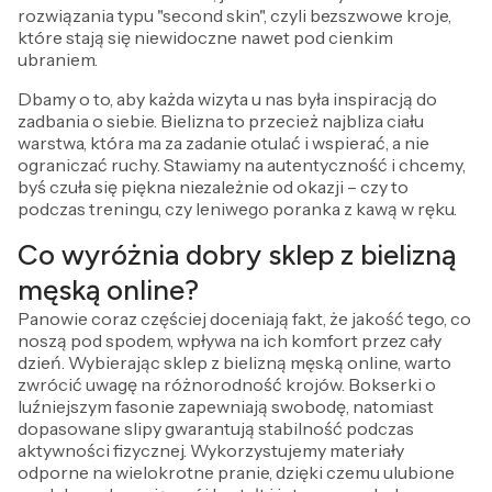
rozwiązania typu "second skin", czyli bezszwowe kroje,
które stają się niewidoczne nawet pod cienkim
ubraniem.
Dbamy o to, aby każda wizyta u nas była inspiracją do
zadbania o siebie. Bielizna to przecież najbliza ciału
warstwa, która ma za zadanie otulać i wspierać, a nie
ograniczać ruchy. Stawiamy na autentyczność i chcemy,
byś czuła się piękna niezależnie od okazji – czy to
podczas treningu, czy leniwego poranka z kawą w ręku.
Co wyróżnia dobry sklep z bielizną
męską online?
Panowie coraz częściej doceniają fakt, że jakość tego, co
noszą pod spodem, wpływa na ich komfort przez cały
dzień. Wybierając sklep z bielizną męską online, warto
zwrócić uwagę na różnorodność krojów. Bokserki o
luźniejszym fasonie zapewniają swobodę, natomiast
dopasowane slipy gwarantują stabilność podczas
aktywności fizycznej. Wykorzystujemy materiały
odporne na wielokrotne pranie, dzięki czemu ulubione