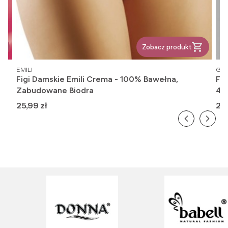
Zobacz produkt
PRODUCENT
PR
EMILI
GAT
Figi Damskie Emili Crema - 100% Bawełna,
Fi
Zabudowane Biodra
416
Cena
Ce
25,99 zł
26,