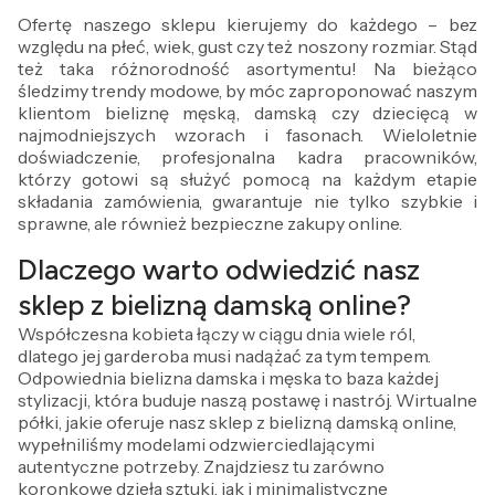
Ofertę naszego sklepu kierujemy do każdego – bez
względu na płeć, wiek, gust czy też noszony rozmiar. Stąd
też taka różnorodność asortymentu! Na bieżąco
śledzimy trendy modowe, by móc zaproponować naszym
klientom bieliznę męską, damską czy dziecięcą w
najmodniejszych wzorach i fasonach. Wieloletnie
doświadczenie, profesjonalna kadra pracowników,
którzy gotowi są służyć pomocą na każdym etapie
składania zamówienia, gwarantuje nie tylko szybkie i
sprawne, ale również bezpieczne zakupy online.
Dlaczego warto odwiedzić nasz
sklep z bielizną damską online?
Współczesna kobieta łączy w ciągu dnia wiele ról,
dlatego jej garderoba musi nadążać za tym tempem.
Odpowiednia bielizna damska i męska to baza każdej
stylizacji, która buduje naszą postawę i nastrój. Wirtualne
półki, jakie oferuje nasz sklep z bielizną damską online,
wypełniliśmy modelami odzwierciedlającymi
autentyczne potrzeby. Znajdziesz tu zarówno
koronkowe dzieła sztuki, jak i minimalistyczne