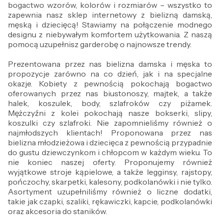
bogactwo wzorów, kolorów i rozmiarów – wszystko to
zapewnia nasz sklep internetowy z bielizną damską,
męską i dziecięcą! Stawiamy na połączenie modnego
designu z niebywałym komfortem użytkowania. Z naszą
pomocą uzupełnisz garderobę o najnowsze trendy.
Prezentowana przez nas bielizna damska i męska to
propozycje zarówno na co dzień, jak i na specjalne
okazje. Kobiety z pewnością pokochają bogactwo
oferowanych przez nas biustonoszy, majtek, a także
halek, koszulek, body, szlafroków czy piżamek.
Mężczyźni z kolei pokochają nasze bokserki, slipy,
koszulki czy szlafroki. Nie zapomnieliśmy również o
najmłodszych klientach! Proponowana przez nas
bielizna młodzieżowa i dziecięca z pewnością przypadnie
do gustu dziewczynkom i chłopcom w każdym wieku. To
nie koniec naszej oferty. Proponujemy również
wyjątkowe stroje kąpielowe, a także legginsy, rajstopy,
pończochy, skarpetki, kalesony, podkolanówki i nie tylko.
Asortyment uzupełniliśmy również o liczne dodatki,
takie jak czapki, szaliki, rękawiczki, kapcie, podkolanówki
oraz akcesoria do staników.