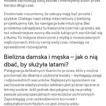
modele zachowują swój kształt i intensywny kolor przez
bardzo długi czas.
Doskonale rozumiemy, że zakupy mają być proste i
szybkie. Dlatego nasz sklep internetowy z bielizną
projektujemy tak, by nawigacja była intuicyjna. Bez
problemu odnajdziesz tu klasyczne czernie i granaty, ale
też odważniejsze wzory dla osób lubiących wyróżniać się
z tłumu. To miejsce stworzone z myślą o nowoczesnych
mężczyznach, którzy cenią swój czas i stawiają na
sprawdzone rozwiązania.
Bielizna damska i męska – jak o nią
dbać, by służyła latami?
Pielęgnacja delikatnych tkanin to proces, który można
porównać do dbania o ulubione kwiaty – wymagają uwagi
i odpowiednich warunków. Najlepszym sposobem na
zachowanie elastyczności włókien jest pranie ręczne w
letniej wodzie. Jeśli jednak decydujesz się na pralkę,
zawsze używaj specjalnych woreczków ochronnych.
Zapobiegają one uszkodzeniom koronek i
odkształceniom fiszbin, co jest zmorą wielu