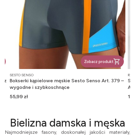
Zobacz produkt
PRODUCENT
PR
SESTO SENSO
REG
, z
Bokserki kąpielowe męskie Sesto Senso Art. 379 –
Ska
wygodne i szybkoschnące
An
Cena
Ce
55,99 zł
12,
Bielizna damska i męska
Najmodniejsze fasony, doskonałej jakości materiały,