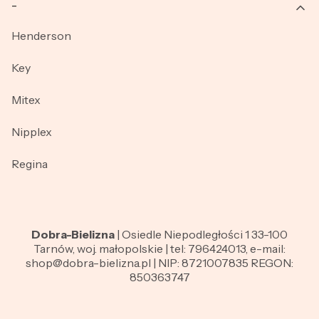
_
Henderson
Key
Mitex
Nipplex
Regina
Dobra-Bielizna
| Osiedle Niepodległości 1 33-100
Tarnów, woj. małopolskie | tel: 796424013, e-mail:
shop@dobra-bielizna.pl | NIP: 8721007835 REGON:
850363747