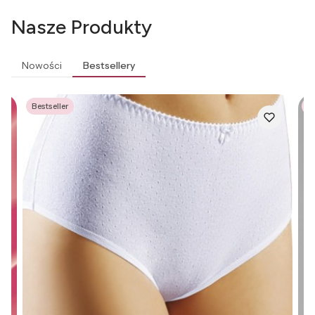
Nasze Produkty
Nowości
Bestsellery
Bestseller
Be