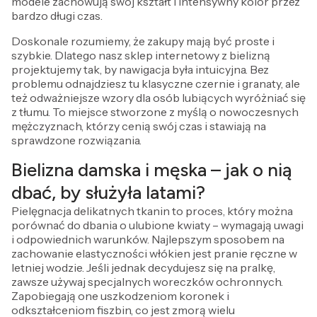
modele zachowują swój kształt i intensywny kolor przez
bardzo długi czas.
Doskonale rozumiemy, że zakupy mają być proste i
szybkie. Dlatego nasz sklep internetowy z bielizną
projektujemy tak, by nawigacja była intuicyjna. Bez
problemu odnajdziesz tu klasyczne czernie i granaty, ale
też odważniejsze wzory dla osób lubiących wyróżniać się
z tłumu. To miejsce stworzone z myślą o nowoczesnych
mężczyznach, którzy cenią swój czas i stawiają na
sprawdzone rozwiązania.
Bielizna damska i męska – jak o nią
dbać, by służyła latami?
Pielęgnacja delikatnych tkanin to proces, który można
porównać do dbania o ulubione kwiaty – wymagają uwagi
i odpowiednich warunków. Najlepszym sposobem na
zachowanie elastyczności włókien jest pranie ręczne w
letniej wodzie. Jeśli jednak decydujesz się na pralkę,
zawsze używaj specjalnych woreczków ochronnych.
Zapobiegają one uszkodzeniom koronek i
odkształceniom fiszbin, co jest zmorą wielu