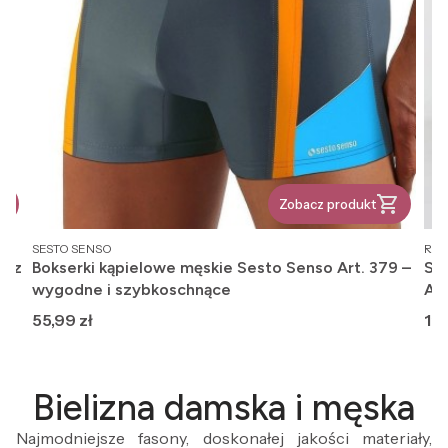
Zobacz produkt
PRODUCENT
PR
SESTO SENSO
REG
, z
Bokserki kąpielowe męskie Sesto Senso Art. 379 –
Ska
wygodne i szybkoschnące
An
Cena
Ce
55,99 zł
12,
Bielizna damska i męska
Najmodniejsze fasony, doskonałej jakości materiały,