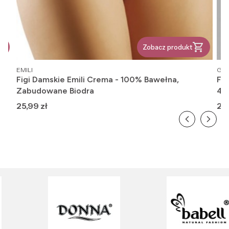
Zobacz produkt
PRODUCENT
PR
EMILI
GAT
Figi Damskie Emili Crema - 100% Bawełna,
Fi
Zabudowane Biodra
416
Cena
Ce
25,99 zł
26,