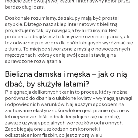
modele zachowują swój kształt i intensywny kolor przez
bardzo długi czas.
Doskonale rozumiemy, że zakupy mają być proste i
szybkie. Dlatego nasz sklep internetowy z bielizną
projektujemy tak, by nawigacja była intuicyjna. Bez
problemu odnajdziesz tu klasyczne czernie i granaty, ale
też odważniejsze wzory dla osób lubiących wyróżniać się
z tłumu. To miejsce stworzone z myślą o nowoczesnych
mężczyznach, którzy cenią swój czas i stawiają na
sprawdzone rozwiązania.
Bielizna damska i męska – jak o nią
dbać, by służyła latami?
Pielęgnacja delikatnych tkanin to proces, który można
porównać do dbania o ulubione kwiaty – wymagają uwagi
i odpowiednich warunków. Najlepszym sposobem na
zachowanie elastyczności włókien jest pranie ręczne w
letniej wodzie. Jeśli jednak decydujesz się na pralkę,
zawsze używaj specjalnych woreczków ochronnych.
Zapobiegają one uszkodzeniom koronek i
odkształceniom fiszbin, co jest zmorą wielu