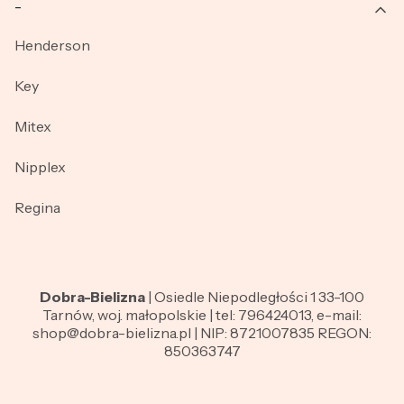
_
Henderson
Key
Mitex
Nipplex
Regina
Dobra-Bielizna
| Osiedle Niepodległości 1 33-100
Tarnów, woj. małopolskie | tel: 796424013, e-mail:
shop@dobra-bielizna.pl | NIP: 8721007835 REGON:
850363747