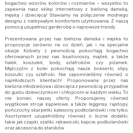
bogactwo wzorów, kolorów i rozmiarów – wszystko to
zapewnia nasz sklep internetowy z bielizną damską,
męską i dziecięcą! Stawiamy na połączenie modnego
designu z niebywałym komfortem użytkowania. Z naszą
pomocą uzupełnisz garderobę o najnowsze trendy.
Prezentowana przez nas bielizna damska i męska to
propozycje zarówno na co dzień, jak i na specjalne
okazje. Kobiety z pewnością pokochają bogactwo
oferowanych przez nas biustonoszy, majtek, a także
halek, koszulek, body, szlafroków czy piżamek.
Mężczyźni z kolei pokochają nasze bokserki, slipy,
koszulki czy szlafroki. Nie zapomnieliśmy również o
najmłodszych klientach! Proponowana przez nas
bielizna młodzieżowa i dziecięca z pewnością przypadnie
do gustu dziewczynkom i chłopcom w każdym wieku. To
nie koniec naszej oferty. Proponujemy również
wyjątkowe stroje kąpielowe, a także legginsy, rajstopy,
pończochy, skarpetki, kalesony, podkolanówki i nie tylko.
Asortyment uzupełniliśmy również o liczne dodatki,
takie jak czapki, szaliki, rękawiczki, kapcie, podkolanówki
oraz akcesoria do staników.