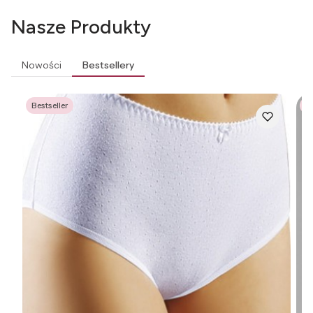
Nasze Produkty
Nowości
Bestsellery
Bestseller
Be