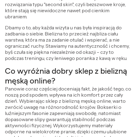
rozwiązania typu "second skin", czyli bezszwowe kroje,
które stają się niewidoczne nawet pod cienkim
ubraniem.
Dbamy o to, aby każda wizyta u nas była inspiracją do
zadbania o siebie. Bielizna to przecież najbliza ciału
warstwa, która ma za zadanie otulać i wspierać, a nie
ograniczać ruchy. Stawiamy na autentyczność i chcemy,
byś czuła się piękna niezależnie od okazji – czy to
podczas treningu, czy leniwego poranka z kawą w ręku.
Co wyróżnia dobry sklep z bielizną
męską online?
Panowie coraz częściej doceniają fakt, że jakość tego, co
noszą pod spodem, wpływa na ich komfort przez cały
dzień. Wybierając sklep z bielizną męską online, warto
zwrócić uwagę na różnorodność krojów. Bokserki o
luźniejszym fasonie zapewniają swobodę, natomiast
dopasowane slipy gwarantują stabilność podczas
aktywności fizycznej. Wykorzystujemy materiały
odporne na wielokrotne pranie, dzięki czemu ulubione