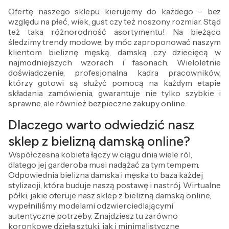
Ofertę naszego sklepu kierujemy do każdego – bez
względu na płeć, wiek, gust czy też noszony rozmiar. Stąd
też taka różnorodność asortymentu! Na bieżąco
śledzimy trendy modowe, by móc zaproponować naszym
klientom bieliznę męską, damską czy dziecięcą w
najmodniejszych wzorach i fasonach. Wieloletnie
doświadczenie, profesjonalna kadra pracowników,
którzy gotowi są służyć pomocą na każdym etapie
składania zamówienia, gwarantuje nie tylko szybkie i
sprawne, ale również bezpieczne zakupy online.
Dlaczego warto odwiedzić nasz
sklep z bielizną damską online?
Współczesna kobieta łączy w ciągu dnia wiele ról,
dlatego jej garderoba musi nadążać za tym tempem.
Odpowiednia bielizna damska i męska to baza każdej
stylizacji, która buduje naszą postawę i nastrój. Wirtualne
półki, jakie oferuje nasz sklep z bielizną damską online,
wypełniliśmy modelami odzwierciedlającymi
autentyczne potrzeby. Znajdziesz tu zarówno
koronkowe dzieła sztuki, jak i minimalistyczne