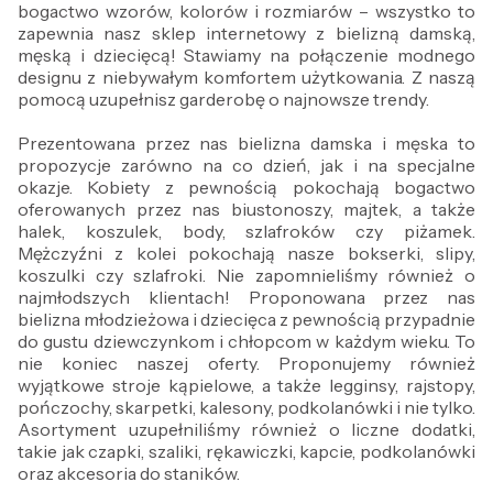
bogactwo wzorów, kolorów i rozmiarów – wszystko to
zapewnia nasz sklep internetowy z bielizną damską,
męską i dziecięcą! Stawiamy na połączenie modnego
designu z niebywałym komfortem użytkowania. Z naszą
pomocą uzupełnisz garderobę o najnowsze trendy.
Prezentowana przez nas bielizna damska i męska to
propozycje zarówno na co dzień, jak i na specjalne
okazje. Kobiety z pewnością pokochają bogactwo
oferowanych przez nas biustonoszy, majtek, a także
halek, koszulek, body, szlafroków czy piżamek.
Mężczyźni z kolei pokochają nasze bokserki, slipy,
koszulki czy szlafroki. Nie zapomnieliśmy również o
najmłodszych klientach! Proponowana przez nas
bielizna młodzieżowa i dziecięca z pewnością przypadnie
do gustu dziewczynkom i chłopcom w każdym wieku. To
nie koniec naszej oferty. Proponujemy również
wyjątkowe stroje kąpielowe, a także legginsy, rajstopy,
pończochy, skarpetki, kalesony, podkolanówki i nie tylko.
Asortyment uzupełniliśmy również o liczne dodatki,
takie jak czapki, szaliki, rękawiczki, kapcie, podkolanówki
oraz akcesoria do staników.