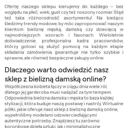
Ofertę naszego sklepu kierujemy do każdego – bez
względu na płeć, wiek, gust czy też noszony rozmiar. Stąd
też taka różnorodność asortymentu! Na bieżąco
śledzimy trendy modowe, by móc zaproponować naszym
klientom bieliznę męską, damską czy dziecięcą w
najmodniejszych wzorach i fasonach. Wieloletnie
doświadczenie, profesjonalna kadra pracowników,
którzy gotowi są służyć pomocą na każdym etapie
składania zamówienia, gwarantuje nie tylko szybkie i
sprawne, ale również bezpieczne zakupy online.
Dlaczego warto odwiedzić nasz
sklep z bielizną damską online?
Współczesna kobieta łączy w ciągu dnia wiele ról,
dlatego jej garderoba musi nadążać za tym tempem.
Odpowiednia bielizna damska i męska to baza każdej
stylizacji, która buduje naszą postawę i nastrój. Wirtualne
półki, jakie oferuje nasz sklep z bielizną damską online,
wypełniliśmy modelami odzwierciedlającymi
autentyczne potrzeby. Znajdziesz tu zarówno
koronkowe dzieła sztuki, jak i minimalistyczne