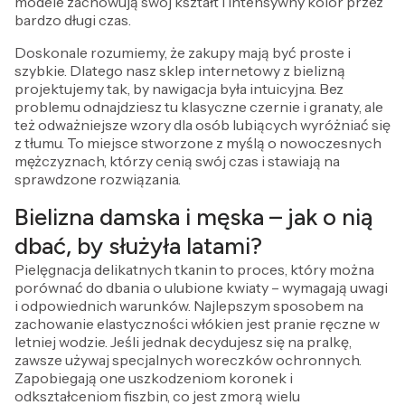
modele zachowują swój kształt i intensywny kolor przez
bardzo długi czas.
Doskonale rozumiemy, że zakupy mają być proste i
szybkie. Dlatego nasz sklep internetowy z bielizną
projektujemy tak, by nawigacja była intuicyjna. Bez
problemu odnajdziesz tu klasyczne czernie i granaty, ale
też odważniejsze wzory dla osób lubiących wyróżniać się
z tłumu. To miejsce stworzone z myślą o nowoczesnych
mężczyznach, którzy cenią swój czas i stawiają na
sprawdzone rozwiązania.
Bielizna damska i męska – jak o nią
dbać, by służyła latami?
Pielęgnacja delikatnych tkanin to proces, który można
porównać do dbania o ulubione kwiaty – wymagają uwagi
i odpowiednich warunków. Najlepszym sposobem na
zachowanie elastyczności włókien jest pranie ręczne w
letniej wodzie. Jeśli jednak decydujesz się na pralkę,
zawsze używaj specjalnych woreczków ochronnych.
Zapobiegają one uszkodzeniom koronek i
odkształceniom fiszbin, co jest zmorą wielu