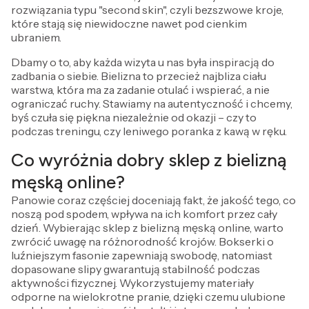
rozwiązania typu "second skin", czyli bezszwowe kroje,
które stają się niewidoczne nawet pod cienkim
ubraniem.
Dbamy o to, aby każda wizyta u nas była inspiracją do
zadbania o siebie. Bielizna to przecież najbliza ciału
warstwa, która ma za zadanie otulać i wspierać, a nie
ograniczać ruchy. Stawiamy na autentyczność i chcemy,
byś czuła się piękna niezależnie od okazji – czy to
podczas treningu, czy leniwego poranka z kawą w ręku.
Co wyróżnia dobry sklep z bielizną
męską online?
Panowie coraz częściej doceniają fakt, że jakość tego, co
noszą pod spodem, wpływa na ich komfort przez cały
dzień. Wybierając sklep z bielizną męską online, warto
zwrócić uwagę na różnorodność krojów. Bokserki o
luźniejszym fasonie zapewniają swobodę, natomiast
dopasowane slipy gwarantują stabilność podczas
aktywności fizycznej. Wykorzystujemy materiały
odporne na wielokrotne pranie, dzięki czemu ulubione