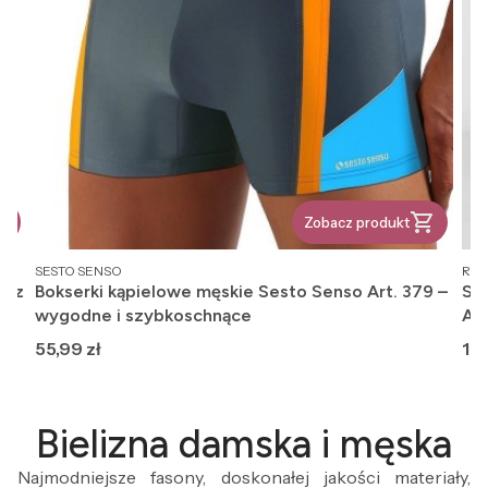
Zobacz produkt
PRODUCENT
PR
SESTO SENSO
REG
, z
Bokserki kąpielowe męskie Sesto Senso Art. 379 –
Ska
wygodne i szybkoschnące
An
Cena
Ce
55,99 zł
12,
Bielizna damska i męska
Najmodniejsze fasony, doskonałej jakości materiały,