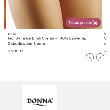
Zobacz produkt
PRODUCENT
PR
EMILI
OM
Figi Damskie Emili Crema - 100% Bawełna,
Ska
Zabudowane Biodra
cie
Cena
Ce
25,99 zł
20,