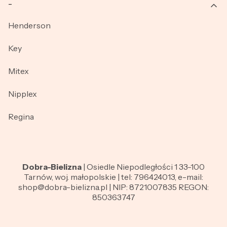
_
Henderson
Key
Mitex
Nipplex
Regina
Dobra-Bielizna
| Osiedle Niepodległości 1 33-100
Tarnów, woj. małopolskie | tel: 796424013, e-mail:
shop@dobra-bielizna.pl | NIP: 8721007835 REGON:
850363747