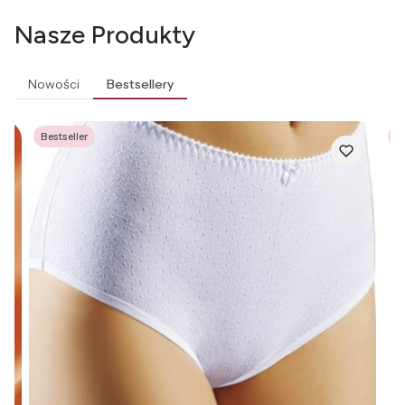
Nasze Produkty
Nowości
Bestsellery
Bestseller
Be