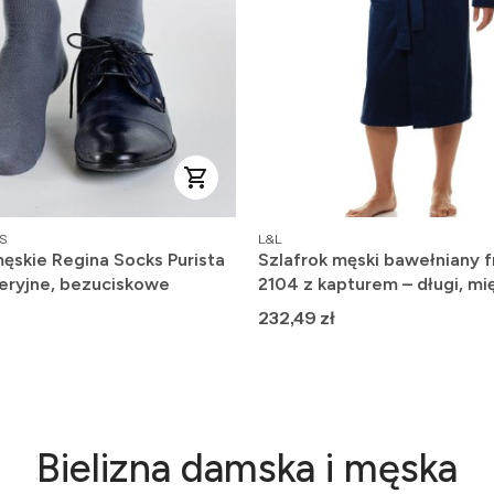
PRODUCENT
S
L&L
ęskie Regina Socks Purista
Szlafrok męski bawełniany f
eryjne, bezuciskowe
2104 z kapturem – długi, mię
wygodny
Cena
232,49 zł
Bielizna damska i męska