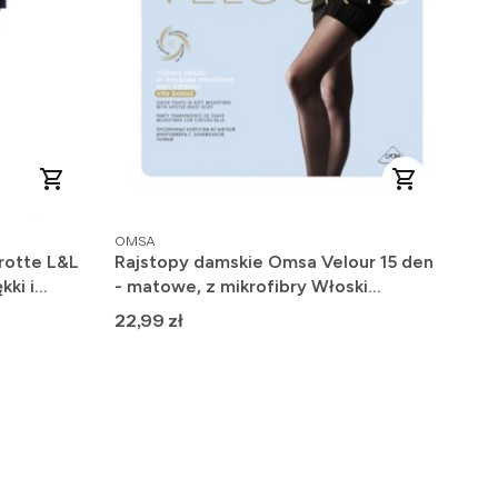
PRODUCENT
OMSA
rotte L&L
Rajstopy damskie Omsa Velour 15 den
kki i
- matowe, z mikrofibry Włoski
Producent
Cena
22,99 zł