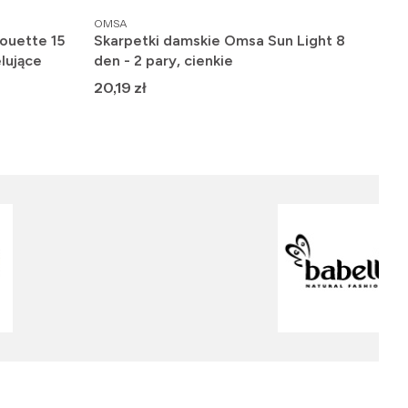
PRODUCENT
PRO
OMSA
FIO
ouette 15
Skarpetki damskie Omsa Sun Light 8
Raj
lujące
den - 2 pary, cienkie
gła
Cena
Ce
20,19 zł
19,