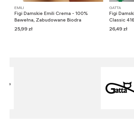
PRODUCENT
PRODUCENT
EMILI
GATTA
Figi Damskie Emili Crema - 100%
Figi Damsk
Bawełna, Zabudowane Biodra
Classic 41
Cena
Cena
25,99 zł
26,49 zł