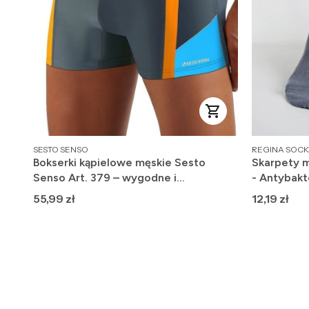
PRODUCENT
PRODUCENT
SESTO SENSO
REGINA SOCK
Bokserki kąpielowe męskie Sesto
Skarpety m
Senso Art. 379 – wygodne i
- Antybakt
szybkoschnące
Cena
Cena
55,99 zł
12,19 zł