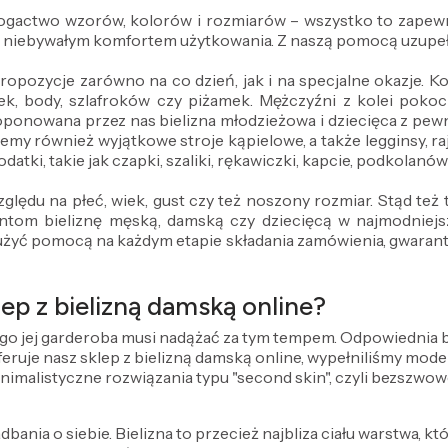
 bogactwo wzorów, kolorów i rozmiarów – wszystko to zapewn
z niebywałym komfortem użytkowania. Z naszą pomocą uzupeł
propozycje zarówno na co dzień, jak i na specjalne okazje.
ek, body, szlafroków czy piżamek. Mężczyźni z kolei pokocha
oponowana przez nas bielizna młodzieżowa i dziecięca z pe
emy również wyjątkowe stroje kąpielowe, a także legginsy, ra
datki, takie jak czapki, szaliki, rękawiczki, kapcie, podkolanó
ględu na płeć, wiek, gust czy też noszony rozmiar. Stąd te
om bieliznę męską, damską czy dziecięcą w najmodniejszy
użyć pomocą na każdym etapie składania zamówienia, gwarantuj
ep z bielizną damską online?
ego jej garderoba musi nadążać za tym tempem. Odpowiednia bie
 oferuje nasz sklep z bielizną damską online, wypełniliśmy mo
inimalistyczne rozwiązania typu "second skin", czyli bezszwow
dbania o siebie. Bielizna to przecież najbliza ciału warstwa, kt