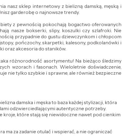
ia nasz sklep internetowy z bielizną damską, męską i
nisz garderobę o najnowsze trendy.
 Kobiety z pewnością pokochają bogactwo oferowanych
ją nasze bokserki, slipy, koszulki czy szlafroki. Nie
wnością przypadnie do gustu dziewczynkom i chłopcom
jstopy, pończochy, skarpetki, kalesony, podkolanówki i
wki oraz akcesoria do staników.
ż taka różnorodność asortymentu! Na bieżąco śledzimy
ch wzorach i fasonach. Wieloletnie doświadczenie,
e nie tylko szybkie i sprawne, ale również bezpieczne
lizna damska i męska to baza każdej stylizacji, która
delami odzwierciedlającymi autentyczne potrzeby.
e kroje, które stają się niewidoczne nawet pod cienkim
óra ma za zadanie otulać i wspierać, a nie ograniczać