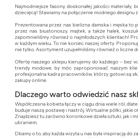
Najmodniejsze fasony, doskonałej jakości materiały,
dziecięcą! Stawiamy na połączenie modnego designu 
Prezentowana przez nas bielizna damska i męska to 
przez nas biustonoszy, majtek, a także halek, koszul
zapomnieliśmy również o najmłodszych klientach! Pr
w każdym wieku. To nie koniec naszej oferty. Proponuj
nie tylko. Asortyment uzupełniliśmy również o liczne do
Ofertę naszego sklepu kierujemy do każdego – bez wz
trendy modowe, by móc zaproponować naszym klient
profesjonalna kadra pracowników, którzy gotowi są sł
zakupy online.
Dlaczego warto odwiedzić nasz skl
Współczesna kobieta łączy w ciągu dnia wiele ról, dlat
buduje naszą postawę i nastrój. Wirtualne półki, jakie
Znajdziesz tu zarówno koronkowe dzieła sztuki, jak i m
ubraniem.
Dbamy o to, aby każda wizyta u nas była inspiracją do za