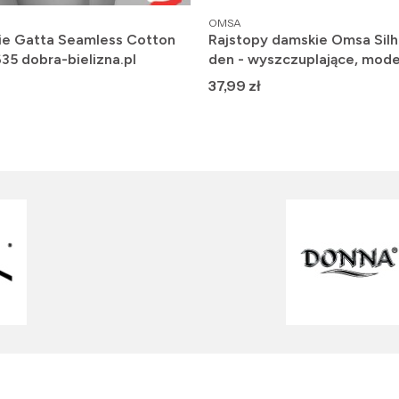
PRODUCENT
OMSA
ie Gatta Seamless Cotton
Rajstopy damskie Omsa Silh
635 dobra-bielizna.pl
den - wyszczuplające, mode
Cena
37,99 zł