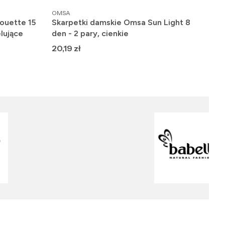
PRODUCENT
PRO
OMSA
FIO
ouette 15
Skarpetki damskie Omsa Sun Light 8
Raj
lujące
den - 2 pary, cienkie
gła
Cena
Ce
20,19 zł
19,