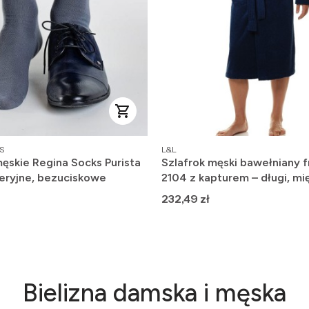
PRODUCENT
S
L&L
ęskie Regina Socks Purista
Szlafrok męski bawełniany f
eryjne, bezuciskowe
2104 z kapturem – długi, mię
wygodny
Cena
232,49 zł
Bielizna damska i męska