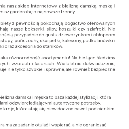
ia nasz sklep internetowy z bielizną damską, męską i
nisz garderobę o najnowsze trendy.
 Kobiety z pewnością pokochają bogactwo oferowanych
ją nasze bokserki, slipy, koszulki czy szlafroki. Nie
wnością przypadnie do gustu dziewczynkom i chłopcom
jstopy, pończochy, skarpetki, kalesony, podkolanówki i
wki oraz akcesoria do staników.
ż taka różnorodność asortymentu! Na bieżąco śledzimy
ch wzorach i fasonach. Wieloletnie doświadczenie,
e nie tylko szybkie i sprawne, ale również bezpieczne
lizna damska i męska to baza każdej stylizacji, która
delami odzwierciedlającymi autentyczne potrzeby.
e kroje, które stają się niewidoczne nawet pod cienkim
óra ma za zadanie otulać i wspierać, a nie ograniczać