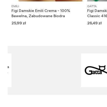
PRODUCENT
PRODUCENT
EMILI
GATTA
-38
Figi Damskie Emili Crema - 100%
Figi Damsk
Bawełna, Zabudowane Biodra
Classic 41
Cena
Cena
25,99 zł
26,49 zł