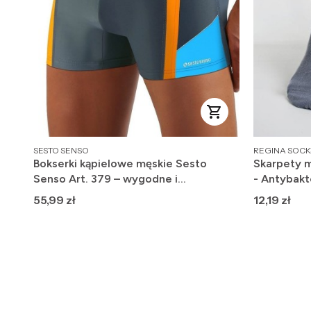
PRODUCENT
PRODUCENT
SESTO SENSO
REGINA SOCK
Bokserki kąpielowe męskie Sesto
Skarpety m
Senso Art. 379 – wygodne i
- Antybakt
szybkoschnące
Cena
Cena
55,99 zł
12,19 zł