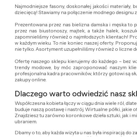
Najmodniejsze fasony, doskonałej jakości materiały,
dziecięcą! Stawiamy na połączenie modnego designu 
Prezentowana przez nas bielizna damska i męska to 
przez nas biustonoszy, majtek, a także halek, koszul
zapomnieliśmy również o najmłodszych klientach! Pr
w każdym wieku. To nie koniec naszej oferty. Proponuj
nie tylko. Asortyment uzupełniliśmy również o liczne do
Ofertę naszego sklepu kierujemy do każdego – bez wz
trendy modowe, by móc zaproponować naszym klient
profesjonalna kadra pracowników, którzy gotowi są sł
zakupy online.
Dlaczego warto odwiedzić nasz skl
Współczesna kobieta łączy w ciągu dnia wiele ról, dlat
buduje naszą postawę i nastrój. Wirtualne półki, jakie
Znajdziesz tu zarówno koronkowe dzieła sztuki, jak i m
ubraniem.
Dbamy o to, aby każda wizyta u nas była inspiracją do za