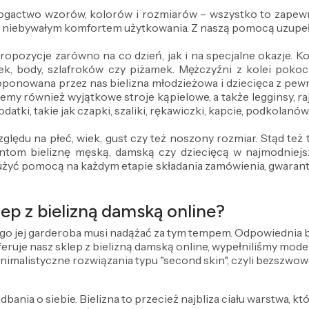
 bogactwo wzorów, kolorów i rozmiarów – wszystko to zapewn
z niebywałym komfortem użytkowania. Z naszą pomocą uzupeł
propozycje zarówno na co dzień, jak i na specjalne okazje.
ek, body, szlafroków czy piżamek. Mężczyźni z kolei pokocha
oponowana przez nas bielizna młodzieżowa i dziecięca z pe
emy również wyjątkowe stroje kąpielowe, a także legginsy, ra
datki, takie jak czapki, szaliki, rękawiczki, kapcie, podkolanó
ględu na płeć, wiek, gust czy też noszony rozmiar. Stąd te
om bieliznę męską, damską czy dziecięcą w najmodniejszy
użyć pomocą na każdym etapie składania zamówienia, gwarantuj
ep z bielizną damską online?
ego jej garderoba musi nadążać za tym tempem. Odpowiednia bie
 oferuje nasz sklep z bielizną damską online, wypełniliśmy mo
inimalistyczne rozwiązania typu "second skin", czyli bezszwow
dbania o siebie. Bielizna to przecież najbliza ciału warstwa, kt