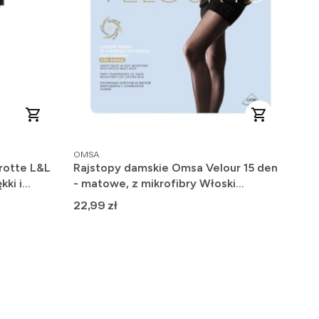
PRODUCENT
OMSA
rotte L&L
Rajstopy damskie Omsa Velour 15 den
kki i
- matowe, z mikrofibry Włoski
Producent
Cena
22,99 zł