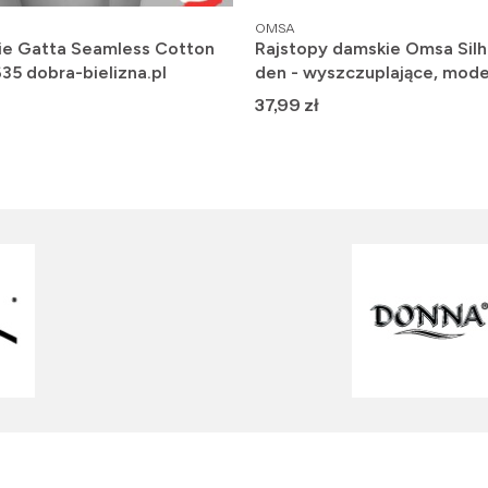
PRODUCENT
OMSA
ie Gatta Seamless Cotton
Rajstopy damskie Omsa Silh
635 dobra-bielizna.pl
den - wyszczuplające, mode
Cena
37,99 zł