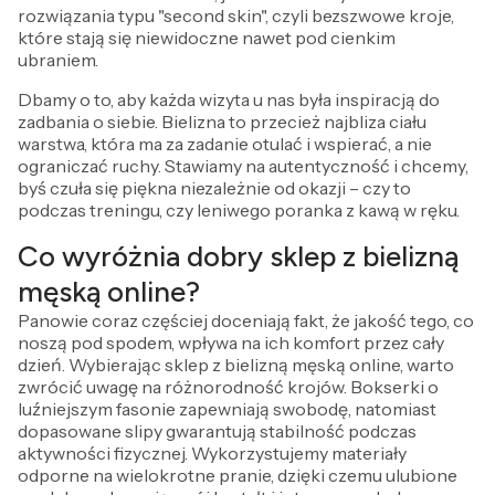
rozwiązania typu "second skin", czyli bezszwowe kroje,
które stają się niewidoczne nawet pod cienkim
ubraniem.
Dbamy o to, aby każda wizyta u nas była inspiracją do
zadbania o siebie. Bielizna to przecież najbliza ciału
warstwa, która ma za zadanie otulać i wspierać, a nie
ograniczać ruchy. Stawiamy na autentyczność i chcemy,
byś czuła się piękna niezależnie od okazji – czy to
podczas treningu, czy leniwego poranka z kawą w ręku.
Co wyróżnia dobry sklep z bielizną
męską online?
Panowie coraz częściej doceniają fakt, że jakość tego, co
noszą pod spodem, wpływa na ich komfort przez cały
dzień. Wybierając sklep z bielizną męską online, warto
zwrócić uwagę na różnorodność krojów. Bokserki o
luźniejszym fasonie zapewniają swobodę, natomiast
dopasowane slipy gwarantują stabilność podczas
aktywności fizycznej. Wykorzystujemy materiały
odporne na wielokrotne pranie, dzięki czemu ulubione