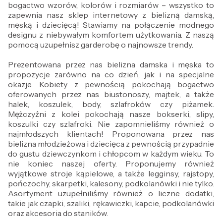
bogactwo wzorów, kolorów i rozmiarów – wszystko to
zapewnia nasz sklep internetowy z bielizną damską,
męską i dziecięcą! Stawiamy na połączenie modnego
designu z niebywałym komfortem użytkowania. Z naszą
pomocą uzupełnisz garderobę o najnowsze trendy.
Prezentowana przez nas bielizna damska i męska to
propozycje zarówno na co dzień, jak i na specjalne
okazje. Kobiety z pewnością pokochają bogactwo
oferowanych przez nas biustonoszy, majtek, a także
halek, koszulek, body, szlafroków czy piżamek.
Mężczyźni z kolei pokochają nasze bokserki, slipy,
koszulki czy szlafroki. Nie zapomnieliśmy również o
najmłodszych klientach! Proponowana przez nas
bielizna młodzieżowa i dziecięca z pewnością przypadnie
do gustu dziewczynkom i chłopcom w każdym wieku. To
nie koniec naszej oferty. Proponujemy również
wyjątkowe stroje kąpielowe, a także legginsy, rajstopy,
pończochy, skarpetki, kalesony, podkolanówki i nie tylko.
Asortyment uzupełniliśmy również o liczne dodatki,
takie jak czapki, szaliki, rękawiczki, kapcie, podkolanówki
oraz akcesoria do staników.