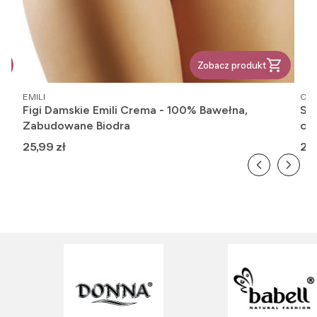
Zobacz produkt
PRODUCENT
PR
EMILI
OM
Figi Damskie Emili Crema - 100% Bawełna,
Ska
Zabudowane Biodra
cie
Cena
Ce
25,99 zł
20,