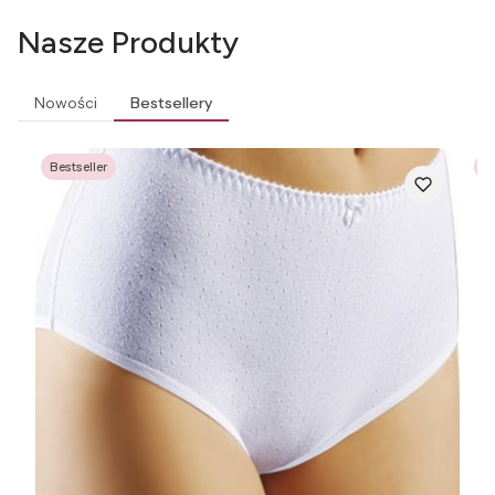
Nasze Produkty
Nowości
Bestsellery
Bestseller
Be