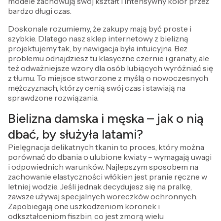
modele zachowują swój kształt i intensywny kolor przez
bardzo długi czas.
Doskonale rozumiemy, że zakupy mają być proste i
szybkie. Dlatego nasz sklep internetowy z bielizną
projektujemy tak, by nawigacja była intuicyjna. Bez
problemu odnajdziesz tu klasyczne czernie i granaty, ale
też odważniejsze wzory dla osób lubiących wyróżniać się
z tłumu. To miejsce stworzone z myślą o nowoczesnych
mężczyznach, którzy cenią swój czas i stawiają na
sprawdzone rozwiązania.
Bielizna damska i męska – jak o nią
dbać, by służyła latami?
Pielęgnacja delikatnych tkanin to proces, który można
porównać do dbania o ulubione kwiaty – wymagają uwagi
i odpowiednich warunków. Najlepszym sposobem na
zachowanie elastyczności włókien jest pranie ręczne w
letniej wodzie. Jeśli jednak decydujesz się na pralkę,
zawsze używaj specjalnych woreczków ochronnych.
Zapobiegają one uszkodzeniom koronek i
odkształceniom fiszbin, co jest zmorą wielu