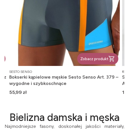
Zobacz produkt
PRODUCENT
PR
SESTO SENSO
REG
, z
Bokserki kąpielowe męskie Sesto Senso Art. 379 –
Ska
wygodne i szybkoschnące
An
Cena
Ce
55,99 zł
12,
Bielizna damska i męska
Najmodniejsze fasony, doskonałej jakości materiały,