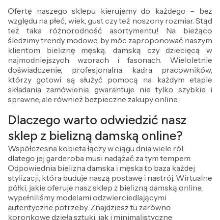
Ofertę naszego sklepu kierujemy do każdego – bez
względu na płeć, wiek, gust czy też noszony rozmiar. Stąd
też taka różnorodność asortymentu! Na bieżąco
śledzimy trendy modowe, by móc zaproponować naszym
klientom bieliznę męską, damską czy dziecięcą w
najmodniejszych wzorach i fasonach. Wieloletnie
doświadczenie, profesjonalna kadra pracowników,
którzy gotowi są służyć pomocą na każdym etapie
składania zamówienia, gwarantuje nie tylko szybkie i
sprawne, ale również bezpieczne zakupy online.
Dlaczego warto odwiedzić nasz
sklep z bielizną damską online?
Współczesna kobieta łączy w ciągu dnia wiele ról,
dlatego jej garderoba musi nadążać za tym tempem.
Odpowiednia bielizna damska i męska to baza każdej
stylizacji, która buduje naszą postawę i nastrój. Wirtualne
półki, jakie oferuje nasz sklep z bielizną damską online,
wypełniliśmy modelami odzwierciedlającymi
autentyczne potrzeby. Znajdziesz tu zarówno
koronkowe dzieła sztuki, jak i minimalistyczne