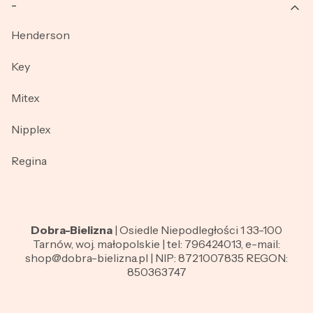
_
Henderson
Key
Mitex
Nipplex
Regina
Dobra-Bielizna
| Osiedle Niepodległości 1 33-100
Tarnów, woj. małopolskie | tel: 796424013, e-mail:
shop@dobra-bielizna.pl | NIP: 8721007835 REGON:
850363747