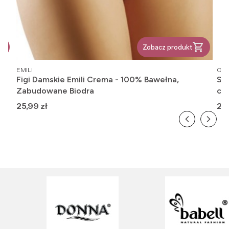
Zobacz produkt
PRODUCENT
PR
EMILI
OM
Figi Damskie Emili Crema - 100% Bawełna,
Ska
Zabudowane Biodra
cie
Cena
Ce
25,99 zł
20,