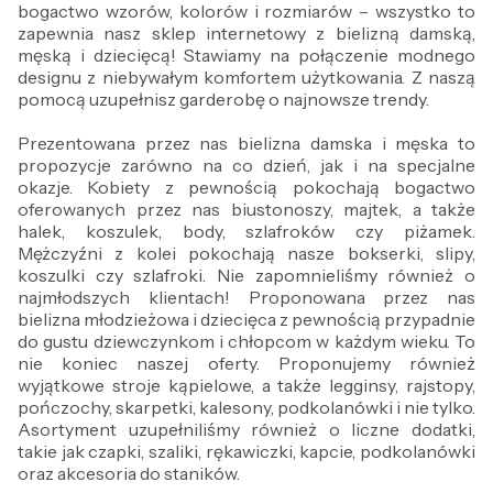
bogactwo wzorów, kolorów i rozmiarów – wszystko to
zapewnia nasz sklep internetowy z bielizną damską,
męską i dziecięcą! Stawiamy na połączenie modnego
designu z niebywałym komfortem użytkowania. Z naszą
pomocą uzupełnisz garderobę o najnowsze trendy.
Prezentowana przez nas bielizna damska i męska to
propozycje zarówno na co dzień, jak i na specjalne
okazje. Kobiety z pewnością pokochają bogactwo
oferowanych przez nas biustonoszy, majtek, a także
halek, koszulek, body, szlafroków czy piżamek.
Mężczyźni z kolei pokochają nasze bokserki, slipy,
koszulki czy szlafroki. Nie zapomnieliśmy również o
najmłodszych klientach! Proponowana przez nas
bielizna młodzieżowa i dziecięca z pewnością przypadnie
do gustu dziewczynkom i chłopcom w każdym wieku. To
nie koniec naszej oferty. Proponujemy również
wyjątkowe stroje kąpielowe, a także legginsy, rajstopy,
pończochy, skarpetki, kalesony, podkolanówki i nie tylko.
Asortyment uzupełniliśmy również o liczne dodatki,
takie jak czapki, szaliki, rękawiczki, kapcie, podkolanówki
oraz akcesoria do staników.