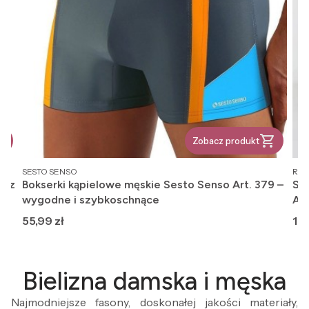
Zobacz produkt
PRODUCENT
PR
SESTO SENSO
REG
, z
Bokserki kąpielowe męskie Sesto Senso Art. 379 –
Ska
wygodne i szybkoschnące
An
Cena
Ce
55,99 zł
12,
Bielizna damska i męska
Najmodniejsze fasony, doskonałej jakości materiały,