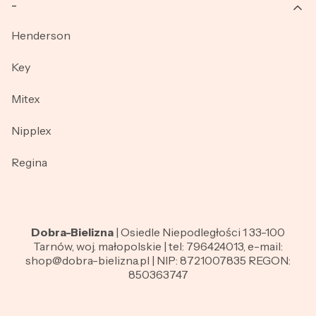
_
Henderson
Key
Mitex
Nipplex
Regina
Dobra-Bielizna
| Osiedle Niepodległości 1 33-100
Tarnów, woj. małopolskie | tel: 796424013, e-mail:
shop@dobra-bielizna.pl | NIP: 8721007835 REGON:
850363747