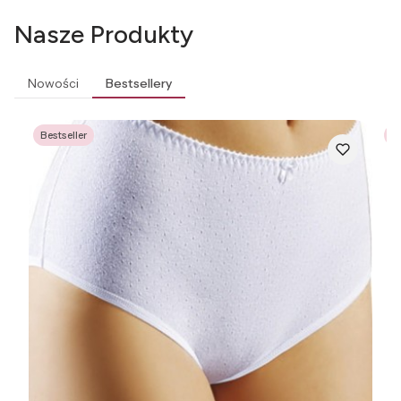
Nasze Produkty
Nowości
Bestsellery
Bestseller
Be