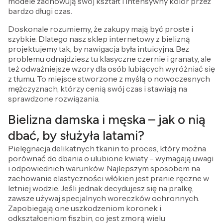
modele zachowują swój kształt i intensywny kolor przez
bardzo długi czas.
Doskonale rozumiemy, że zakupy mają być proste i
szybkie. Dlatego nasz sklep internetowy z bielizną
projektujemy tak, by nawigacja była intuicyjna. Bez
problemu odnajdziesz tu klasyczne czernie i granaty, ale
też odważniejsze wzory dla osób lubiących wyróżniać się
z tłumu. To miejsce stworzone z myślą o nowoczesnych
mężczyznach, którzy cenią swój czas i stawiają na
sprawdzone rozwiązania.
Bielizna damska i męska – jak o nią
dbać, by służyła latami?
Pielęgnacja delikatnych tkanin to proces, który można
porównać do dbania o ulubione kwiaty – wymagają uwagi
i odpowiednich warunków. Najlepszym sposobem na
zachowanie elastyczności włókien jest pranie ręczne w
letniej wodzie. Jeśli jednak decydujesz się na pralkę,
zawsze używaj specjalnych woreczków ochronnych.
Zapobiegają one uszkodzeniom koronek i
odkształceniom fiszbin, co jest zmorą wielu