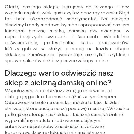
Ofertę naszego sklepu kierujemy do każdego – bez
względu na płeć, wiek, gust czy też noszony rozmiar. Stąd
też taka różnorodność asortymentu! Na bieżąco
śledzimy trendy modowe, by móc zaproponować naszym
klientom bieliznę męską, damską czy dziecięcą w
najmodniejszych wzorach i fasonach. Wieloletnie
doświadczenie, profesjonalna kadra pracowników,
którzy gotowi są służyć pomocą na każdym etapie
składania zamówienia, gwarantuje nie tylko szybkie i
sprawne, ale również bezpieczne zakupy online.
Dlaczego warto odwiedzić nasz
sklep z bielizną damską online?
Współczesna kobieta łączy w ciągu dnia wiele ról,
dlatego jej garderoba musi nadążać za tym tempem.
Odpowiednia bielizna damska i męska to baza każdej
stylizacji, która buduje naszą postawę i nastrój. Wirtualne
półki, jakie oferuje nasz sklep z bielizną damską online,
wypełniliśmy modelami odzwierciedlającymi
autentyczne potrzeby. Znajdziesz tu zarówno
koronkowe dzieła sztuki, jak i minimalistyczne