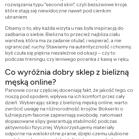
rozwiązania typu "second skin", czyli bezszwowe kroje,
które stają się niewidoczne nawet pod cienkim
ubraniem.
Dbamy o to, aby każda wizyta u nas była inspiracją do
zadbania o siebie. Bielizna to przecież najbliza ciału
warstwa, która ma za zadanie otulać i wspierać, a nie
ograniczać ruchy. Stawiamy na autentyczność i chcemy,
byś czuła się piękna niezależnie od okazji – czy to
podczas treningu, czy leniwego poranka z kawą w ręku.
Co wyróżnia dobry sklep z bielizną
męską online?
Panowie coraz częściej doceniają fakt, że jakość tego, co
noszą pod spodem, wpływa na ich komfort przez cały
dzień. Wybierając sklep z bielizną męską online, warto
zwrócić uwagę na różnorodność krojów. Bokserki o
luźniejszym fasonie zapewniają swobodę, natomiast
dopasowane slipy gwarantują stabilność podczas
aktywności fizycznej. Wykorzystujemy materiały
odporne na wielokrotne pranie, dzięki czemu ulubione