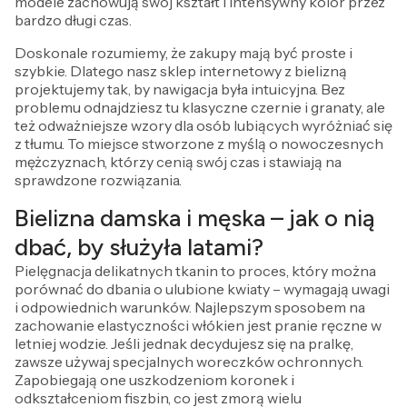
modele zachowują swój kształt i intensywny kolor przez
bardzo długi czas.
Doskonale rozumiemy, że zakupy mają być proste i
szybkie. Dlatego nasz sklep internetowy z bielizną
projektujemy tak, by nawigacja była intuicyjna. Bez
problemu odnajdziesz tu klasyczne czernie i granaty, ale
też odważniejsze wzory dla osób lubiących wyróżniać się
z tłumu. To miejsce stworzone z myślą o nowoczesnych
mężczyznach, którzy cenią swój czas i stawiają na
sprawdzone rozwiązania.
Bielizna damska i męska – jak o nią
dbać, by służyła latami?
Pielęgnacja delikatnych tkanin to proces, który można
porównać do dbania o ulubione kwiaty – wymagają uwagi
i odpowiednich warunków. Najlepszym sposobem na
zachowanie elastyczności włókien jest pranie ręczne w
letniej wodzie. Jeśli jednak decydujesz się na pralkę,
zawsze używaj specjalnych woreczków ochronnych.
Zapobiegają one uszkodzeniom koronek i
odkształceniom fiszbin, co jest zmorą wielu