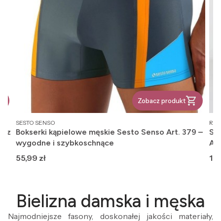
Zobacz produkt
PRODUCENT
PR
SESTO SENSO
REG
, z
Bokserki kąpielowe męskie Sesto Senso Art. 379 –
Ska
wygodne i szybkoschnące
An
Cena
Ce
55,99 zł
12,
Bielizna damska i męska
Najmodniejsze fasony, doskonałej jakości materiały,