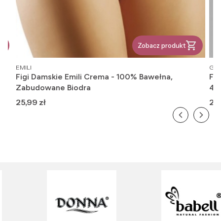
Zobacz produkt
PRODUCENT
PR
EMILI
GAT
Figi Damskie Emili Crema - 100% Bawełna,
Fi
Zabudowane Biodra
416
Cena
Ce
25,99 zł
26,