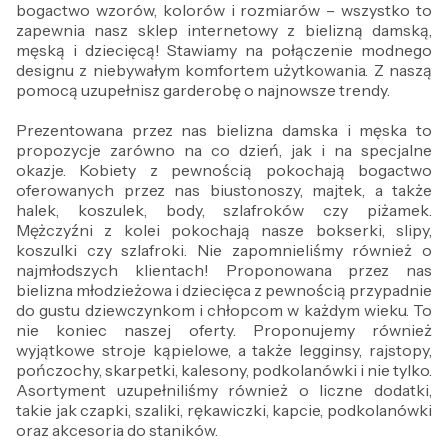
bogactwo wzorów, kolorów i rozmiarów – wszystko to
zapewnia nasz sklep internetowy z bielizną damską,
męską i dziecięcą! Stawiamy na połączenie modnego
designu z niebywałym komfortem użytkowania. Z naszą
pomocą uzupełnisz garderobę o najnowsze trendy.
Prezentowana przez nas bielizna damska i męska to
propozycje zarówno na co dzień, jak i na specjalne
okazje. Kobiety z pewnością pokochają bogactwo
oferowanych przez nas biustonoszy, majtek, a także
halek, koszulek, body, szlafroków czy piżamek.
Mężczyźni z kolei pokochają nasze bokserki, slipy,
koszulki czy szlafroki. Nie zapomnieliśmy również o
najmłodszych klientach! Proponowana przez nas
bielizna młodzieżowa i dziecięca z pewnością przypadnie
do gustu dziewczynkom i chłopcom w każdym wieku. To
nie koniec naszej oferty. Proponujemy również
wyjątkowe stroje kąpielowe, a także legginsy, rajstopy,
pończochy, skarpetki, kalesony, podkolanówki i nie tylko.
Asortyment uzupełniliśmy również o liczne dodatki,
takie jak czapki, szaliki, rękawiczki, kapcie, podkolanówki
oraz akcesoria do staników.