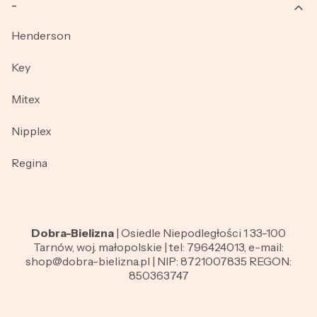
_
Henderson
Key
Mitex
Nipplex
Regina
Dobra-Bielizna
| Osiedle Niepodległości 1 33-100
Tarnów, woj. małopolskie | tel: 796424013, e-mail:
shop@dobra-bielizna.pl | NIP: 8721007835 REGON:
850363747