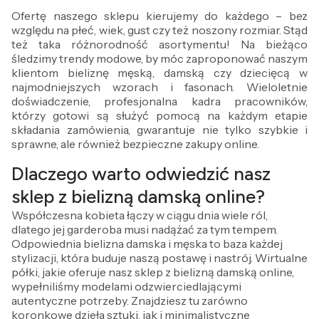
Ofertę naszego sklepu kierujemy do każdego – bez
względu na płeć, wiek, gust czy też noszony rozmiar. Stąd
też taka różnorodność asortymentu! Na bieżąco
śledzimy trendy modowe, by móc zaproponować naszym
klientom bieliznę męską, damską czy dziecięcą w
najmodniejszych wzorach i fasonach. Wieloletnie
doświadczenie, profesjonalna kadra pracowników,
którzy gotowi są służyć pomocą na każdym etapie
składania zamówienia, gwarantuje nie tylko szybkie i
sprawne, ale również bezpieczne zakupy online.
Dlaczego warto odwiedzić nasz
sklep z bielizną damską online?
Współczesna kobieta łączy w ciągu dnia wiele ról,
dlatego jej garderoba musi nadążać za tym tempem.
Odpowiednia bielizna damska i męska to baza każdej
stylizacji, która buduje naszą postawę i nastrój. Wirtualne
półki, jakie oferuje nasz sklep z bielizną damską online,
wypełniliśmy modelami odzwierciedlającymi
autentyczne potrzeby. Znajdziesz tu zarówno
koronkowe dzieła sztuki, jak i minimalistyczne