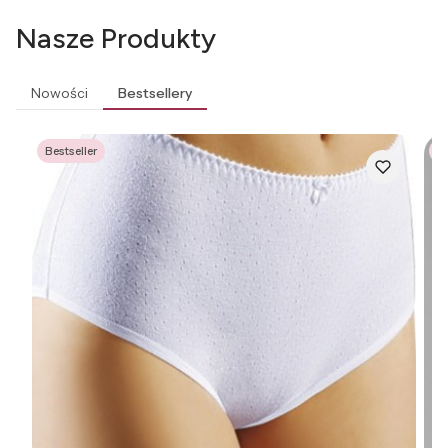
Nasze Produkty
Nowości
Bestsellery
Bestseller
Be