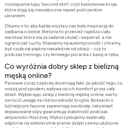
rozwiązania typu "second skin", czyli bezszwowe kroje,
które stają się niewidoczne nawet pod cienkim
ubraniem.
Dbamy o to, aby każda wizyta u nas była inspiracją do
zadbania o siebie. Bielizna to przecież najbliza ciału
warstwa, która ma za zadanie otulać i wspierać, a nie
ograniczać ruchy. Stawiamy na autentyczność i chcemy,
byś czuła się piękna niezależnie od okazji – czy to
podczas treningu, czy leniwego poranka z kawą w ręku.
Co wyróżnia dobry sklep z bielizną
męską online?
Panowie coraz częściej doceniają fakt, że jakość tego, co
noszą pod spodem, wpływa na ich komfort przez cały
dzień. Wybierając sklep z bielizną męską online, warto
zwrócić uwagę na różnorodność krojów. Bokserki o
luźniejszym fasonie zapewniają swobodę, natomiast
dopasowane slipy gwarantują stabilność podczas
aktywności fizycznej. Wykorzystujemy materiały
odporne na wielokrotne pranie, dzięki czemu ulubione