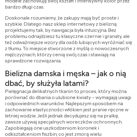
modele zachowują swój kształt i intensywny kolor przez
bardzo długi czas.
Doskonale rozumiemy, że zakupy mają być proste i
szybkie. Dlatego nasz sklep internetowy z bielizną
projektujemy tak, by nawigacja była intuicyjna. Bez
problemu odnajdziesz tu klasyczne czernie i granaty, ale
też odważniejsze wzory dla osób lubiących wyróżniać się
z tłumu. To miejsce stworzone z myślą o nowoczesnych
mężczyznach, którzy cenią swój czas i stawiają na
sprawdzone rozwiązania.
Bielizna damska i męska – jak o nią
dbać, by służyła latami?
Pielęgnacja delikatnych tkanin to proces, który można
porównać do dbania o ulubione kwiaty – wymagają uwagi
i odpowiednich warunków. Najlepszym sposobem na
zachowanie elastyczności włókien jest pranie ręczne w
letniej wodzie. Jeśli jednak decydujesz się na pralkę,
zawsze używaj specjalnych woreczków ochronnych.
Zapobiegają one uszkodzeniom koronek i
odkształceniom fiszbin, co jest zmorą wielu