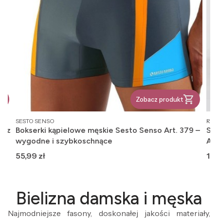
Zobacz produkt
PRODUCENT
PR
SESTO SENSO
REG
, z
Bokserki kąpielowe męskie Sesto Senso Art. 379 –
Ska
wygodne i szybkoschnące
An
Cena
Ce
55,99 zł
12,
Bielizna damska i męska
Najmodniejsze fasony, doskonałej jakości materiały,