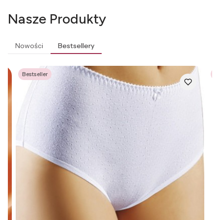
Nasze Produkty
Nowości
Bestsellery
Bestseller
Be