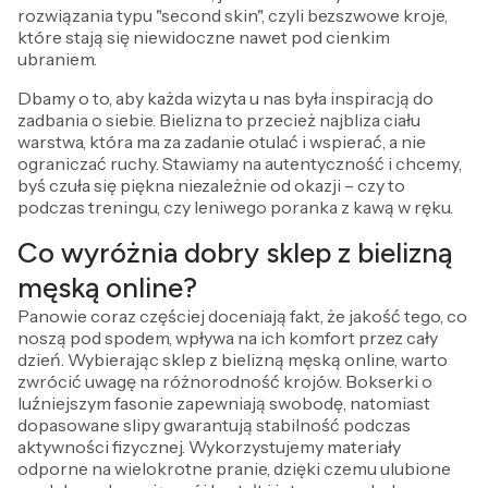
rozwiązania typu "second skin", czyli bezszwowe kroje,
które stają się niewidoczne nawet pod cienkim
ubraniem.
Dbamy o to, aby każda wizyta u nas była inspiracją do
zadbania o siebie. Bielizna to przecież najbliza ciału
warstwa, która ma za zadanie otulać i wspierać, a nie
ograniczać ruchy. Stawiamy na autentyczność i chcemy,
byś czuła się piękna niezależnie od okazji – czy to
podczas treningu, czy leniwego poranka z kawą w ręku.
Co wyróżnia dobry sklep z bielizną
męską online?
Panowie coraz częściej doceniają fakt, że jakość tego, co
noszą pod spodem, wpływa na ich komfort przez cały
dzień. Wybierając sklep z bielizną męską online, warto
zwrócić uwagę na różnorodność krojów. Bokserki o
luźniejszym fasonie zapewniają swobodę, natomiast
dopasowane slipy gwarantują stabilność podczas
aktywności fizycznej. Wykorzystujemy materiały
odporne na wielokrotne pranie, dzięki czemu ulubione