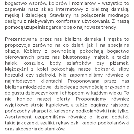
bogactwo wzorów, kolorów i rozmiarów – wszystko to
zapewnia nasz sklep internetowy z bielizną damską,
męską i dziecięcą! Stawiamy na połączenie modnego
designu z niebywałym komfortem użytkowania. Z naszą
pomocą uzupełnisz garderobę o najnowsze trendy.
Prezentowana przez nas bielizna damska i męska to
propozycje zarówno na co dzień, jak i na specjalne
okazje. Kobiety z pewnością pokochają bogactwo
oferowanych przez nas biustonoszy, majtek, a także
halek, koszulek, body, szlafroków czy piżamek.
Mężczyźni z kolei pokochają nasze bokserki, slipy,
koszulki czy szlafroki. Nie zapomnieliśmy również o
najmłodszych klientach! Proponowana przez nas
bielizna młodzieżowa i dziecięca z pewnością przypadnie
do gustu dziewczynkom i chłopcom w każdym wieku. To
nie koniec naszej oferty. Proponujemy również
wyjątkowe stroje kąpielowe, a także legginsy, rajstopy,
pończochy, skarpetki, kalesony, podkolanówki i nie tylko.
Asortyment uzupełniliśmy również o liczne dodatki,
takie jak czapki, szaliki, rękawiczki, kapcie, podkolanówki
oraz akcesoria do staników.