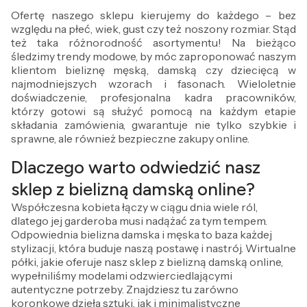
Ofertę naszego sklepu kierujemy do każdego – bez
względu na płeć, wiek, gust czy też noszony rozmiar. Stąd
też taka różnorodność asortymentu! Na bieżąco
śledzimy trendy modowe, by móc zaproponować naszym
klientom bieliznę męską, damską czy dziecięcą w
najmodniejszych wzorach i fasonach. Wieloletnie
doświadczenie, profesjonalna kadra pracowników,
którzy gotowi są służyć pomocą na każdym etapie
składania zamówienia, gwarantuje nie tylko szybkie i
sprawne, ale również bezpieczne zakupy online.
Dlaczego warto odwiedzić nasz
sklep z bielizną damską online?
Współczesna kobieta łączy w ciągu dnia wiele ról,
dlatego jej garderoba musi nadążać za tym tempem.
Odpowiednia bielizna damska i męska to baza każdej
stylizacji, która buduje naszą postawę i nastrój. Wirtualne
półki, jakie oferuje nasz sklep z bielizną damską online,
wypełniliśmy modelami odzwierciedlającymi
autentyczne potrzeby. Znajdziesz tu zarówno
koronkowe dzieła sztuki, jak i minimalistyczne