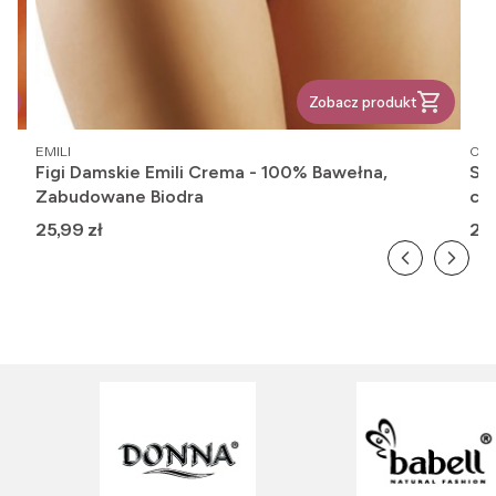
Zobacz produkt
PRODUCENT
PR
EMILI
OM
Figi Damskie Emili Crema - 100% Bawełna,
Ska
Zabudowane Biodra
cie
Cena
Ce
25,99 zł
20,