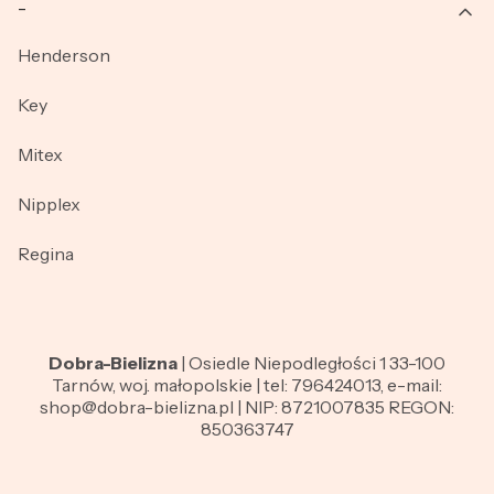
_
Henderson
Key
Mitex
Nipplex
Regina
Dobra-Bielizna
| Osiedle Niepodległości 1 33-100
Tarnów, woj. małopolskie | tel: 796424013, e-mail:
shop@dobra-bielizna.pl | NIP: 8721007835 REGON:
850363747