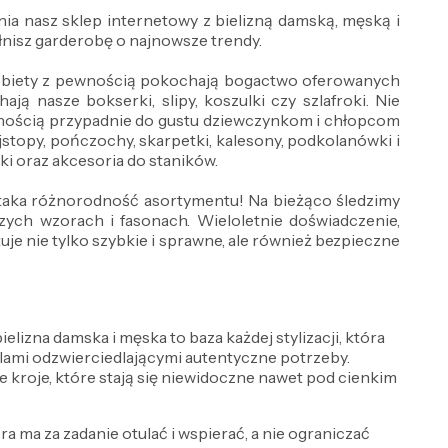
ia nasz sklep internetowy z bielizną damską, męską i
nisz garderobę o najnowsze trendy.
 Kobiety z pewnością pokochają bogactwo oferowanych
ją nasze bokserki, slipy, koszulki czy szlafroki. Nie
wnością przypadnie do gustu dziewczynkom i chłopcom
jstopy, pończochy, skarpetki, kalesony, podkolanówki i
wki oraz akcesoria do staników.
ż taka różnorodność asortymentu! Na bieżąco śledzimy
ch wzorach i fasonach. Wieloletnie doświadczenie,
e nie tylko szybkie i sprawne, ale również bezpieczne
lizna damska i męska to baza każdej stylizacji, która
delami odzwierciedlającymi autentyczne potrzeby.
e kroje, które stają się niewidoczne nawet pod cienkim
óra ma za zadanie otulać i wspierać, a nie ograniczać