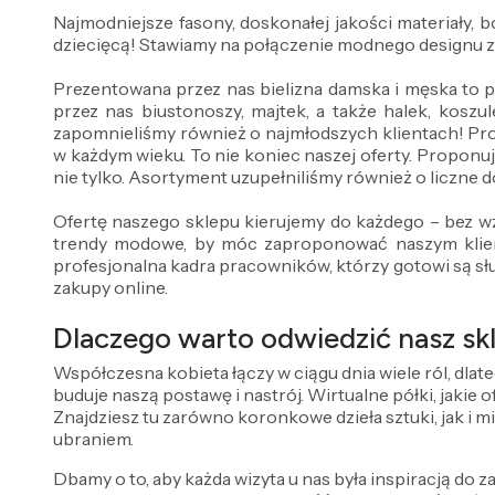
Najmodniejsze fasony, doskonałej jakości materiały,
dziecięcą! Stawiamy na połączenie modnego designu 
Prezentowana przez nas bielizna damska i męska to 
przez nas biustonoszy, majtek, a także halek, koszul
zapomnieliśmy również o najmłodszych klientach! Pr
w każdym wieku. To nie koniec naszej oferty. Proponuj
nie tylko. Asortyment uzupełniliśmy również o liczne do
Ofertę naszego sklepu kierujemy do każdego – bez wz
trendy modowe, by móc zaproponować naszym klient
profesjonalna kadra pracowników, którzy gotowi są sł
zakupy online.
Dlaczego warto odwiedzić nasz skl
Współczesna kobieta łączy w ciągu dnia wiele ról, dlat
buduje naszą postawę i nastrój. Wirtualne półki, jakie
Znajdziesz tu zarówno koronkowe dzieła sztuki, jak i m
ubraniem.
Dbamy o to, aby każda wizyta u nas była inspiracją do za