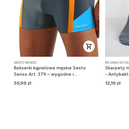
PRODUCENT
PRODUCENT
SESTO SENSO
REGINA SOCK
Bokserki kąpielowe męskie Sesto
Skarpety m
Senso Art. 379 – wygodne i
- Antybakt
szybkoschnące
Cena
Cena
55,99 zł
12,19 zł