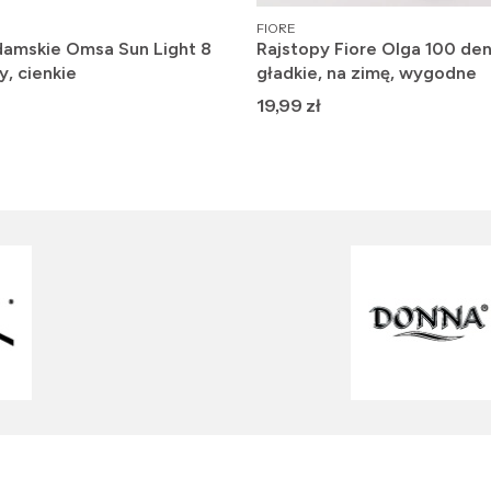
PRODUCENT
FIORE
damskie Omsa Sun Light 8
Rajstopy Fiore Olga 100 den
y, cienkie
gładkie, na zimę, wygodne
Cena
19,99 zł