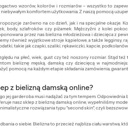
 bogactwo wzorów, kolorów i rozmiarów – wszystko to zapewn
z niebywałym komfortem użytkowania. Z naszą pomocą uzupeł
propozycje zarówno na co dzień, jak i na specjalne okazje.
ek, body, szlafroków czy piżamek. Mężczyźni z kolei pokocha
oponowana przez nas bielizna młodzieżowa i dziecięca z pe
emy również wyjątkowe stroje kąpielowe, a także legginsy, ra
datki, takie jak czapki, szaliki, rękawiczki, kapcie, podkolanó
ględu na płeć, wiek, gust czy też noszony rozmiar. Stąd te
om bieliznę męską, damską czy dziecięcą w najmodniejszy
użyć pomocą na każdym etapie składania zamówienia, gwarantuj
ep z bielizną damską online?
ego jej garderoba musi nadążać za tym tempem. Odpowiednia bie
 oferuje nasz sklep z bielizną damską online, wypełniliśmy mo
inimalistyczne rozwiązania typu "second skin", czyli bezszwow
dbania o siebie. Bielizna to przecież najbliza ciału warstwa, kt