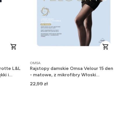
PRODUCENT
OMSA
rotte L&L
Rajstopy damskie Omsa Velour 15 den
kki i
- matowe, z mikrofibry Włoski
Producent
Cena
22,99 zł