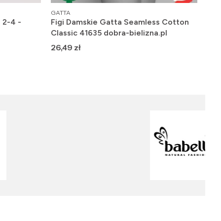
PRODUCENT
PRO
GATTA
GAT
 2-4 -
Figi Damskie Gatta Seamless Cotton
Fig
Classic 41635 dobra-bielizna.pl
dob
Cena
Ce
26,49 zł
29,