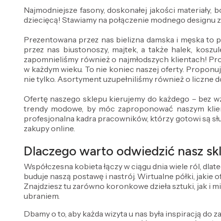
Najmodniejsze fasony, doskonałej jakości materiały,
dziecięcą! Stawiamy na połączenie modnego designu 
Prezentowana przez nas bielizna damska i męska to 
przez nas biustonoszy, majtek, a także halek, koszul
zapomnieliśmy również o najmłodszych klientach! Pr
w każdym wieku. To nie koniec naszej oferty. Proponuj
nie tylko. Asortyment uzupełniliśmy również o liczne do
Ofertę naszego sklepu kierujemy do każdego – bez wz
trendy modowe, by móc zaproponować naszym klient
profesjonalna kadra pracowników, którzy gotowi są sł
zakupy online.
Dlaczego warto odwiedzić nasz skl
Współczesna kobieta łączy w ciągu dnia wiele ról, dlat
buduje naszą postawę i nastrój. Wirtualne półki, jakie
Znajdziesz tu zarówno koronkowe dzieła sztuki, jak i m
ubraniem.
Dbamy o to, aby każda wizyta u nas była inspiracją do za