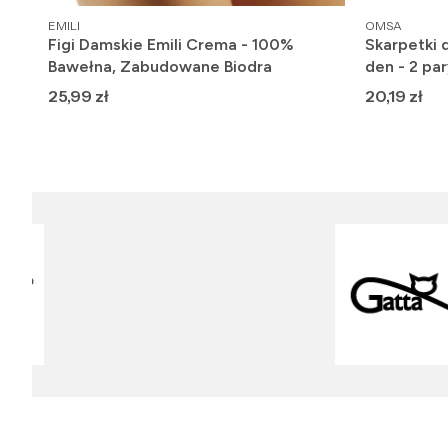
PRODUCENT
PRODUCENT
EMILI
OMSA
on
Figi Damskie Emili Crema - 100%
Skarpetki 
Bawełna, Zabudowane Biodra
den - 2 par
Cena
Cena
25,99 zł
20,19 zł