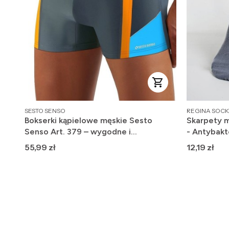
PRODUCENT
PRODUCENT
SESTO SENSO
REGINA SOCK
Bokserki kąpielowe męskie Sesto
Skarpety m
Senso Art. 379 – wygodne i
- Antybakt
szybkoschnące
Cena
Cena
55,99 zł
12,19 zł