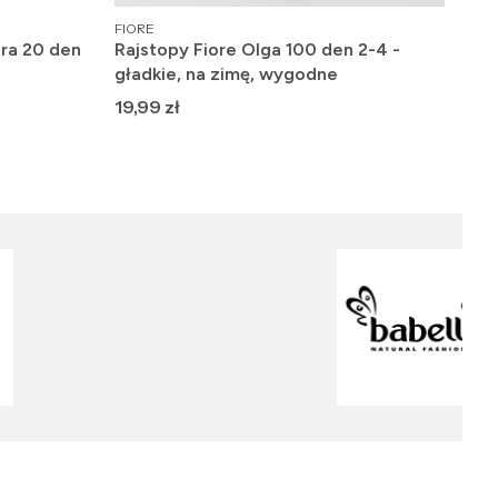
PRODUCENT
PRO
FIORE
GAT
ra 20 den
Rajstopy Fiore Olga 100 den 2-4 -
Fig
gładkie, na zimę, wygodne
Cla
Cena
Ce
19,99 zł
26,