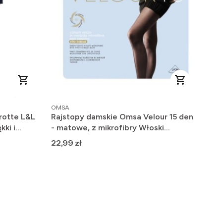
PRODUCENT
OMSA
rotte L&L
Rajstopy damskie Omsa Velour 15 den
kki i
- matowe, z mikrofibry Włoski
Producent
Cena
22,99 zł