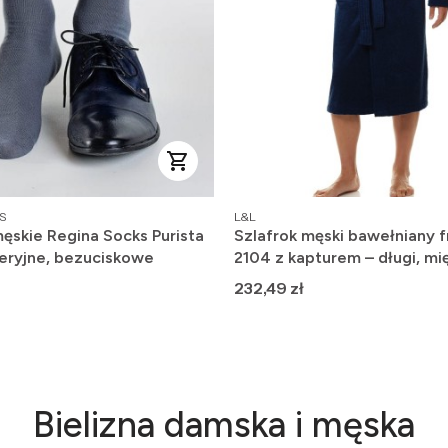
PRODUCENT
S
L&L
ęskie Regina Socks Purista
Szlafrok męski bawełniany f
eryjne, bezuciskowe
2104 z kapturem – długi, mię
wygodny
Cena
232,49 zł
Bielizna damska i męska