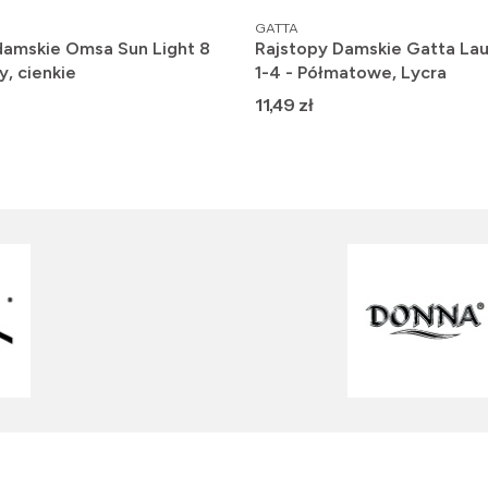
PRODUCENT
GATTA
damskie Omsa Sun Light 8
Rajstopy Damskie Gatta Lau
y, cienkie
1-4 - Półmatowe, Lycra
Cena
11,49 zł