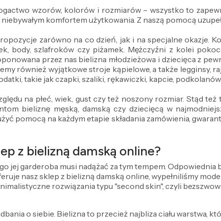
 bogactwo wzorów, kolorów i rozmiarów – wszystko to zapewn
z niebywałym komfortem użytkowania. Z naszą pomocą uzupeł
propozycje zarówno na co dzień, jak i na specjalne okazje.
ek, body, szlafroków czy piżamek. Mężczyźni z kolei pokocha
oponowana przez nas bielizna młodzieżowa i dziecięca z pe
emy również wyjątkowe stroje kąpielowe, a także legginsy, ra
datki, takie jak czapki, szaliki, rękawiczki, kapcie, podkolanó
ględu na płeć, wiek, gust czy też noszony rozmiar. Stąd te
om bieliznę męską, damską czy dziecięcą w najmodniejszy
użyć pomocą na każdym etapie składania zamówienia, gwarantuj
ep z bielizną damską online?
ego jej garderoba musi nadążać za tym tempem. Odpowiednia bie
 oferuje nasz sklep z bielizną damską online, wypełniliśmy mo
inimalistyczne rozwiązania typu "second skin", czyli bezszwow
dbania o siebie. Bielizna to przecież najbliza ciału warstwa, kt