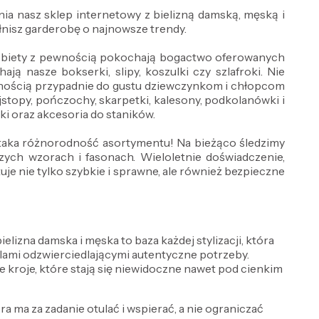
ia nasz sklep internetowy z bielizną damską, męską i
nisz garderobę o najnowsze trendy.
 Kobiety z pewnością pokochają bogactwo oferowanych
ją nasze bokserki, slipy, koszulki czy szlafroki. Nie
wnością przypadnie do gustu dziewczynkom i chłopcom
jstopy, pończochy, skarpetki, kalesony, podkolanówki i
wki oraz akcesoria do staników.
ż taka różnorodność asortymentu! Na bieżąco śledzimy
ch wzorach i fasonach. Wieloletnie doświadczenie,
e nie tylko szybkie i sprawne, ale również bezpieczne
lizna damska i męska to baza każdej stylizacji, która
delami odzwierciedlającymi autentyczne potrzeby.
e kroje, które stają się niewidoczne nawet pod cienkim
óra ma za zadanie otulać i wspierać, a nie ograniczać