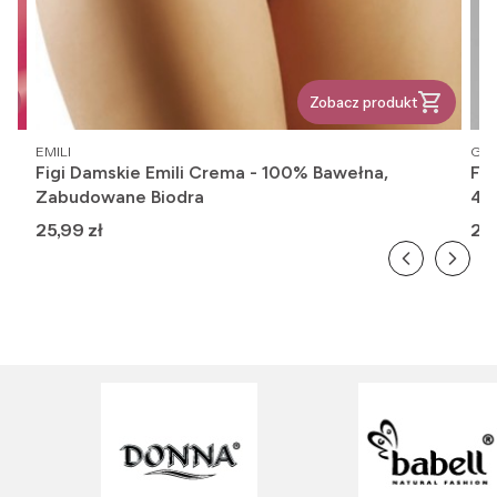
Zobacz produkt
PRODUCENT
PR
EMILI
GAT
Figi Damskie Emili Crema - 100% Bawełna,
Fi
Zabudowane Biodra
416
Cena
Ce
25,99 zł
26,