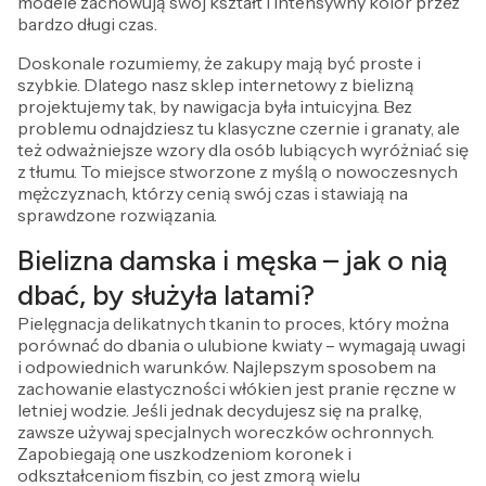
modele zachowują swój kształt i intensywny kolor przez
bardzo długi czas.
Doskonale rozumiemy, że zakupy mają być proste i
szybkie. Dlatego nasz sklep internetowy z bielizną
projektujemy tak, by nawigacja była intuicyjna. Bez
problemu odnajdziesz tu klasyczne czernie i granaty, ale
też odważniejsze wzory dla osób lubiących wyróżniać się
z tłumu. To miejsce stworzone z myślą o nowoczesnych
mężczyznach, którzy cenią swój czas i stawiają na
sprawdzone rozwiązania.
Bielizna damska i męska – jak o nią
dbać, by służyła latami?
Pielęgnacja delikatnych tkanin to proces, który można
porównać do dbania o ulubione kwiaty – wymagają uwagi
i odpowiednich warunków. Najlepszym sposobem na
zachowanie elastyczności włókien jest pranie ręczne w
letniej wodzie. Jeśli jednak decydujesz się na pralkę,
zawsze używaj specjalnych woreczków ochronnych.
Zapobiegają one uszkodzeniom koronek i
odkształceniom fiszbin, co jest zmorą wielu