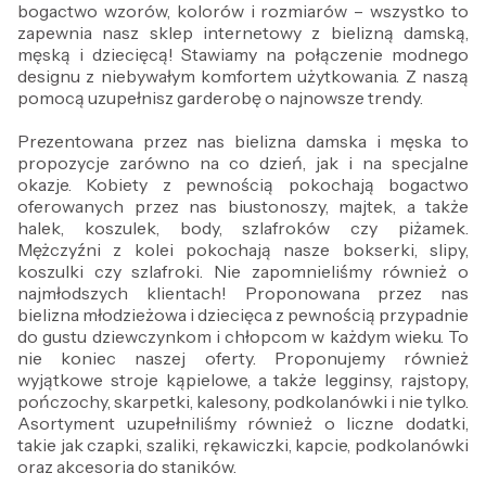
bogactwo wzorów, kolorów i rozmiarów – wszystko to
zapewnia nasz sklep internetowy z bielizną damską,
męską i dziecięcą! Stawiamy na połączenie modnego
designu z niebywałym komfortem użytkowania. Z naszą
pomocą uzupełnisz garderobę o najnowsze trendy.
Prezentowana przez nas bielizna damska i męska to
propozycje zarówno na co dzień, jak i na specjalne
okazje. Kobiety z pewnością pokochają bogactwo
oferowanych przez nas biustonoszy, majtek, a także
halek, koszulek, body, szlafroków czy piżamek.
Mężczyźni z kolei pokochają nasze bokserki, slipy,
koszulki czy szlafroki. Nie zapomnieliśmy również o
najmłodszych klientach! Proponowana przez nas
bielizna młodzieżowa i dziecięca z pewnością przypadnie
do gustu dziewczynkom i chłopcom w każdym wieku. To
nie koniec naszej oferty. Proponujemy również
wyjątkowe stroje kąpielowe, a także legginsy, rajstopy,
pończochy, skarpetki, kalesony, podkolanówki i nie tylko.
Asortyment uzupełniliśmy również o liczne dodatki,
takie jak czapki, szaliki, rękawiczki, kapcie, podkolanówki
oraz akcesoria do staników.