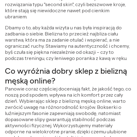
rozwiązania typu "second skin", czyli bezszwowe kroje,
które stają się niewidoczne nawet pod cienkim
ubraniem.
Dbamy o to, aby każda wizyta u nas była inspiracją do
zadbania o siebie. Bielizna to przecież najbliza ciału
warstwa, która ma za zadanie otulać i wspierać, a nie
ograniczać ruchy. Stawiamy na autentyczność i chcemy,
byś czuła się piękna niezależnie od okazji – czy to
podczas treningu, czy leniwego poranka z kawą w ręku.
Co wyróżnia dobry sklep z bielizną
męską online?
Panowie coraz częściej doceniają fakt, że jakość tego, co
noszą pod spodem, wpływa na ich komfort przez cały
dzień. Wybierając sklep z bielizną męską online, warto
zwrócić uwagę na różnorodność krojów. Bokserki o
luźniejszym fasonie zapewniają swobodę, natomiast
dopasowane slipy gwarantują stabilność podczas
aktywności fizycznej. Wykorzystujemy materiały
odporne na wielokrotne pranie, dzięki czemu ulubione