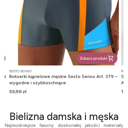
Zobacz produkt
PRODUCENT
PR
SESTO SENSO
REG
, z
Bokserki kąpielowe męskie Sesto Senso Art. 379 –
Ska
wygodne i szybkoschnące
An
Cena
Ce
55,99 zł
12,
Bielizna damska i męska
Najmodniejsze fasony, doskonałej jakości materiały,