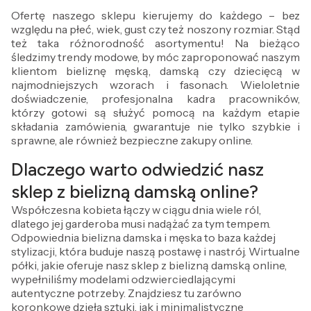
Ofertę naszego sklepu kierujemy do każdego – bez
względu na płeć, wiek, gust czy też noszony rozmiar. Stąd
też taka różnorodność asortymentu! Na bieżąco
śledzimy trendy modowe, by móc zaproponować naszym
klientom bieliznę męską, damską czy dziecięcą w
najmodniejszych wzorach i fasonach. Wieloletnie
doświadczenie, profesjonalna kadra pracowników,
którzy gotowi są służyć pomocą na każdym etapie
składania zamówienia, gwarantuje nie tylko szybkie i
sprawne, ale również bezpieczne zakupy online.
Dlaczego warto odwiedzić nasz
sklep z bielizną damską online?
Współczesna kobieta łączy w ciągu dnia wiele ról,
dlatego jej garderoba musi nadążać za tym tempem.
Odpowiednia bielizna damska i męska to baza każdej
stylizacji, która buduje naszą postawę i nastrój. Wirtualne
półki, jakie oferuje nasz sklep z bielizną damską online,
wypełniliśmy modelami odzwierciedlającymi
autentyczne potrzeby. Znajdziesz tu zarówno
koronkowe dzieła sztuki, jak i minimalistyczne