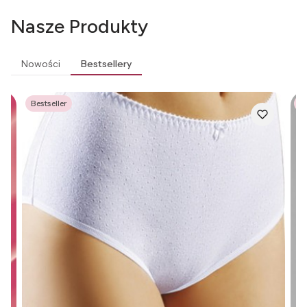
Nasze Produkty
Nowości
Bestsellery
Bestseller
Be