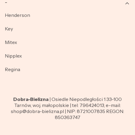
_
Henderson
Key
Mitex
Nipplex
Regina
Dobra-Bielizna
| Osiedle Niepodległości 1 33-100
Tarnów, woj. małopolskie | tel: 796424013, e-mail:
shop@dobra-bielizna.pl | NIP: 8721007835 REGON:
850363747