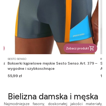
Zobacz produkt
PRODUCENT
PR
SESTO SENSO
REG
, z
Bokserki kąpielowe męskie Sesto Senso Art. 379 –
Ska
wygodne i szybkoschnące
An
Cena
Ce
55,99 zł
12,
Bielizna damska i męska
Najmodniejsze fasony, doskonałej jakości materiały,