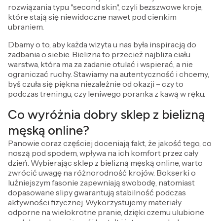
rozwiązania typu "second skin", czyli bezszwowe kroje,
które stają się niewidoczne nawet pod cienkim
ubraniem.
Dbamy o to, aby każda wizyta u nas była inspiracją do
zadbania o siebie. Bielizna to przecież najbliza ciału
warstwa, która ma za zadanie otulać i wspierać, a nie
ograniczać ruchy. Stawiamy na autentyczność i chcemy,
byś czuła się piękna niezależnie od okazji – czy to
podczas treningu, czy leniwego poranka z kawą w ręku.
Co wyróżnia dobry sklep z bielizną
męską online?
Panowie coraz częściej doceniają fakt, że jakość tego, co
noszą pod spodem, wpływa na ich komfort przez cały
dzień. Wybierając sklep z bielizną męską online, warto
zwrócić uwagę na różnorodność krojów. Bokserki o
luźniejszym fasonie zapewniają swobodę, natomiast
dopasowane slipy gwarantują stabilność podczas
aktywności fizycznej. Wykorzystujemy materiały
odporne na wielokrotne pranie, dzięki czemu ulubione