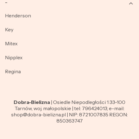
_
Henderson
Key
Mitex
Nipplex
Regina
Dobra-Bielizna
| Osiedle Niepodległości 1 33-100
Tarnów, woj. małopolskie | tel: 796424013, e-mail:
shop@dobra-bielizna.pl | NIP: 8721007835 REGON:
850363747