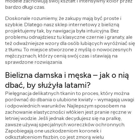
modele zachowują swój kształt i intensywny kolor przez
bardzo długi czas.
Doskonale rozumiemy, że zakupy mają być proste i
szybkie. Dlatego nasz sklep internetowy z bielizną
projektujemy tak, by nawigacja była intuicyjna. Bez
problemu odnajdziesz tu klasyczne czernie i granaty, ale
też odważniejsze wzory dla osób lubiących wyróżniać się
z tłumu. To miejsce stworzone z myślą o nowoczesnych
mężczyznach, którzy cenią swój czas i stawiają na
sprawdzone rozwiązania.
Bielizna damska i męska – jak o nią
dbać, by służyła latami?
Pielęgnacja delikatnych tkanin to proces, który można
porównać do dbania o ulubione kwiaty – wymagają uwagi
i odpowiednich warunków. Najlepszym sposobem na
zachowanie elastyczności włókien jest pranie ręczne w
letniej wodzie. Jeśli jednak decydujesz się na pralkę,
zawsze używaj specjalnych woreczków ochronnych.
Zapobiegają one uszkodzeniom koronek i
odkształceniom fiszbin, co jest zmorą wielu