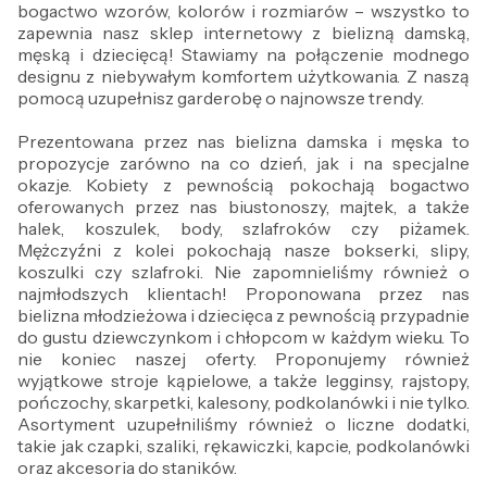
bogactwo wzorów, kolorów i rozmiarów – wszystko to
zapewnia nasz sklep internetowy z bielizną damską,
męską i dziecięcą! Stawiamy na połączenie modnego
designu z niebywałym komfortem użytkowania. Z naszą
pomocą uzupełnisz garderobę o najnowsze trendy.
Prezentowana przez nas bielizna damska i męska to
propozycje zarówno na co dzień, jak i na specjalne
okazje. Kobiety z pewnością pokochają bogactwo
oferowanych przez nas biustonoszy, majtek, a także
halek, koszulek, body, szlafroków czy piżamek.
Mężczyźni z kolei pokochają nasze bokserki, slipy,
koszulki czy szlafroki. Nie zapomnieliśmy również o
najmłodszych klientach! Proponowana przez nas
bielizna młodzieżowa i dziecięca z pewnością przypadnie
do gustu dziewczynkom i chłopcom w każdym wieku. To
nie koniec naszej oferty. Proponujemy również
wyjątkowe stroje kąpielowe, a także legginsy, rajstopy,
pończochy, skarpetki, kalesony, podkolanówki i nie tylko.
Asortyment uzupełniliśmy również o liczne dodatki,
takie jak czapki, szaliki, rękawiczki, kapcie, podkolanówki
oraz akcesoria do staników.