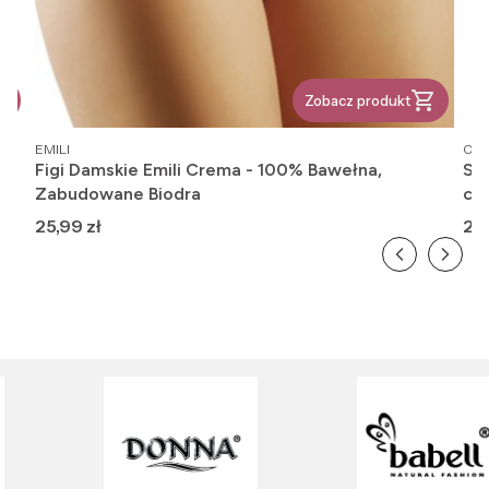
Zobacz produkt
PRODUCENT
PR
EMILI
OM
rt
Figi Damskie Emili Crema - 100% Bawełna,
Ska
Zabudowane Biodra
cie
Cena
Ce
25,99 zł
20,