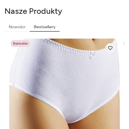
Nasze Produkty
Nowości
Bestsellery
Bestseller
Be