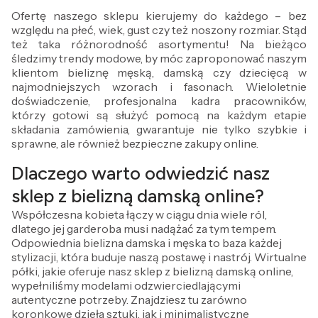
Ofertę naszego sklepu kierujemy do każdego – bez
względu na płeć, wiek, gust czy też noszony rozmiar. Stąd
też taka różnorodność asortymentu! Na bieżąco
śledzimy trendy modowe, by móc zaproponować naszym
klientom bieliznę męską, damską czy dziecięcą w
najmodniejszych wzorach i fasonach. Wieloletnie
doświadczenie, profesjonalna kadra pracowników,
którzy gotowi są służyć pomocą na każdym etapie
składania zamówienia, gwarantuje nie tylko szybkie i
sprawne, ale również bezpieczne zakupy online.
Dlaczego warto odwiedzić nasz
sklep z bielizną damską online?
Współczesna kobieta łączy w ciągu dnia wiele ról,
dlatego jej garderoba musi nadążać za tym tempem.
Odpowiednia bielizna damska i męska to baza każdej
stylizacji, która buduje naszą postawę i nastrój. Wirtualne
półki, jakie oferuje nasz sklep z bielizną damską online,
wypełniliśmy modelami odzwierciedlającymi
autentyczne potrzeby. Znajdziesz tu zarówno
koronkowe dzieła sztuki, jak i minimalistyczne