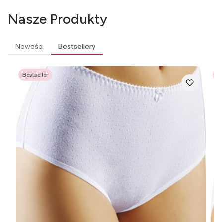
Nasze Produkty
Nowości
Bestsellery
Bestseller
Be