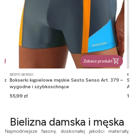
Zobacz produkt
PRODUCENT
PR
SESTO SENSO
REG
, z
Bokserki kąpielowe męskie Sesto Senso Art. 379 –
Ska
wygodne i szybkoschnące
An
Cena
Ce
55,99 zł
12,
Bielizna damska i męska
Najmodniejsze fasony, doskonałej jakości materiały,