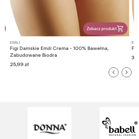
Zobacz produkt
PRODUCENT
PR
EMILI
EMI
owe
Figi Damskie Emili Crema - 100% Bawełna,
Fig
Zabudowane Biodra
Ce
37,
Cena
25,99 zł