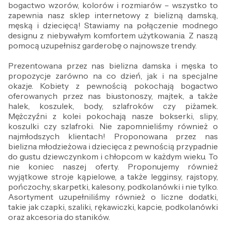
bogactwo wzorów, kolorów i rozmiarów – wszystko to
zapewnia nasz sklep internetowy z bielizną damską,
męską i dziecięcą! Stawiamy na połączenie modnego
designu z niebywałym komfortem użytkowania. Z naszą
pomocą uzupełnisz garderobę o najnowsze trendy.
Prezentowana przez nas bielizna damska i męska to
propozycje zarówno na co dzień, jak i na specjalne
okazje. Kobiety z pewnością pokochają bogactwo
oferowanych przez nas biustonoszy, majtek, a także
halek, koszulek, body, szlafroków czy piżamek.
Mężczyźni z kolei pokochają nasze bokserki, slipy,
koszulki czy szlafroki. Nie zapomnieliśmy również o
najmłodszych klientach! Proponowana przez nas
bielizna młodzieżowa i dziecięca z pewnością przypadnie
do gustu dziewczynkom i chłopcom w każdym wieku. To
nie koniec naszej oferty. Proponujemy również
wyjątkowe stroje kąpielowe, a także legginsy, rajstopy,
pończochy, skarpetki, kalesony, podkolanówki i nie tylko.
Asortyment uzupełniliśmy również o liczne dodatki,
takie jak czapki, szaliki, rękawiczki, kapcie, podkolanówki
oraz akcesoria do staników.