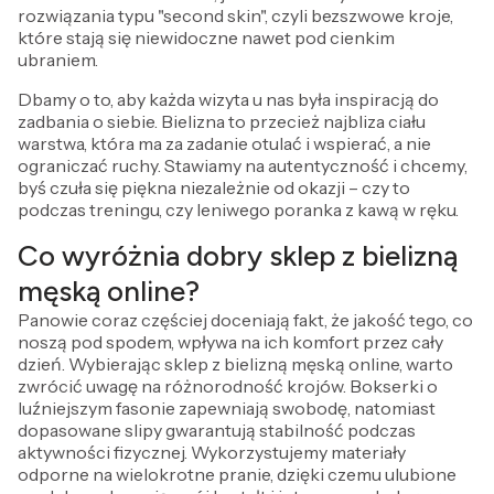
rozwiązania typu "second skin", czyli bezszwowe kroje,
które stają się niewidoczne nawet pod cienkim
ubraniem.
Dbamy o to, aby każda wizyta u nas była inspiracją do
zadbania o siebie. Bielizna to przecież najbliza ciału
warstwa, która ma za zadanie otulać i wspierać, a nie
ograniczać ruchy. Stawiamy na autentyczność i chcemy,
byś czuła się piękna niezależnie od okazji – czy to
podczas treningu, czy leniwego poranka z kawą w ręku.
Co wyróżnia dobry sklep z bielizną
męską online?
Panowie coraz częściej doceniają fakt, że jakość tego, co
noszą pod spodem, wpływa na ich komfort przez cały
dzień. Wybierając sklep z bielizną męską online, warto
zwrócić uwagę na różnorodność krojów. Bokserki o
luźniejszym fasonie zapewniają swobodę, natomiast
dopasowane slipy gwarantują stabilność podczas
aktywności fizycznej. Wykorzystujemy materiały
odporne na wielokrotne pranie, dzięki czemu ulubione