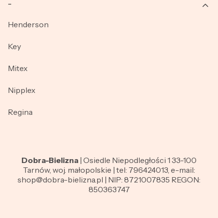
_
Henderson
Key
Mitex
Nipplex
Regina
Dobra-Bielizna
| Osiedle Niepodległości 1 33-100
Tarnów, woj. małopolskie | tel: 796424013, e-mail:
shop@dobra-bielizna.pl | NIP: 8721007835 REGON:
850363747