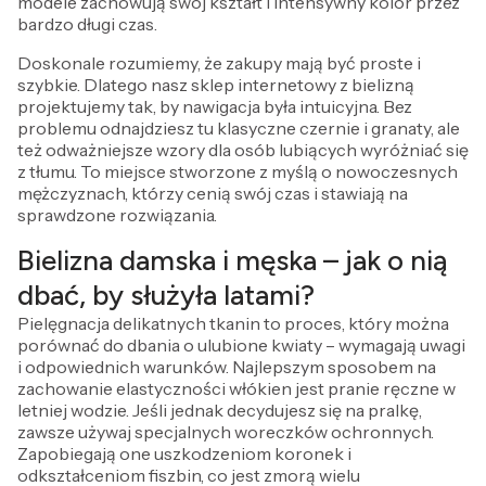
modele zachowują swój kształt i intensywny kolor przez
bardzo długi czas.
Doskonale rozumiemy, że zakupy mają być proste i
szybkie. Dlatego nasz sklep internetowy z bielizną
projektujemy tak, by nawigacja była intuicyjna. Bez
problemu odnajdziesz tu klasyczne czernie i granaty, ale
też odważniejsze wzory dla osób lubiących wyróżniać się
z tłumu. To miejsce stworzone z myślą o nowoczesnych
mężczyznach, którzy cenią swój czas i stawiają na
sprawdzone rozwiązania.
Bielizna damska i męska – jak o nią
dbać, by służyła latami?
Pielęgnacja delikatnych tkanin to proces, który można
porównać do dbania o ulubione kwiaty – wymagają uwagi
i odpowiednich warunków. Najlepszym sposobem na
zachowanie elastyczności włókien jest pranie ręczne w
letniej wodzie. Jeśli jednak decydujesz się na pralkę,
zawsze używaj specjalnych woreczków ochronnych.
Zapobiegają one uszkodzeniom koronek i
odkształceniom fiszbin, co jest zmorą wielu