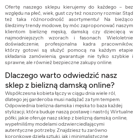
Ofertę naszego sklepu kierujemy do każdego – bez
względu na płeć, wiek, gust czy też noszony rozmiar. Stąd
też taka różnorodność asortymentu! Na bieżąco
śledzimy trendy modowe, by móc zaproponować naszym
klientom bieliznę męską, damską czy dziecięcą w
najmodniejszych wzorach i fasonach. Wieloletnie
doświadczenie, profesjonalna kadra pracowników,
którzy gotowi są służyć pomocą na każdym etapie
składania zamówienia, gwarantuje nie tylko szybkie i
sprawne, ale również bezpieczne zakupy online.
Dlaczego warto odwiedzić nasz
sklep z bielizną damską online?
Współczesna kobieta łączy w ciągu dnia wiele ról,
dlatego jej garderoba musi nadążać za tym tempem.
Odpowiednia bielizna damska i męska to baza każdej
stylizacji, która buduje naszą postawę i nastrój. Wirtualne
półki, jakie oferuje nasz sklep z bielizną damską online,
wypełniliśmy modelami odzwierciedlającymi
autentyczne potrzeby. Znajdziesz tu zarówno
koronkowe dzieła sztuki, jak i minimalistyczne