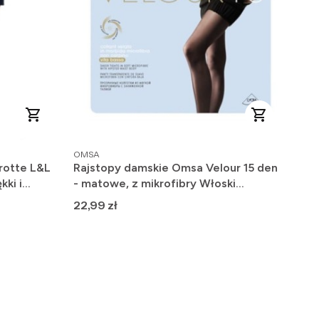
PRODUCENT
OMSA
rotte L&L
Rajstopy damskie Omsa Velour 15 den
kki i
- matowe, z mikrofibry Włoski
Producent
Cena
22,99 zł