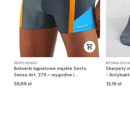
PRODUCENT
PRODUCENT
SESTO SENSO
REGINA SOCK
Bokserki kąpielowe męskie Sesto
Skarpety m
Senso Art. 379 – wygodne i
- Antybakt
szybkoschnące
Cena
Cena
55,99 zł
12,19 zł