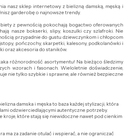
ia nasz sklep internetowy z bielizną damską, męską i
nisz garderobę o najnowsze trendy.
 Kobiety z pewnością pokochają bogactwo oferowanych
ją nasze bokserki, slipy, koszulki czy szlafroki. Nie
wnością przypadnie do gustu dziewczynkom i chłopcom
jstopy, pończochy, skarpetki, kalesony, podkolanówki i
wki oraz akcesoria do staników.
ż taka różnorodność asortymentu! Na bieżąco śledzimy
ch wzorach i fasonach. Wieloletnie doświadczenie,
e nie tylko szybkie i sprawne, ale również bezpieczne
lizna damska i męska to baza każdej stylizacji, która
delami odzwierciedlającymi autentyczne potrzeby.
e kroje, które stają się niewidoczne nawet pod cienkim
óra ma za zadanie otulać i wspierać, a nie ograniczać