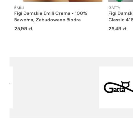
PRODUCENT
PRODUCENT
EMILI
GATTA
-
Figi Damskie Emili Crema - 100%
Figi Damsk
Bawełna, Zabudowane Biodra
Classic 41
Cena
Cena
25,99 zł
26,49 zł