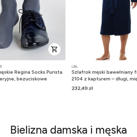
PRODUCENT
S
L&L
ęskie Regina Socks Purista
Szlafrok męski bawełniany f
eryjne, bezuciskowe
2104 z kapturem – długi, mię
wygodny
Cena
232,49 zł
Bielizna damska i męska