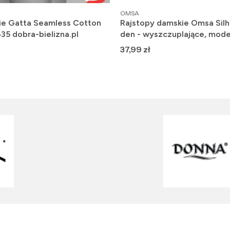
PRODUCENT
OMSA
ie Gatta Seamless Cotton
Rajstopy damskie Omsa Silh
635 dobra-bielizna.pl
den - wyszczuplające, mode
Cena
37,99 zł