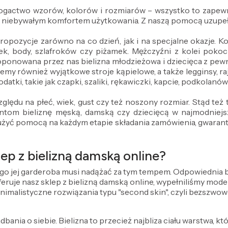
 bogactwo wzorów, kolorów i rozmiarów – wszystko to zapewn
z niebywałym komfortem użytkowania. Z naszą pomocą uzupeł
propozycje zarówno na co dzień, jak i na specjalne okazje.
ek, body, szlafroków czy piżamek. Mężczyźni z kolei pokocha
oponowana przez nas bielizna młodzieżowa i dziecięca z pe
emy również wyjątkowe stroje kąpielowe, a także legginsy, ra
datki, takie jak czapki, szaliki, rękawiczki, kapcie, podkolanó
ględu na płeć, wiek, gust czy też noszony rozmiar. Stąd te
om bieliznę męską, damską czy dziecięcą w najmodniejszy
użyć pomocą na każdym etapie składania zamówienia, gwarantuj
ep z bielizną damską online?
ego jej garderoba musi nadążać za tym tempem. Odpowiednia bie
 oferuje nasz sklep z bielizną damską online, wypełniliśmy mo
inimalistyczne rozwiązania typu "second skin", czyli bezszwow
dbania o siebie. Bielizna to przecież najbliza ciału warstwa, kt