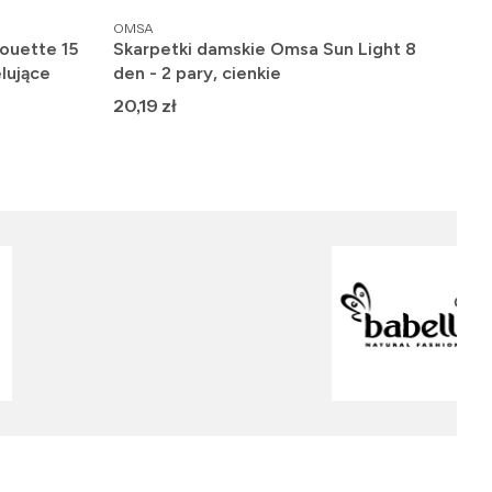
PRODUCENT
PRO
OMSA
FIO
ouette 15
Skarpetki damskie Omsa Sun Light 8
Raj
lujące
den - 2 pary, cienkie
gła
Cena
Ce
20,19 zł
19,