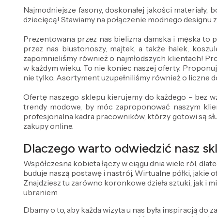
Najmodniejsze fasony, doskonałej jakości materiały,
dziecięcą! Stawiamy na połączenie modnego designu 
Prezentowana przez nas bielizna damska i męska to 
przez nas biustonoszy, majtek, a także halek, koszul
zapomnieliśmy również o najmłodszych klientach! Pr
w każdym wieku. To nie koniec naszej oferty. Proponuj
nie tylko. Asortyment uzupełniliśmy również o liczne do
Ofertę naszego sklepu kierujemy do każdego – bez wz
trendy modowe, by móc zaproponować naszym klient
profesjonalna kadra pracowników, którzy gotowi są sł
zakupy online.
Dlaczego warto odwiedzić nasz skl
Współczesna kobieta łączy w ciągu dnia wiele ról, dlat
buduje naszą postawę i nastrój. Wirtualne półki, jakie
Znajdziesz tu zarówno koronkowe dzieła sztuki, jak i m
ubraniem.
Dbamy o to, aby każda wizyta u nas była inspiracją do za